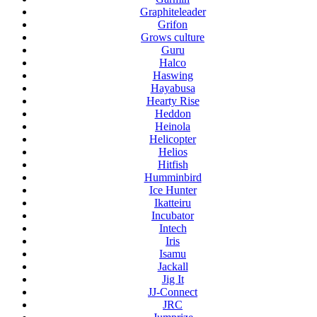
Graphiteleader
Grifon
Grows culture
Guru
Halco
Haswing
Hayabusa
Hearty Rise
Heddon
Heinola
Helicopter
Helios
Hitfish
Humminbird
Ice Hunter
Ikatteiru
Incubator
Intech
Iris
Isamu
Jackall
Jig It
JJ-Connect
JRC