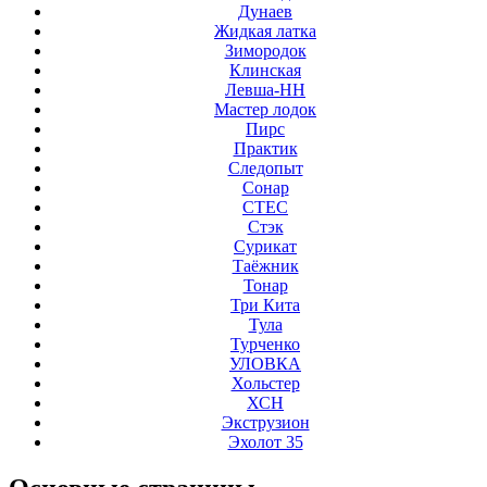
Дунаев
Жидкая латка
Зимородок
Клинская
Левша-НН
Мастер лодок
Пирс
Практик
Следопыт
Сонар
СТЕС
Стэк
Сурикат
Таёжник
Тонар
Три Кита
Тула
Турченко
УЛОВКА
Хольстер
ХСН
Экструзион
Эхолот 35