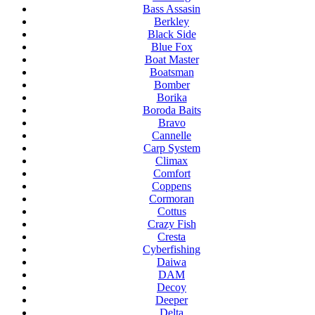
Bass Assasin
Berkley
Black Side
Blue Fox
Boat Master
Boatsman
Bomber
Borika
Boroda Baits
Bravo
Cannelle
Carp System
Climax
Comfort
Coppens
Cormoran
Cottus
Crazy Fish
Cresta
Cyberfishing
Daiwa
DAM
Decoy
Deeper
Delta