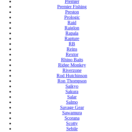
Premier
Premier Fishing
Preston
Prologic
Raid
Raiglon
Rapala
Rapture
RB
Reins
Rextor
Rhino Baits
Ridge Monkey
Riverzone
Rod Hutchinson
Ron Thompson
Saikyo
Sakura
Salar
Salmo
Savage Gear
Sawamura
Scorana
Scotty
Sebile