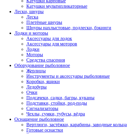
Катушки карповые
Катушки мультипликаторные
Лески, шнуры
Леска
Плетёные шнуры
Шнуры нахлыстовые, подлески, бэкинги
Лодки и моторы
Аксессуары для лодок
Аксессуары для моторов
Лодки
Моторы
Средства спасения
Оборудование рыболовное
Жерлицы
Инструменты и аксессуары рыболовные
Коробки, ящики
Ледобуры
Очки
Подсачеки, садки, багры, куканы
Подставки, стойки, род-поды
Сигнализаторы
Чехлы, сумки, тубусы, вёдра
Оснащение рыболовное
Вертлюги, застёжки, карабины, заводные кольца
Готовые оснастки