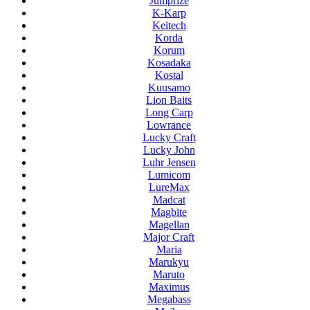
Jumprize
K-Karp
Keitech
Korda
Korum
Kosadaka
Kostal
Kuusamo
Lion Baits
Long Carp
Lowrance
Lucky Craft
Lucky John
Luhr Jensen
Lumicom
LureMax
Madcat
Magbite
Magellan
Major Craft
Maria
Marukyu
Maruto
Maximus
Megabass