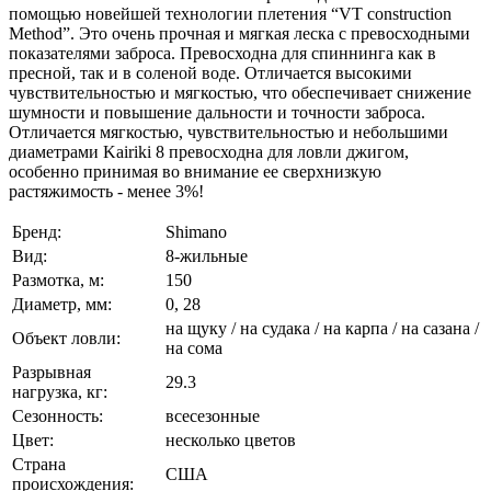
помощью новейшей технологии плетения “VT construction
Method”. Это очень прочная и мягкая леска с превосходными
показателями заброса. Превосходна для спиннинга как в
пресной, так и в соленой воде. Отличается высокими
чувствительностью и мягкостью, что обеспечивает снижение
шумности и повышение дальности и точности заброса.
Отличается мягкостью, чувствительностью и небольшими
диаметрами Kairiki 8 превосходна для ловли джигом,
особенно принимая во внимание ее сверхнизкую
растяжимость - менее 3%!
Бренд:
Shimano
Вид:
8-жильные
Размотка, м:
150
Диаметр, мм:
0, 28
на щуку / на судака / на карпа / на сазана /
Объект ловли:
на сома
Разрывная
29.3
нагрузка, кг:
Сезонность:
всесезонные
Цвет:
несколько цветов
Страна
США
происхождения: