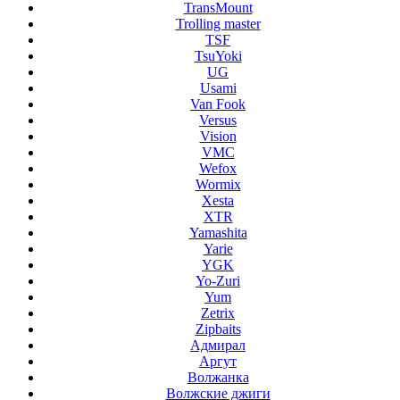
TransMount
Trolling master
TSF
TsuYoki
UG
Usami
Van Fook
Versus
Vision
VMC
Wefox
Wormix
Xesta
XTR
Yamashita
Yarie
YGK
Yo-Zuri
Yum
Zetrix
Zipbaits
Адмирал
Аргут
Волжанка
Волжские джиги