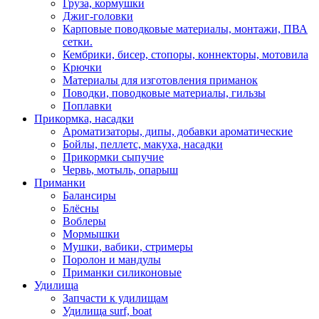
Груза, кормушки
Джиг-головки
Карповые поводковые материалы, монтажи, ПВА
сетки.
Кембрики, бисер, стопоры, коннекторы, мотовила
Крючки
Материалы для изготовления приманок
Поводки, поводковые материалы, гильзы
Поплавки
Прикормка, насадки
Ароматизаторы, дипы, добавки ароматические
Бойлы, пеллетс, макуха, насадки
Прикормки сыпучие
Червь, мотыль, опарыш
Приманки
Балансиры
Блёсны
Воблеры
Мормышки
Мушки, вабики, стримеры
Поролон и мандулы
Приманки силиконовые
Удилища
Запчасти к удилищам
Удилища surf, boat