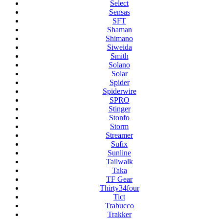
Select
Sensas
SFT
Shaman
Shimano
Siweida
Smith
Solano
Solar
Spider
Spiderwire
SPRO
Stinger
Stonfo
Storm
Streamer
Sufix
Sunline
Tailwalk
Taka
TF Gear
Thirty34four
Tict
Trabucco
Trakker