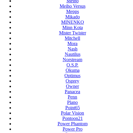
Meiho
Meiho Versus
Mepps
Mikado
MINENKO
Minn Kota
Mister Twister
Mitchell
Mora
Nash
Nautilus
Norstream
O.S.P.
Okuma
Optimus
Osprey
Owner
Panacea
Penn
Plano
Point65
Polar Vision
Pontoon21
Power Phantom
Power Pro