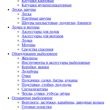
Катушки карповые
Катушки мультипликаторные
Лески, шнуры
Леска
Плетёные шнуры
Шнуры нахлыстовые, подлески, бэкинги
Лодки и моторы
Аксессуары для лодок
Аксессуары для моторов
Лодки
Моторы
Средства спасения
Оборудование рыболовное
Жерлицы
Инструменты и аксессуары рыболовные
Коробки, ящики
Ледобуры
Очки
Подсачеки, садки, багры, куканы
Подставки, стойки, род-поды
Сигнализаторы
Чехлы, сумки, тубусы, вёдра
Оснащение рыболовное
Вертлюги, застёжки, карабины, заводные кольца
Готовые оснастки