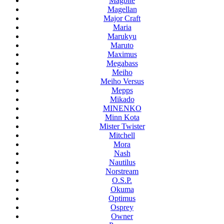
Magbite
Magellan
Major Craft
Maria
Marukyu
Maruto
Maximus
Megabass
Meiho
Meiho Versus
Mepps
Mikado
MINENKO
Minn Kota
Mister Twister
Mitchell
Mora
Nash
Nautilus
Norstream
O.S.P.
Okuma
Optimus
Osprey
Owner