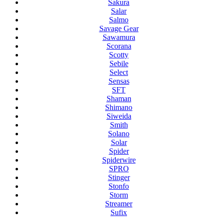
Sakura
Salar
Salmo
Savage Gear
Sawamura
Scorana
Scotty
Sebile
Select
Sensas
SFT
Shaman
Shimano
Siweida
Smith
Solano
Solar
Spider
Spiderwire
SPRO
Stinger
Stonfo
Storm
Streamer
Sufix