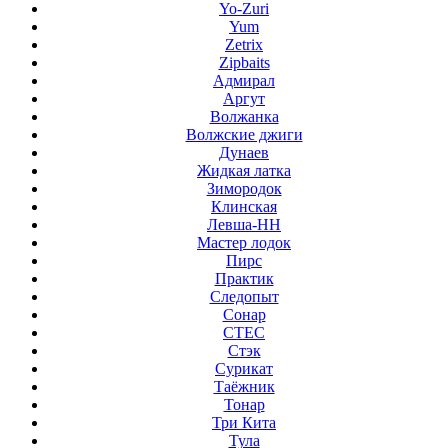
Yo-Zuri
Yum
Zetrix
Zipbaits
Адмирал
Аргут
Волжанка
Волжские джиги
Дунаев
Жидкая латка
Зимородок
Клинская
Левша-НН
Мастер лодок
Пирс
Практик
Следопыт
Сонар
СТЕС
Стэк
Сурикат
Таёжник
Тонар
Три Кита
Тула