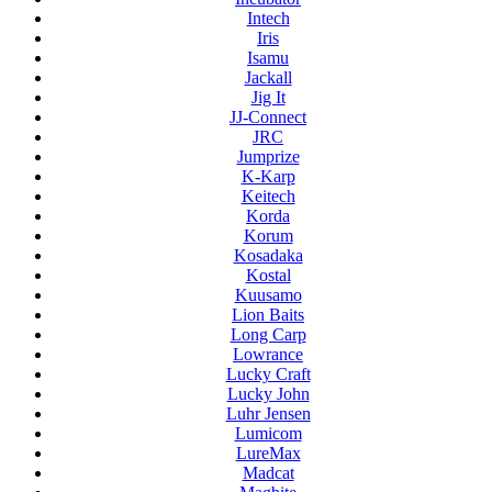
Intech
Iris
Isamu
Jackall
Jig It
JJ-Connect
JRC
Jumprize
K-Karp
Keitech
Korda
Korum
Kosadaka
Kostal
Kuusamo
Lion Baits
Long Carp
Lowrance
Lucky Craft
Lucky John
Luhr Jensen
Lumicom
LureMax
Madcat