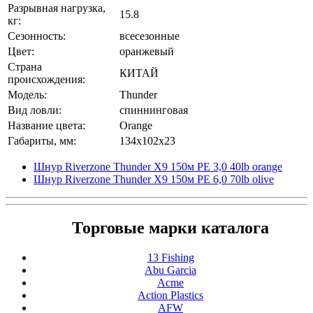
Разрывная нагрузка,
15.8
кг:
Сезонность:
всесезонные
Цвет:
оранжевый
Страна
КИТАЙ
происхождения:
Модель:
Thunder
Вид ловли:
спиннинговая
Название цвета:
Orange
Габариты, мм:
134x102x23
Шнур Riverzone Thunder X9 150м PE 3,0 40lb orange
Шнур Riverzone Thunder X9 150м PE 6,0 70lb olive
Торговые марки каталога
13 Fishing
Abu Garcia
Acme
Action Plastics
AFW