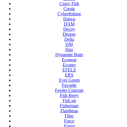
Crazy Fish
Cresta
Cyberfishing
Daiwa
DAM
Decoy
Deeper
Delta
DM
Duo
Dynamite Baits
Ecogear
Ecopro
EFELE
ERS
Ever Green
Favorite
Feeder Concept
Fish Berry
Fish up
Fisherman
Flambeau
Flinc
Force
Forest