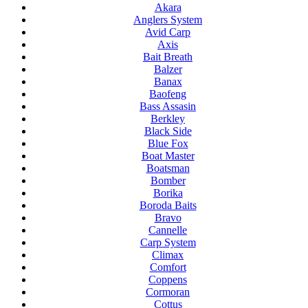
Akara
Anglers System
Avid Carp
Axis
Bait Breath
Balzer
Banax
Baofeng
Bass Assasin
Berkley
Black Side
Blue Fox
Boat Master
Boatsman
Bomber
Borika
Boroda Baits
Bravo
Cannelle
Carp System
Climax
Comfort
Coppens
Cormoran
Cottus