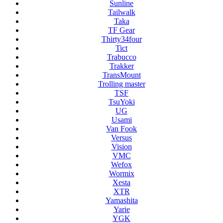
Sunline
Tailwalk
Taka
TF Gear
Thirty34four
Tict
Trabucco
Trakker
TransMount
Trolling master
TSF
TsuYoki
UG
Usami
Van Fook
Versus
Vision
VMC
Wefox
Wormix
Xesta
XTR
Yamashita
Yarie
YGK