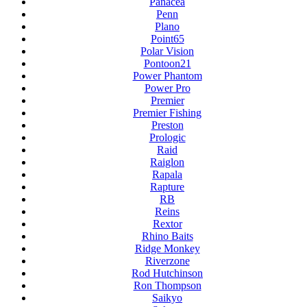
Panacea
Penn
Plano
Point65
Polar Vision
Pontoon21
Power Phantom
Power Pro
Premier
Premier Fishing
Preston
Prologic
Raid
Raiglon
Rapala
Rapture
RB
Reins
Rextor
Rhino Baits
Ridge Monkey
Riverzone
Rod Hutchinson
Ron Thompson
Saikyo