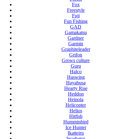
Fox
Freestyle
Fuji
Fun Fishing
GAD
Gamakatsu
Gardner
Garmin
Graphiteleader
Grifon
Grows culture
Guru
Halco
Haswing
Hayabusa
Hearty Rise
Heddon
Heinola
Helicopter
Helios
Hitfish
Humminbird
Ice Hunter
Ikatteiru
Incubator