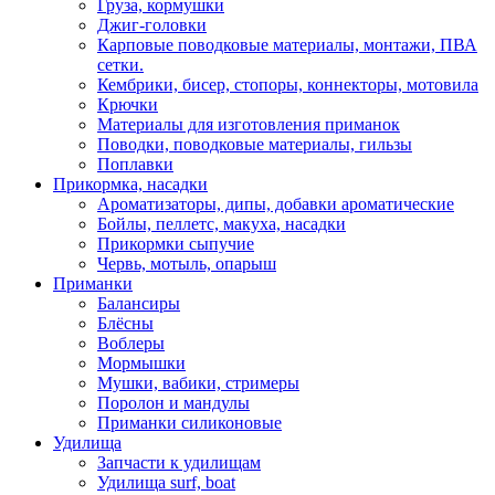
Груза, кормушки
Джиг-головки
Карповые поводковые материалы, монтажи, ПВА
сетки.
Кембрики, бисер, стопоры, коннекторы, мотовила
Крючки
Материалы для изготовления приманок
Поводки, поводковые материалы, гильзы
Поплавки
Прикормка, насадки
Ароматизаторы, дипы, добавки ароматические
Бойлы, пеллетс, макуха, насадки
Прикормки сыпучие
Червь, мотыль, опарыш
Приманки
Балансиры
Блёсны
Воблеры
Мормышки
Мушки, вабики, стримеры
Поролон и мандулы
Приманки силиконовые
Удилища
Запчасти к удилищам
Удилища surf, boat