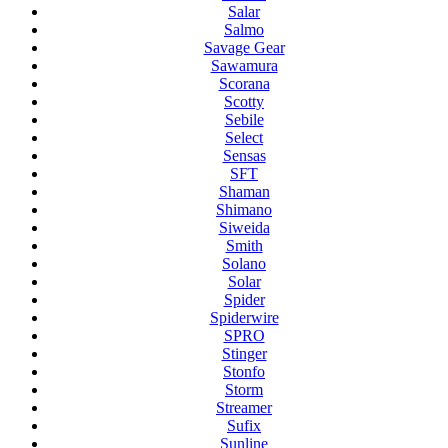
Salar
Salmo
Savage Gear
Sawamura
Scorana
Scotty
Sebile
Select
Sensas
SFT
Shaman
Shimano
Siweida
Smith
Solano
Solar
Spider
Spiderwire
SPRO
Stinger
Stonfo
Storm
Streamer
Sufix
Sunline