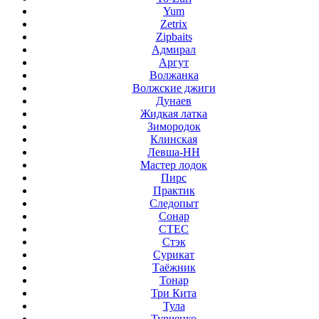
Yum
Zetrix
Zipbaits
Адмирал
Аргут
Волжанка
Волжские джиги
Дунаев
Жидкая латка
Зимородок
Клинская
Левша-НН
Мастер лодок
Пирс
Практик
Следопыт
Сонар
СТЕС
Стэк
Сурикат
Таёжник
Тонар
Три Кита
Тула
Турченко