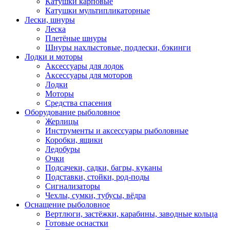
Катушки карповые
Катушки мультипликаторные
Лески, шнуры
Леска
Плетёные шнуры
Шнуры нахлыстовые, подлески, бэкинги
Лодки и моторы
Аксессуары для лодок
Аксессуары для моторов
Лодки
Моторы
Средства спасения
Оборудование рыболовное
Жерлицы
Инструменты и аксессуары рыболовные
Коробки, ящики
Ледобуры
Очки
Подсачеки, садки, багры, куканы
Подставки, стойки, род-поды
Сигнализаторы
Чехлы, сумки, тубусы, вёдра
Оснащение рыболовное
Вертлюги, застёжки, карабины, заводные кольца
Готовые оснастки