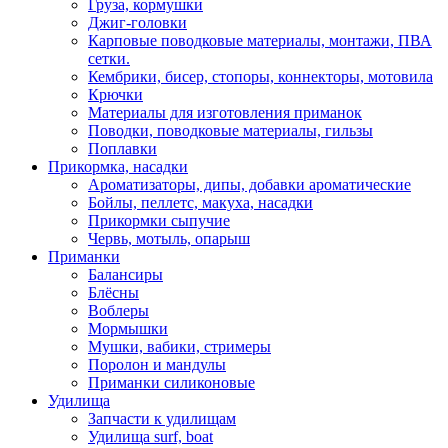
Груза, кормушки
Джиг-головки
Карповые поводковые материалы, монтажи, ПВА
сетки.
Кембрики, бисер, стопоры, коннекторы, мотовила
Крючки
Материалы для изготовления приманок
Поводки, поводковые материалы, гильзы
Поплавки
Прикормка, насадки
Ароматизаторы, дипы, добавки ароматические
Бойлы, пеллетс, макуха, насадки
Прикормки сыпучие
Червь, мотыль, опарыш
Приманки
Балансиры
Блёсны
Воблеры
Мормышки
Мушки, вабики, стримеры
Поролон и мандулы
Приманки силиконовые
Удилища
Запчасти к удилищам
Удилища surf, boat