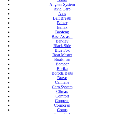
Anglers System
Avid Carp
Axis
Bait Breath
Balzer
Banax
Baofeng
Bass Assasin
Berkley
Black Side
Blue Fox
Boat Master
Boatsman
Bomber
Borika
Boroda Baits
Bravo
Cannelle
Carp System
Climax
Comfort
Coppens
Cormoran
Cottus