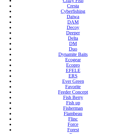
Crazy Fish
Cresta
Cyberfishing
Daiwa
DAM
Decoy
Deeper
Delta
DM
Duo
Dynamite Baits
Ecogear
Ecopro
EFELE
ERS
Ever Green
Favorite
Feeder Concept
Fish Berry
Fish up
Fisherman
Flambeau
Flinc
Force
Forest