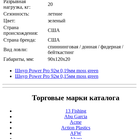
Разрывная
20
нагрузка, кг:
Сезонность:
летние
Цвет:
зеленый
Страна
США
происхождения:
Страна бренда:
США
спиннинговая / донная / фидерная /
Вид ловли:
бейткастинг
Габариты, мм:
90x120x20
Шнур Power Pro 92м 0,19мм moss green
Шнур Power Pro 92м 0,15мм moss green
Торговые марки каталога
13 Fishing
Abu Garcia
Acme
Action Plastics
AFW
Akara