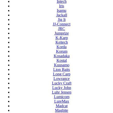
Intech
Iris
Isamu
Jackall
Jig It
JJ-Connect
JRC
Jumprize
K-Karp
Keitech
Korda
Korum
Kosadaka
Kostal
Kuusamo
Lion Baits
Long Carp
Lowrance
Lucky Craft
Lucky John
Luhr Jensen
Lumicom
LureMax
Madcat
Magbite