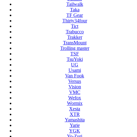
Tailwalk
Taka
TF Gear
Thirty34four
Tict
Trabucco
Trakker
TransMount
Trolling master
TSF
TsuYoki
UG
Usami
Van Fook
Versus
Vision
VMC
Wefox
Wormix
Xesta
XTR
Yamashita
Yarie
YGK
Yo-Zuri