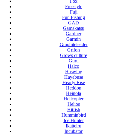
Fox
Freestyle
Fuji
Fun Fishing
GAD
Gamakatsu
Gardner
Garmin
Graphiteleader
Grifon
Grows culture
Guru
Halco
Haswing
Hayabusa
Hearty Rise
Heddon
Heinola
Helicopter
Helios
Hitfish
Humminbird
Ice Hunter
Ikatteiru
Incubator