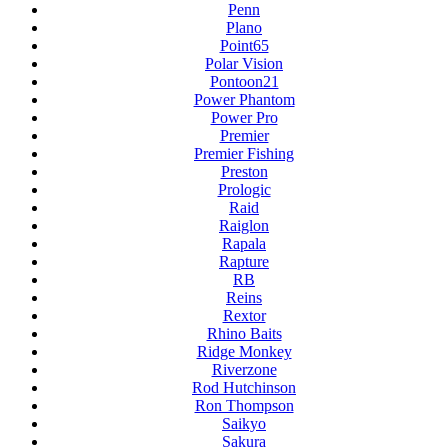
Penn
Plano
Point65
Polar Vision
Pontoon21
Power Phantom
Power Pro
Premier
Premier Fishing
Preston
Prologic
Raid
Raiglon
Rapala
Rapture
RB
Reins
Rextor
Rhino Baits
Ridge Monkey
Riverzone
Rod Hutchinson
Ron Thompson
Saikyo
Sakura