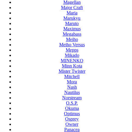
Magellan
Major Craft
Maria
Marukyu
Maruto
Maximus
Megabass
Meiho
Meiho Versus
Mepps
Mikado
MINENKO
Minn Kota
Mister Twister
Mitchell
Mora
Nash
Nautilus
Norstream
O.S.P.
Okuma
Optimus
Osprey
Owner
Panacea