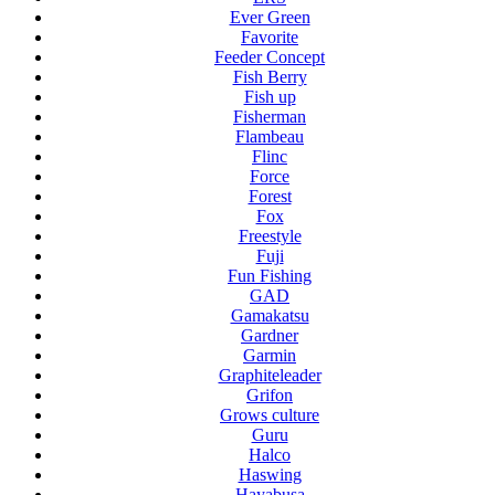
Ever Green
Favorite
Feeder Concept
Fish Berry
Fish up
Fisherman
Flambeau
Flinc
Force
Forest
Fox
Freestyle
Fuji
Fun Fishing
GAD
Gamakatsu
Gardner
Garmin
Graphiteleader
Grifon
Grows culture
Guru
Halco
Haswing
Hayabusa