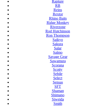
Rapture
RB
Reins
Rextor
Rhino Baits
Ridge Monkey
Riverzone
Rod Hutchinson
Ron Thompson
Saikyo
Sakura
Salar
Salmo
Savage Gear
Sawamura
Scorana
Scotty
Sebile
Select
Sensas
SFT
Shaman
Shimano
Siweida
Smith