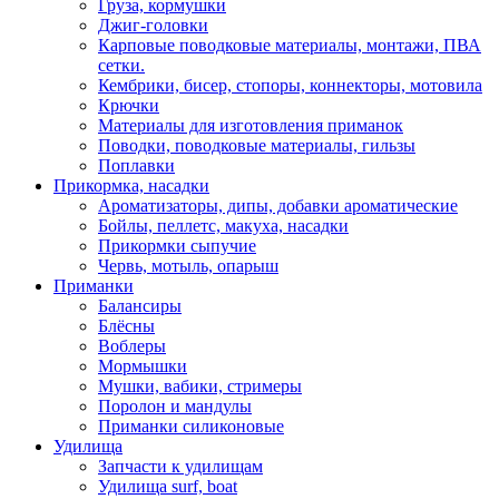
Груза, кормушки
Джиг-головки
Карповые поводковые материалы, монтажи, ПВА
сетки.
Кембрики, бисер, стопоры, коннекторы, мотовила
Крючки
Материалы для изготовления приманок
Поводки, поводковые материалы, гильзы
Поплавки
Прикормка, насадки
Ароматизаторы, дипы, добавки ароматические
Бойлы, пеллетс, макуха, насадки
Прикормки сыпучие
Червь, мотыль, опарыш
Приманки
Балансиры
Блёсны
Воблеры
Мормышки
Мушки, вабики, стримеры
Поролон и мандулы
Приманки силиконовые
Удилища
Запчасти к удилищам
Удилища surf, boat