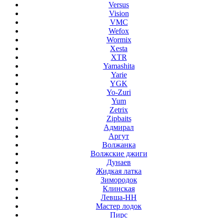
Versus
Vision
VMC
Wefox
Wormix
Xesta
XTR
Yamashita
Yarie
YGK
Yo-Zuri
Yum
Zetrix
Zipbaits
Адмирал
Аргут
Волжанка
Волжские джиги
Дунаев
Жидкая латка
Зимородок
Клинская
Левша-НН
Мастер лодок
Пирс