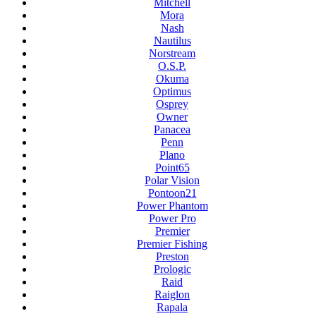
Mitchell
Mora
Nash
Nautilus
Norstream
O.S.P.
Okuma
Optimus
Osprey
Owner
Panacea
Penn
Plano
Point65
Polar Vision
Pontoon21
Power Phantom
Power Pro
Premier
Premier Fishing
Preston
Prologic
Raid
Raiglon
Rapala