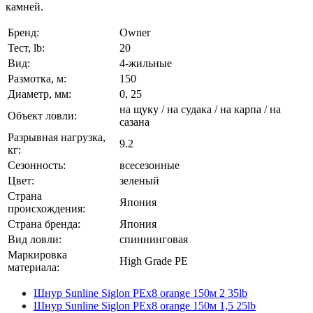
камней.
Бренд:
Owner
Тест, lb:
20
Вид:
4-жильные
Размотка, м:
150
Диаметр, мм:
0, 25
на щуку / на судака / на карпа / на
Объект ловли:
сазана
Разрывная нагрузка,
9.2
кг:
Сезонность:
всесезонные
Цвет:
зеленый
Страна
Япония
происхождения:
Страна бренда:
Япония
Вид ловли:
спиннинговая
Маркировка
High Grade PE
материала:
Шнур Sunline Siglon PEх8 orange 150м 2 35lb
Шнур Sunline Siglon PEх8 orange 150м 1,5 25lb