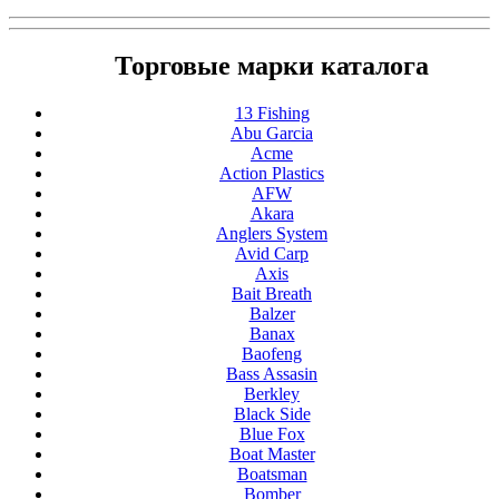
Торговые марки каталога
13 Fishing
Abu Garcia
Acme
Action Plastics
AFW
Akara
Anglers System
Avid Carp
Axis
Bait Breath
Balzer
Banax
Baofeng
Bass Assasin
Berkley
Black Side
Blue Fox
Boat Master
Boatsman
Bomber