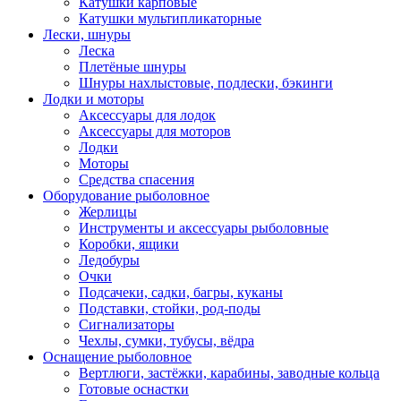
Катушки карповые
Катушки мультипликаторные
Лески, шнуры
Леска
Плетёные шнуры
Шнуры нахлыстовые, подлески, бэкинги
Лодки и моторы
Аксессуары для лодок
Аксессуары для моторов
Лодки
Моторы
Средства спасения
Оборудование рыболовное
Жерлицы
Инструменты и аксессуары рыболовные
Коробки, ящики
Ледобуры
Очки
Подсачеки, садки, багры, куканы
Подставки, стойки, род-поды
Сигнализаторы
Чехлы, сумки, тубусы, вёдра
Оснащение рыболовное
Вертлюги, застёжки, карабины, заводные кольца
Готовые оснастки