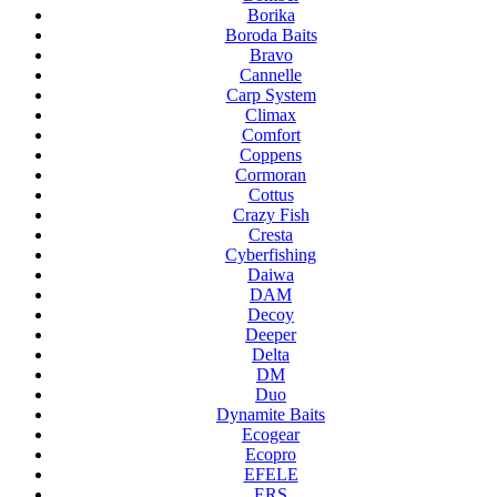
Borika
Boroda Baits
Bravo
Cannelle
Carp System
Climax
Comfort
Coppens
Cormoran
Cottus
Crazy Fish
Cresta
Cyberfishing
Daiwa
DAM
Decoy
Deeper
Delta
DM
Duo
Dynamite Baits
Ecogear
Ecopro
EFELE
ERS