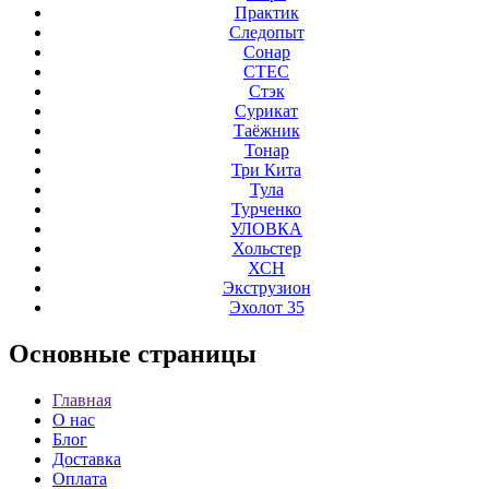
Практик
Следопыт
Сонар
СТЕС
Стэк
Сурикат
Таёжник
Тонар
Три Кита
Тула
Турченко
УЛОВКА
Хольстер
ХСН
Экструзион
Эхолот 35
Основные
страницы
Главная
О нас
Блог
Доставка
Оплата