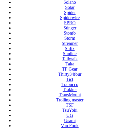
Solano
Solar
Spider
Spiderwire
SPRO
Stinger
Stonfo
Storm
Streamer
Sufix
Sunline
Tailwalk
Taka
TF Gear
Thirty34four
Tict
Trabucco
Trakker
TransMount
Trolling master
TSF
TsuYoki
UG
Usami
Van Fook