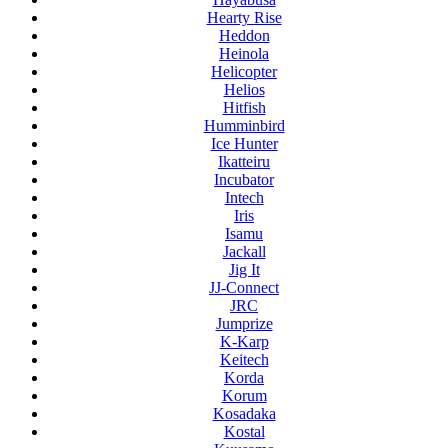
Hearty Rise
Heddon
Heinola
Helicopter
Helios
Hitfish
Humminbird
Ice Hunter
Ikatteiru
Incubator
Intech
Iris
Isamu
Jackall
Jig It
JJ-Connect
JRC
Jumprize
K-Karp
Keitech
Korda
Korum
Kosadaka
Kostal