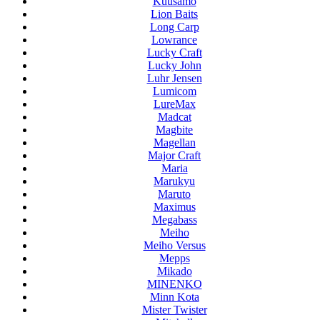
Kuusamo
Lion Baits
Long Carp
Lowrance
Lucky Craft
Lucky John
Luhr Jensen
Lumicom
LureMax
Madcat
Magbite
Magellan
Major Craft
Maria
Marukyu
Maruto
Maximus
Megabass
Meiho
Meiho Versus
Mepps
Mikado
MINENKO
Minn Kota
Mister Twister