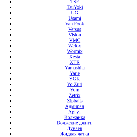
TSF
TsuYoki
UG
Usami
Van Fook
Versus
Vision
VMC
Wefox
Wormix
Xesta
XTR
Yamashita
Yarie
YGK
Yo-Zuri
Yum
Zetrix
Zipbaits
Адмирал
Аргут
Волжанка
Волжские джиги
Дунаев
Жидкая латка