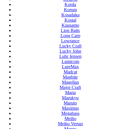
Korda
Korum
Kosadaka
Kostal
Kuusamo
Lion Baits
Long Carp
Lowrance
Lucky Craft
Lucky John
Luhr Jensen
Lumicom
LureMax
Madcat
Magbite
Magellan
Major Craft
Maria
Marukyu
Maruto
Maximus
Megabass
Meiho
Meiho Versus
Mepps