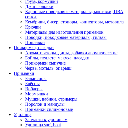
Груза, кормушки
Джиг-головки
Карповые поводковые материалы, монтажи, ПВА
сетки.
Кембрики, бисер, стопоры, коннекторы, мотовила
Крючки
Материалы для изготовления приманок
Поводки, поводковые материалы, гильзы
Поплавки
Прикормка, насадки
Ароматизаторы, дипы, добавки ароматические
Бойлы, пеллетс, макуха, насадки
Прикормки сыпучие
Червь, мотыль, опарыш
Приманки
Балансиры
Блёсны
Воблеры
Мормышки
Мушки, вабики, стримеры
Поролон и мандулы
Приманки силиконовые
Удилища
Запчасти к удилищам
Удилища surf, boat