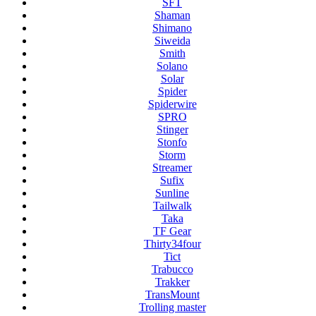
SFT
Shaman
Shimano
Siweida
Smith
Solano
Solar
Spider
Spiderwire
SPRO
Stinger
Stonfo
Storm
Streamer
Sufix
Sunline
Tailwalk
Taka
TF Gear
Thirty34four
Tict
Trabucco
Trakker
TransMount
Trolling master