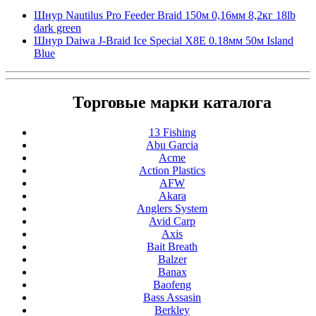
Шнур Nautilus Pro Feeder Braid 150м 0,16мм 8,2кг 18lb
dark green
Шнур Daiwa J-Braid Ice Special X8E 0.18мм 50м Island
Blue
Торговые марки каталога
13 Fishing
Abu Garcia
Acme
Action Plastics
AFW
Akara
Anglers System
Avid Carp
Axis
Bait Breath
Balzer
Banax
Baofeng
Bass Assasin
Berkley