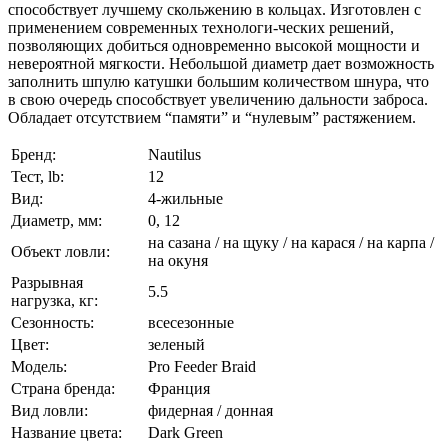
способствует лучшему скольжению в кольцах. Изготовлен с
применением современных технологи-ческих решений,
позволяющих добиться одновременно высокой мощности и
невероятной мягкости. Небольшой диаметр дает возможность
заполнить шпулю катушки большим количеством шнура, что
в свою очередь способствует увеличению дальности заброса.
Обладает отсутствием “памяти” и “нулевым” растяжением.
Бренд:
Nautilus
Тест, lb:
12
Вид:
4-жильные
Диаметр, мм:
0, 12
на сазана / на щуку / на карася / на карпа /
Объект ловли:
на окуня
Разрывная
5.5
нагрузка, кг:
Сезонность:
всесезонные
Цвет:
зеленый
Модель:
Pro Feeder Braid
Страна бренда:
Франция
Вид ловли:
фидерная / донная
Название цвета:
Dark Green