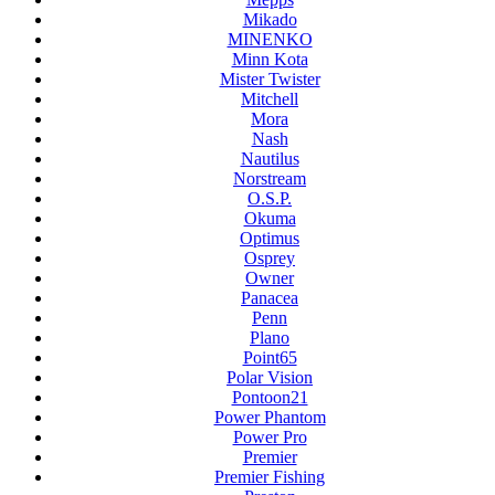
Mikado
MINENKO
Minn Kota
Mister Twister
Mitchell
Mora
Nash
Nautilus
Norstream
O.S.P.
Okuma
Optimus
Osprey
Owner
Panacea
Penn
Plano
Point65
Polar Vision
Pontoon21
Power Phantom
Power Pro
Premier
Premier Fishing