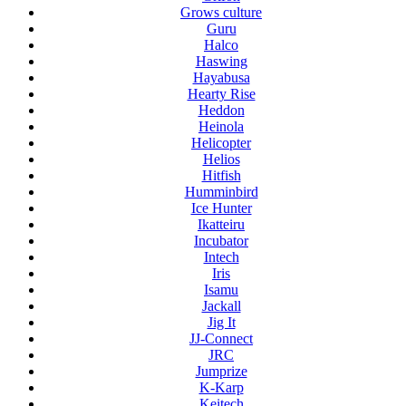
Grows culture
Guru
Halco
Haswing
Hayabusa
Hearty Rise
Heddon
Heinola
Helicopter
Helios
Hitfish
Humminbird
Ice Hunter
Ikatteiru
Incubator
Intech
Iris
Isamu
Jackall
Jig It
JJ-Connect
JRC
Jumprize
K-Karp
Keitech