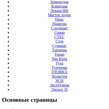
Зимородок
Клинская
Левша-НН
Мастер лодок
Пирс
Практик
Следопыт
Сонар
СТЕС
Стэк
Сурикат
Таёжник
Тонар
Три Кита
Тула
Турченко
УЛОВКА
Хольстер
ХСН
Экструзион
Эхолот 35
Основные
страницы