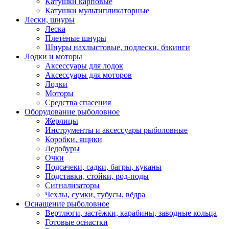
Катушки карповые
Катушки мультипликаторные
Лески, шнуры
Леска
Плетёные шнуры
Шнуры нахлыстовые, подлески, бэкинги
Лодки и моторы
Аксессуары для лодок
Аксессуары для моторов
Лодки
Моторы
Средства спасения
Оборудование рыболовное
Жерлицы
Инструменты и аксессуары рыболовные
Коробки, ящики
Ледобуры
Очки
Подсачеки, садки, багры, куканы
Подставки, стойки, род-поды
Сигнализаторы
Чехлы, сумки, тубусы, вёдра
Оснащение рыболовное
Вертлюги, застёжки, карабины, заводные кольца
Готовые оснастки