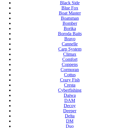
Black Side
Blue Fox
Boat Master
Boatsman
Bomber
Borika
Boroda Baits
Bravo
Cannelle
Carp System
Climax
Comfort
Coppens
Cormoran
Cottus
Crazy Fish
Cresta
Cyberfishing
Daiwa
DAM
Decoy
Deeper
Delta
DM
Duo