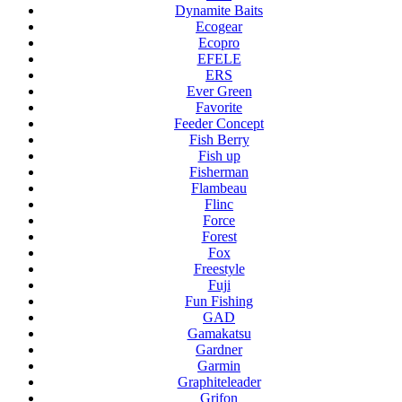
Dynamite Baits
Ecogear
Ecopro
EFELE
ERS
Ever Green
Favorite
Feeder Concept
Fish Berry
Fish up
Fisherman
Flambeau
Flinc
Force
Forest
Fox
Freestyle
Fuji
Fun Fishing
GAD
Gamakatsu
Gardner
Garmin
Graphiteleader
Grifon