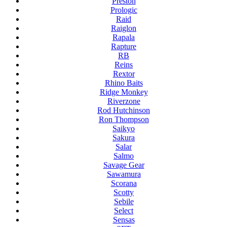
Preston
Prologic
Raid
Raiglon
Rapala
Rapture
RB
Reins
Rextor
Rhino Baits
Ridge Monkey
Riverzone
Rod Hutchinson
Ron Thompson
Saikyo
Sakura
Salar
Salmo
Savage Gear
Sawamura
Scorana
Scotty
Sebile
Select
Sensas