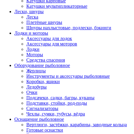
Катушки карповые
Катушки мультипликаторные
Лески, шнуры
Леска
Плетёные шнуры
Шнуры нахлыстовые, подлески, бэкинги
Лодки и моторы
Аксессуары для лодок
Аксессуары для моторов
Лодки
Моторы
Средства спасения
Оборудование рыболовное
Жерлицы
Инструменты и аксессуары рыболовные
Коробки, ящики
Ледобуры
Очки
Подсачеки, садки, багры, куканы
Подставки, стойки, род-поды
Сигнализаторы
Чехлы, сумки, тубусы, вёдра
Оснащение рыболовное
Вертлюги, застёжки, карабины, заводные кольца
Готовые оснастки