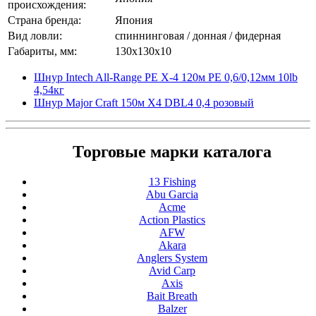
происхождения:
Страна бренда:
Япония
Вид ловли:
спиннинговая / донная / фидерная
Габариты, мм:
130x130x10
Шнур Intech All-Range PE X-4 120м PE 0,6/0,12мм 10lb
4,54кг
Шнур Major Craft 150м X4 DBL4 0,4 розовый
Торговые марки каталога
13 Fishing
Abu Garcia
Acme
Action Plastics
AFW
Akara
Anglers System
Avid Carp
Axis
Bait Breath
Balzer