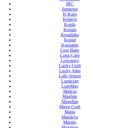
JRC
Jumprize
K-Karp
Keitech
Korda
Korum
Kosadaka
Kostal
Kuusamo
Lion Baits
Long Carp
Lowrance
Lucky Craft
Lucky John
Luhr Jensen
Lumicom
LureMax
Madcat
Magbite
Magellan
Major Craft
Maria
Marukyu
Maruto
Maximus