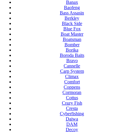
Banax
Baofeng
Bass Assasin
Berkley
Black Side
Blue Fox
Boat Master
Boatsman
Bomber
Borika
Boroda Baits
Bravo
Cannelle
Carp System
Climax
Comfort
Coppens
Cormoran
Cottus
Crazy Fish
Cresta
Cyberfishing
Daiwa
DAM
Decoy