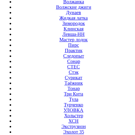
Волжанка
Волжские джиги
Дунаев
Жидкая латка
Зимородок
Клинская
Левша-НН
Мастер лодок
Пирс
Практик
Следопыт
Сонар
СТЕС
Стэк
Сурикат
Таёжник
Тонар
Три Кита
Тула
Турченко
УЛОВКА
Хольстер
ХСН
Экструзион
Эхолот 35