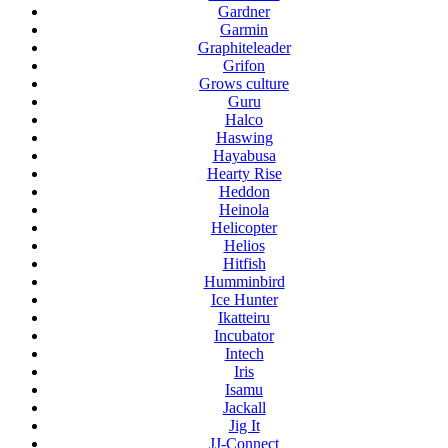
Gardner
Garmin
Graphiteleader
Grifon
Grows culture
Guru
Halco
Haswing
Hayabusa
Hearty Rise
Heddon
Heinola
Helicopter
Helios
Hitfish
Humminbird
Ice Hunter
Ikatteiru
Incubator
Intech
Iris
Isamu
Jackall
Jig It
JJ-Connect