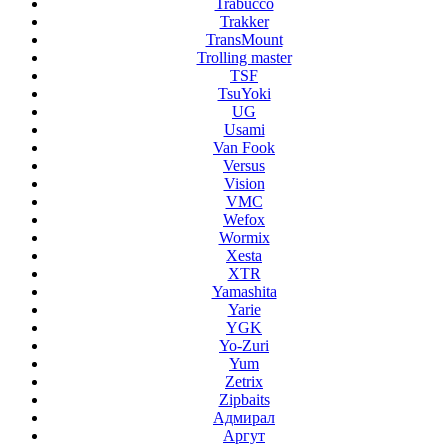
Trabucco
Trakker
TransMount
Trolling master
TSF
TsuYoki
UG
Usami
Van Fook
Versus
Vision
VMC
Wefox
Wormix
Xesta
XTR
Yamashita
Yarie
YGK
Yo-Zuri
Yum
Zetrix
Zipbaits
Адмирал
Аргут