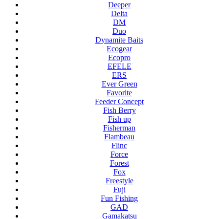
Deeper
Delta
DM
Duo
Dynamite Baits
Ecogear
Ecopro
EFELE
ERS
Ever Green
Favorite
Feeder Concept
Fish Berry
Fish up
Fisherman
Flambeau
Flinc
Force
Forest
Fox
Freestyle
Fuji
Fun Fishing
GAD
Gamakatsu