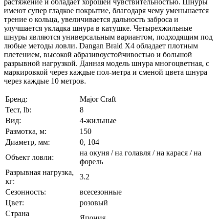
растяжение и обладает хорошей чувствительностью. Шнуры
имеют супер гладкое покрытие, благодаря чему уменьшается
трение о кольца, увеличивается дальность заброса и
улучшается укладка шнура в катушке. Четырехжильные
шнуры являются универсальным вариантом, подходящим под
любые методы ловли. Dangan Braid X4 обладает плотным
плетением, высокой абразивоустойчивостью и большой
разрывной нагрузкой. Данная модель шнура многоцветная, с
маркировкой через каждые пол-метра и сменой цвета шнура
через каждые 10 метров.
Бренд:
Major Craft
Тест, lb:
8
Вид:
4-жильные
Размотка, м:
150
Диаметр, мм:
0, 104
на окуня / на голавля / на карася / на
Объект ловли:
форель
Разрывная нагрузка,
3.2
кг:
Сезонность:
всесезонные
Цвет:
розовый
Страна
Япония