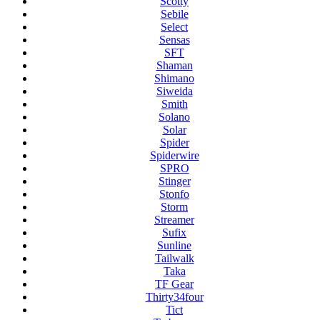
Scotty
Sebile
Select
Sensas
SFT
Shaman
Shimano
Siweida
Smith
Solano
Solar
Spider
Spiderwire
SPRO
Stinger
Stonfo
Storm
Streamer
Sufix
Sunline
Tailwalk
Taka
TF Gear
Thirty34four
Tict