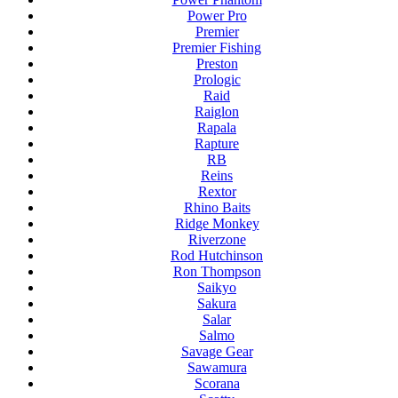
Power Pro
Premier
Premier Fishing
Preston
Prologic
Raid
Raiglon
Rapala
Rapture
RB
Reins
Rextor
Rhino Baits
Ridge Monkey
Riverzone
Rod Hutchinson
Ron Thompson
Saikyo
Sakura
Salar
Salmo
Savage Gear
Sawamura
Scorana