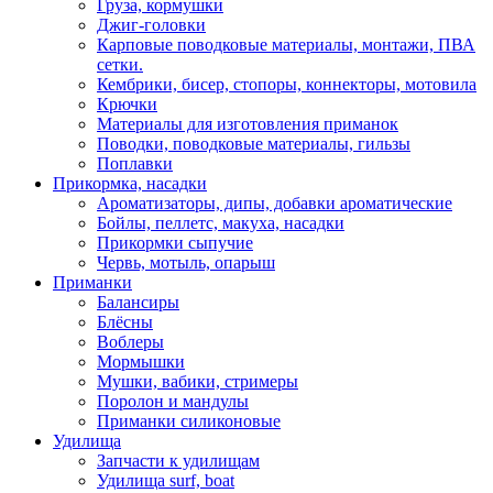
Груза, кормушки
Джиг-головки
Карповые поводковые материалы, монтажи, ПВА
сетки.
Кембрики, бисер, стопоры, коннекторы, мотовила
Крючки
Материалы для изготовления приманок
Поводки, поводковые материалы, гильзы
Поплавки
Прикормка, насадки
Ароматизаторы, дипы, добавки ароматические
Бойлы, пеллетс, макуха, насадки
Прикормки сыпучие
Червь, мотыль, опарыш
Приманки
Балансиры
Блёсны
Воблеры
Мормышки
Мушки, вабики, стримеры
Поролон и мандулы
Приманки силиконовые
Удилища
Запчасти к удилищам
Удилища surf, boat