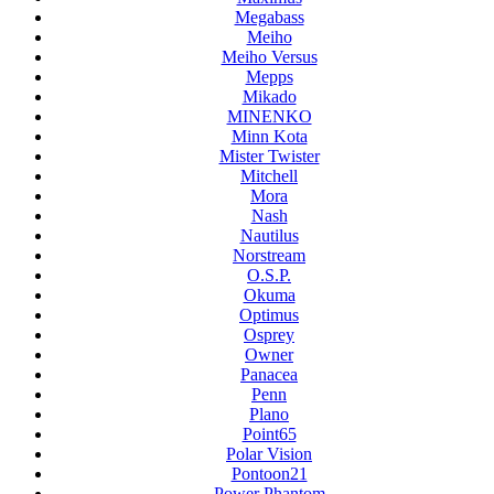
Megabass
Meiho
Meiho Versus
Mepps
Mikado
MINENKO
Minn Kota
Mister Twister
Mitchell
Mora
Nash
Nautilus
Norstream
O.S.P.
Okuma
Optimus
Osprey
Owner
Panacea
Penn
Plano
Point65
Polar Vision
Pontoon21
Power Phantom