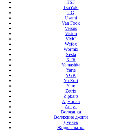
TSF
TsuYoki
UG
Usami
Van Fook
Versus
Vision
VMC
Wefox
Wormix
Xesta
XTR
Yamashita
Yarie
YGK
Yo-Zuri
Yum
Zetrix
Zipbaits
Адмирал
Аргут
Волжанка
Волжские джиги
Дунаев
Жидкая латка