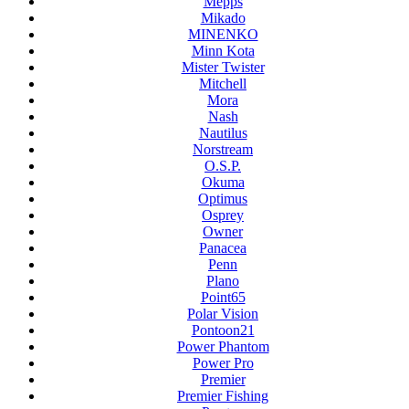
Mepps
Mikado
MINENKO
Minn Kota
Mister Twister
Mitchell
Mora
Nash
Nautilus
Norstream
O.S.P.
Okuma
Optimus
Osprey
Owner
Panacea
Penn
Plano
Point65
Polar Vision
Pontoon21
Power Phantom
Power Pro
Premier
Premier Fishing