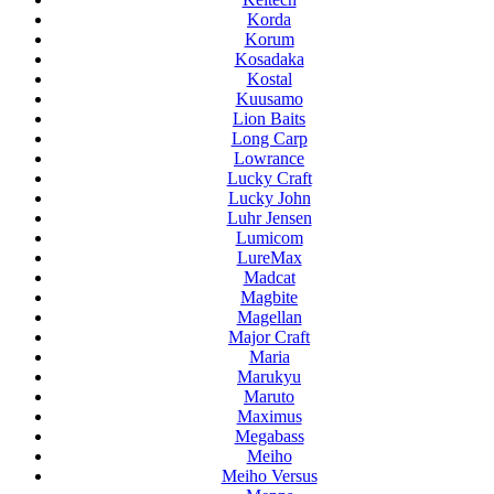
Korda
Korum
Kosadaka
Kostal
Kuusamo
Lion Baits
Long Carp
Lowrance
Lucky Craft
Lucky John
Luhr Jensen
Lumicom
LureMax
Madcat
Magbite
Magellan
Major Craft
Maria
Marukyu
Maruto
Maximus
Megabass
Meiho
Meiho Versus