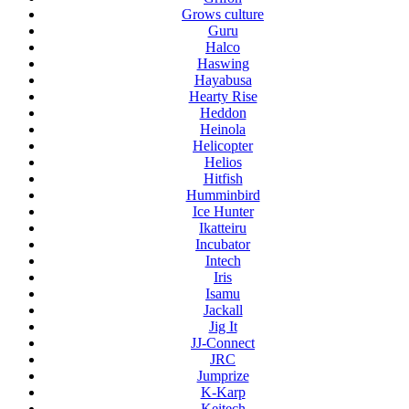
Grows culture
Guru
Halco
Haswing
Hayabusa
Hearty Rise
Heddon
Heinola
Helicopter
Helios
Hitfish
Humminbird
Ice Hunter
Ikatteiru
Incubator
Intech
Iris
Isamu
Jackall
Jig It
JJ-Connect
JRC
Jumprize
K-Karp
Keitech