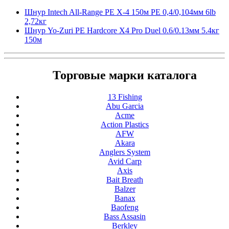
Шнур Intech All-Range PE X-4 150м PE 0,4/0,104мм 6lb
2,72кг
Шнур Yo-Zuri PE Hardcore X4 Pro Duel 0.6/0.13мм 5.4кг
150м
Торговые марки каталога
13 Fishing
Abu Garcia
Acme
Action Plastics
AFW
Akara
Anglers System
Avid Carp
Axis
Bait Breath
Balzer
Banax
Baofeng
Bass Assasin
Berkley