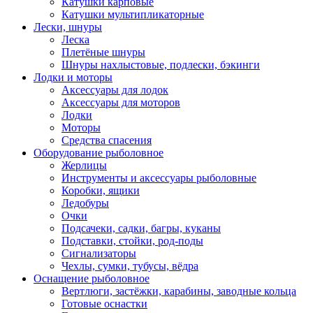
Катушки карповые
Катушки мультипликаторные
Лески, шнуры
Леска
Плетёные шнуры
Шнуры нахлыстовые, подлески, бэкинги
Лодки и моторы
Аксессуары для лодок
Аксессуары для моторов
Лодки
Моторы
Средства спасения
Оборудование рыболовное
Жерлицы
Инструменты и аксессуары рыболовные
Коробки, ящики
Ледобуры
Очки
Подсачеки, садки, багры, куканы
Подставки, стойки, род-поды
Сигнализаторы
Чехлы, сумки, тубусы, вёдра
Оснащение рыболовное
Вертлюги, застёжки, карабины, заводные кольца
Готовые оснастки