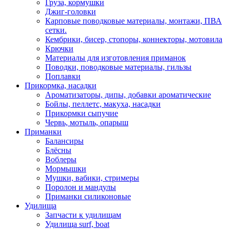
Груза, кормушки
Джиг-головки
Карповые поводковые материалы, монтажи, ПВА
сетки.
Кембрики, бисер, стопоры, коннекторы, мотовила
Крючки
Материалы для изготовления приманок
Поводки, поводковые материалы, гильзы
Поплавки
Прикормка, насадки
Ароматизаторы, дипы, добавки ароматические
Бойлы, пеллетс, макуха, насадки
Прикормки сыпучие
Червь, мотыль, опарыш
Приманки
Балансиры
Блёсны
Воблеры
Мормышки
Мушки, вабики, стримеры
Поролон и мандулы
Приманки силиконовые
Удилища
Запчасти к удилищам
Удилища surf, boat