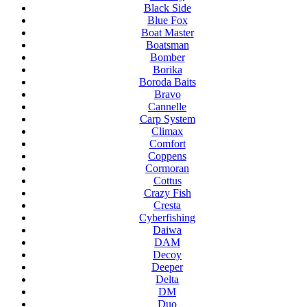
Black Side
Blue Fox
Boat Master
Boatsman
Bomber
Borika
Boroda Baits
Bravo
Cannelle
Carp System
Climax
Comfort
Coppens
Cormoran
Cottus
Crazy Fish
Cresta
Cyberfishing
Daiwa
DAM
Decoy
Deeper
Delta
DM
Duo