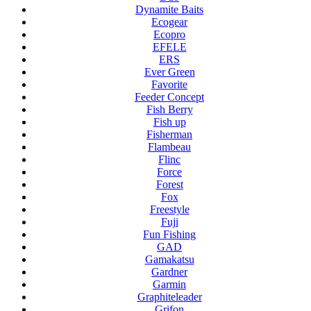
Dynamite Baits
Ecogear
Ecopro
EFELE
ERS
Ever Green
Favorite
Feeder Concept
Fish Berry
Fish up
Fisherman
Flambeau
Flinc
Force
Forest
Fox
Freestyle
Fuji
Fun Fishing
GAD
Gamakatsu
Gardner
Garmin
Graphiteleader
Grifon