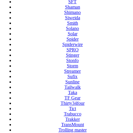
SFT
Shaman
Shimano
Siweida
Smith
Solano
Solar
Spider
Spiderwire
SPRO
Stinger
Stonfo
Storm
Streamer
Sufix
Sunline
Tailwalk
Taka
TF Gear
Thirty34four
Tict
Trabucco
Trakker
TransMount
Trolling master