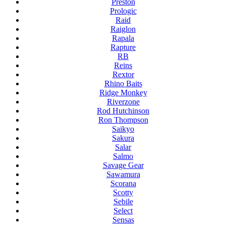
Preston
Prologic
Raid
Raiglon
Rapala
Rapture
RB
Reins
Rextor
Rhino Baits
Ridge Monkey
Riverzone
Rod Hutchinson
Ron Thompson
Saikyo
Sakura
Salar
Salmo
Savage Gear
Sawamura
Scorana
Scotty
Sebile
Select
Sensas