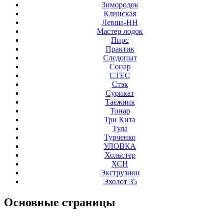
Зимородок
Клинская
Левша-НН
Мастер лодок
Пирс
Практик
Следопыт
Сонар
СТЕС
Стэк
Сурикат
Таёжник
Тонар
Три Кита
Тула
Турченко
УЛОВКА
Хольстер
ХСН
Экструзион
Эхолот 35
Основные
страницы