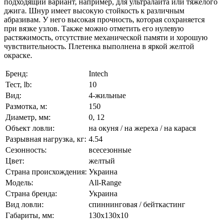
подходящий вариант, например, для ультралайта или тяжелого
джига. Шнур имеет высокую стойкость к различным
абразивам. У него высокая прочность, которая сохраняется
при вязке узлов. Также можно отметить его нулевую
растяжимость, отсутствие механической памяти и хорошую
чувствительность. Плетенка выполнена в яркой желтой
окраске.
Бренд:
Intech
Тест, lb:
10
Вид:
4-жильные
Размотка, м:
150
Диаметр, мм:
0, 12
Объект ловли:
на окуня / на жереха / на карася
Разрывная нагрузка, кг:
4.54
Сезонность:
всесезонные
Цвет:
желтый
Страна происхождения:
Украина
Модель:
All-Range
Страна бренда:
Украина
Вид ловли:
спиннинговая / бейткастинг
Габариты, мм:
130x130x10