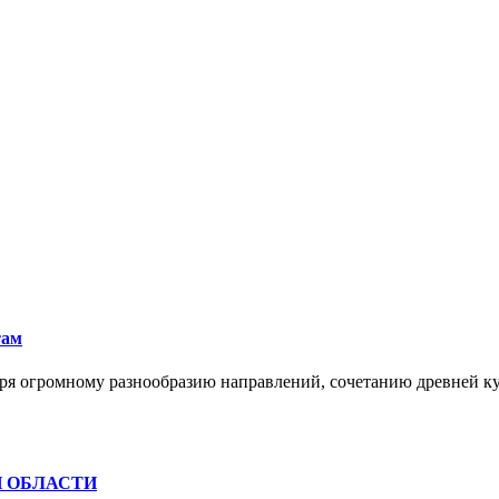
там
ря огромному разнообразию направлений, сочетанию древней к
Й ОБЛАСТИ