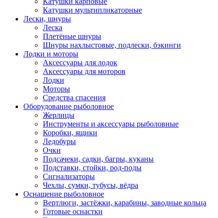
Катушки карповые
Катушки мультипликаторные
Лески, шнуры
Леска
Плетёные шнуры
Шнуры нахлыстовые, подлески, бэкинги
Лодки и моторы
Аксессуары для лодок
Аксессуары для моторов
Лодки
Моторы
Средства спасения
Оборудование рыболовное
Жерлицы
Инструменты и аксессуары рыболовные
Коробки, ящики
Ледобуры
Очки
Подсачеки, садки, багры, куканы
Подставки, стойки, род-поды
Сигнализаторы
Чехлы, сумки, тубусы, вёдра
Оснащение рыболовное
Вертлюги, застёжки, карабины, заводные кольца
Готовые оснастки