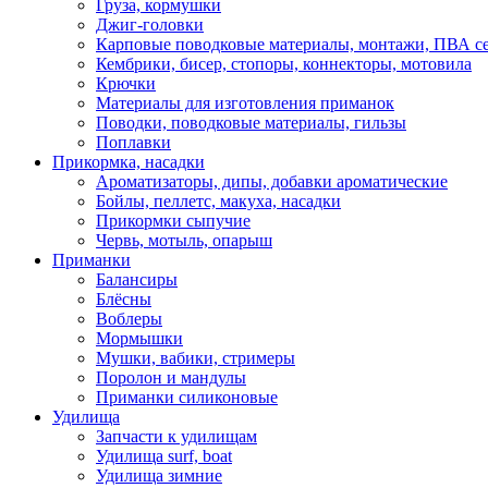
Груза, кормушки
Джиг-головки
Карповые поводковые материалы, монтажи, ПВА се
Кембрики, бисер, стопоры, коннекторы, мотовила
Крючки
Материалы для изготовления приманок
Поводки, поводковые материалы, гильзы
Поплавки
Прикормка, насадки
Ароматизаторы, дипы, добавки ароматические
Бойлы, пеллетс, макуха, насадки
Прикормки сыпучие
Червь, мотыль, опарыш
Приманки
Балансиры
Блёсны
Воблеры
Мормышки
Мушки, вабики, стримеры
Поролон и мандулы
Приманки силиконовые
Удилища
Запчасти к удилищам
Удилища surf, boat
Удилища зимние