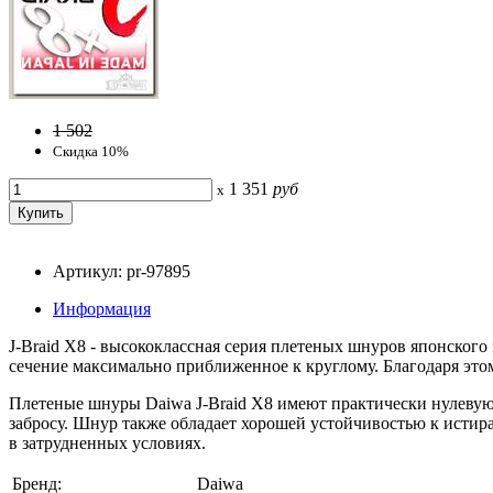
1 502
Скидка 10%
1 351
руб
x
Артикул: pr-97895
Информация
J-Braid X8 - высококлассная серия плетеных шнуров японского
сечение максимально приближенное к круглому. Благодаря это
Плетеные шнуры Daiwa J-Braid X8 имеют практически нулевую 
забросу. Шнур также обладает хорошей устойчивостью к исти
в затрудненных условиях.
Бренд:
Daiwa