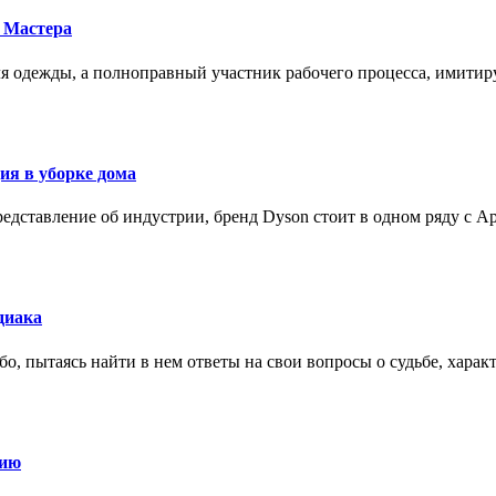
 Мастера
для одежды, а полноправный участник рабочего процесса, имит
ия в уборке дома
редставление об индустрии, бренд Dyson стоит в одном ряду с Ap
диака
о, пытаясь найти в нем ответы на свои вопросы о судьбе, харак
нию