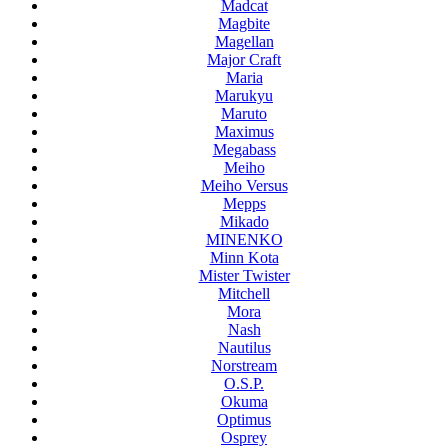
Madcat
Magbite
Magellan
Major Craft
Maria
Marukyu
Maruto
Maximus
Megabass
Meiho
Meiho Versus
Mepps
Mikado
MINENKO
Minn Kota
Mister Twister
Mitchell
Mora
Nash
Nautilus
Norstream
O.S.P.
Okuma
Optimus
Osprey