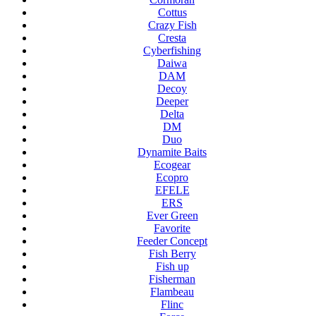
Cottus
Crazy Fish
Cresta
Cyberfishing
Daiwa
DAM
Decoy
Deeper
Delta
DM
Duo
Dynamite Baits
Ecogear
Ecopro
EFELE
ERS
Ever Green
Favorite
Feeder Concept
Fish Berry
Fish up
Fisherman
Flambeau
Flinc