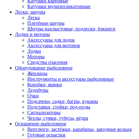
Катушки карповые
Катушки мультипликаторные
Лески, шнуры
Леска
Плетёные шнуры
Шнуры нахлыстовые, подлески, бэкинги
Лодки и моторы
Аксессуары для лодок
Аксессуары для моторов
Лодки
Моторы
Средства спасения
Оборудование рыболовное
Жерлицы
Инструменты и аксессуары рыболовные
Коробки, ящики
Ледобуры
Очки
Подсачеки, садки, багры, куканы
Подставки, стойки, род-поды
Сигнализаторы
Чехлы, сумки, тубусы, вёдра
Оснащение рыболовное
Вертлюги, застёжки, карабины, заводные кольца
Готовые оснастки