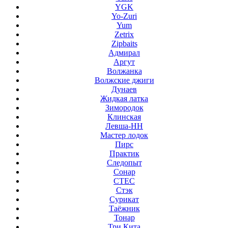
YGK
Yo-Zuri
Yum
Zetrix
Zipbaits
Адмирал
Аргут
Волжанка
Волжские джиги
Дунаев
Жидкая латка
Зимородок
Клинская
Левша-НН
Мастер лодок
Пирс
Практик
Следопыт
Сонар
СТЕС
Стэк
Сурикат
Таёжник
Тонар
Три Кита