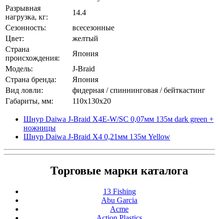
Разрывная
14.4
нагрузка, кг:
Сезонность:
всесезонные
Цвет:
желтый
Страна
Япония
происхождения:
Модель:
J-Braid
Страна бренда:
Япония
Вид ловли:
фидерная / спиннинговая / бейткастинг
Габариты, мм:
110x130x20
Шнур Daiwa J-Braid X4E-W/SC 0,07мм 135м dark green +
ножницы
Шнур Daiwa J-Braid X4 0,21мм 135м Yellow
Торговые марки каталога
13 Fishing
Abu Garcia
Acme
Action Plastics