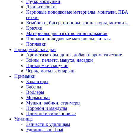
Груза, кормушки
Джиг-головки
Карповые поводковые материалы, монтажи, ПВА
сетки.
Кембрики, бисер, стопоры, коннекторы, мотовила
Крючки
Материалы для изготовления приманок
Поводки, поводковые материалы, гильзы
Поплавки
Прикормка, насадки
Ароматизаторы, дипы, добавки ароматические
Бойлы, пеллетс, макуха, насадки
Прикормки сыпучие
Червь, мотыль, опарыш
Приманки
Балансиры
Блёсны
Воблеры
Мормышки
Мушки, вабики, стримеры
Поролон и мандулы
Приманки силиконовые
Удилища
Запчасти к удилищам
Удилища surf, boat