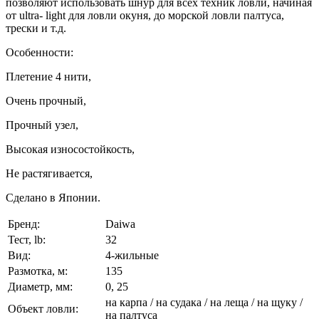
позволяют использовать шнур для всех техник ловли, начиная
от ultra- light для ловли окуня, до морской ловли палтуса,
трески и т.д.
Особенности:
Плетение 4 нити,
Очень прочный,
Прочный узел,
Высокая износостойкость,
Не растягивается,
Сделано в Японии.
Бренд:
Daiwa
Тест, lb:
32
Вид:
4-жильные
Размотка, м:
135
Диаметр, мм:
0, 25
на карпа / на судака / на леща / на щуку /
Объект ловли:
на палтуса