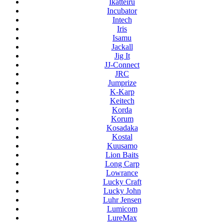
Ikatteiru
Incubator
Intech
Iris
Isamu
Jackall
Jig It
JJ-Connect
JRC
Jumprize
K-Karp
Keitech
Korda
Korum
Kosadaka
Kostal
Kuusamo
Lion Baits
Long Carp
Lowrance
Lucky Craft
Lucky John
Luhr Jensen
Lumicom
LureMax