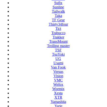
Sufix
Sunline
Tailwalk
Taka
TF Gear
Thirty34four
Tict
Trabucco
Trakker
TransMount
Trolling master
TSF
TsuYoki
UG
Usami
Van Fook
Versus
Vision
VMC
Wefox
Wormix
Xesta
XTR
Yamashita
Yarie