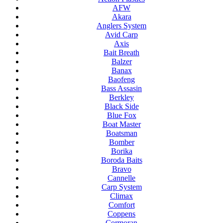
AFW
Akara
Anglers System
Avid Carp
Axis
Bait Breath
Balzer
Banax
Baofeng
Bass Assasin
Berkley
Black Side
Blue Fox
Boat Master
Boatsman
Bomber
Borika
Boroda Baits
Bravo
Cannelle
Carp System
Climax
Comfort
Coppens
Cormoran