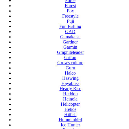
Force
Forest
Fox
Freestyle
Fuji
Fun Fishing
GAD
Gamakatsu
Gardner
Garmin
Graphiteleader
Grifon
Grows culture
Guru
Halco
Haswing
Hayabusa
Hearty Rise
Heddon
Heinola
Helicopter
Helios
Hitfish
Humminbird
Ice Hunter