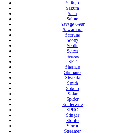
Saikyo
Sakura
Salar
Salmo
Savage Gear
Sawamura
Scorana
Scotty
Sebile
Select
Sensas
SFT
Shaman
Shimano
Siweida
Smith
Solano
Solar
Spider
Spiderwire
SPRO
Stinger
Stonfo
Storm
Streamer