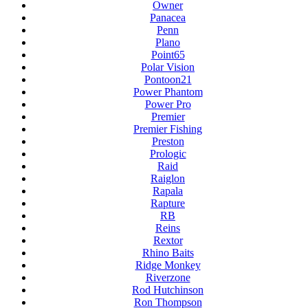
Owner
Panacea
Penn
Plano
Point65
Polar Vision
Pontoon21
Power Phantom
Power Pro
Premier
Premier Fishing
Preston
Prologic
Raid
Raiglon
Rapala
Rapture
RB
Reins
Rextor
Rhino Baits
Ridge Monkey
Riverzone
Rod Hutchinson
Ron Thompson