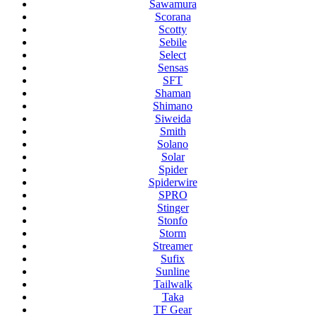
Sawamura
Scorana
Scotty
Sebile
Select
Sensas
SFT
Shaman
Shimano
Siweida
Smith
Solano
Solar
Spider
Spiderwire
SPRO
Stinger
Stonfo
Storm
Streamer
Sufix
Sunline
Tailwalk
Taka
TF Gear