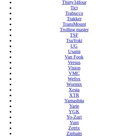
Thirty34four
Tict
Trabucco
Trakker
TransMount
Trolling master
TSF
TsuYoki
UG
Usami
Van Fook
Versus
Vision
VMC
Wefox
Wormix
Xesta
XTR
Yamashita
Yarie
YGK
Yo-Zuri
Yum
Zetrix
Zipbaits