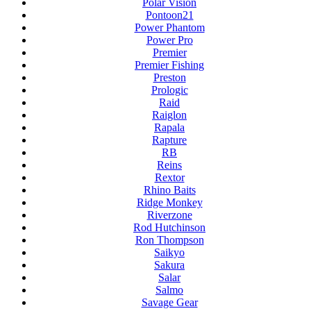
Polar Vision
Pontoon21
Power Phantom
Power Pro
Premier
Premier Fishing
Preston
Prologic
Raid
Raiglon
Rapala
Rapture
RB
Reins
Rextor
Rhino Baits
Ridge Monkey
Riverzone
Rod Hutchinson
Ron Thompson
Saikyo
Sakura
Salar
Salmo
Savage Gear