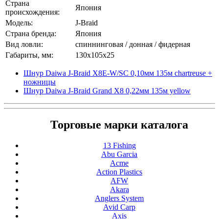
Страна
Япония
происхождения:
Модель:
J-Braid
Страна бренда:
Япония
Вид ловли:
спиннинговая / донная / фидерная
Габариты, мм:
130x105x25
Шнур Daiwa J-Braid X8E-W/SC 0,10мм 135м chartreuse +
ножницы
Шнур Daiwa J-Braid Grand X8 0,22мм 135м yellow
Торговые марки каталога
13 Fishing
Abu Garcia
Acme
Action Plastics
AFW
Akara
Anglers System
Avid Carp
Axis