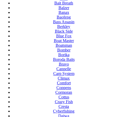
Bait Breath
Balzer
Banax
Baofeng
Bass Assasin
Berkley
Black Side
Blue Fox
Boat Master
Boatsman
Bomber
Borika
Boroda Baits
Bravo
Cannelle
Carp System
Climax
Comfort
Coppens
Cormoran
Cottus
Crazy Fish
Cresta
Cyberfishing
Daiwa