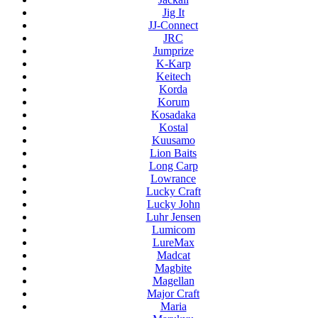
Jig It
JJ-Connect
JRC
Jumprize
K-Karp
Keitech
Korda
Korum
Kosadaka
Kostal
Kuusamo
Lion Baits
Long Carp
Lowrance
Lucky Craft
Lucky John
Luhr Jensen
Lumicom
LureMax
Madcat
Magbite
Magellan
Major Craft
Maria