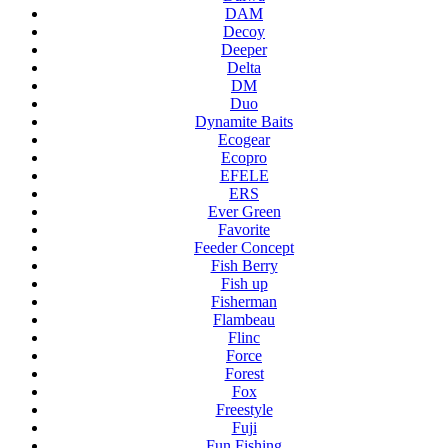
DAM
Decoy
Deeper
Delta
DM
Duo
Dynamite Baits
Ecogear
Ecopro
EFELE
ERS
Ever Green
Favorite
Feeder Concept
Fish Berry
Fish up
Fisherman
Flambeau
Flinc
Force
Forest
Fox
Freestyle
Fuji
Fun Fishing