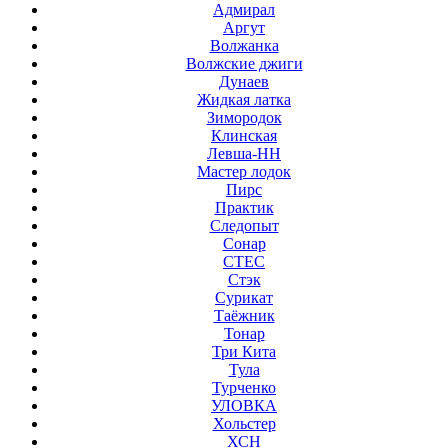
Адмирал
Аргут
Волжанка
Волжские джиги
Дунаев
Жидкая латка
Зимородок
Клинская
Левша-НН
Мастер лодок
Пирс
Практик
Следопыт
Сонар
СТЕС
Стэк
Сурикат
Таёжник
Тонар
Три Кита
Тула
Турченко
УЛОВКА
Хольстер
ХСН