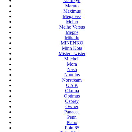
Marukyu
Maruto
Maximus
Megabass
Meiho
Meiho Versus
Mepps
Mikado
MINENKO
Minn Kota
Mister Twister
Mitchell
Mora
Nash
Nautilus
Norstream
O.S.P.
Okuma
Optimus
Osprey
Owner
Panacea
Penn
Plano
Point65