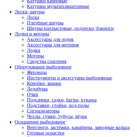
Катушки карповые
Катушки мультипликаторные
Лески, шнуры
Леска
Плетёные шнуры
Шнуры нахлыстовые, подлески, бэкинги
Лодки и моторы
Аксессуары для лодок
Аксессуары для моторов
Лодки
Моторы
Средства спасения
Оборудование рыболовное
Жерлицы
Инструменты и аксессуары рыболовные
Коробки, ящики
Ледобуры
Очки
Подсачеки, садки, багры, куканы
Подставки, стойки, род-поды
Сигнализаторы
Чехлы, сумки, тубусы, вёдра
Оснащение рыболовное
Вертлюги, застёжки, карабины, заводные кольца
Готовые оснастки