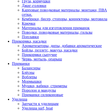
Груза, кормушки
Джиг-головки
Карповые поводковые материалы, монтажи, ПВА
сетки.
Кембрики, бисер, стопоры, коннекторы, мотовила
Крючки
Материалы для изготовления приманок
Поводки, поводковые материалы, гильзы
Поплавки
Прикормка, насадки
Ароматизаторы, дипы, добавки ароматические
Бойлы, пеллетс, макуха, насадки
Прикормки сыпучие
Червь, мотыль, опарыш
Приманки
Балансиры
Блёсны
Воблеры
Мормышки
Мушки, вабики, стримеры
Поролон и мандулы
Приманки силиконовые
Удилища
Запчасти к удилищам
Удилища surf, boat