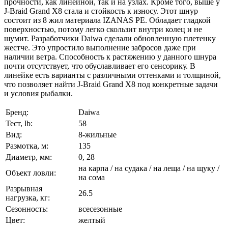
прочности, как линейной, так и на узлах. Кроме того, выше у
J-Braid Grand X8 стала и стойкость к износу. Этот шнур
состоит из 8 жил материала IZANAS PE. Обладает гладкой
поверхностью, потому легко скользит внутри колец и не
шумит. Разработчики Daiwa сделали обновленную плетенку
жестче. Это упростило выполнение забросов даже при
наличии ветра. Способность к растяжению у данного шнура
почти отсутствует, что обуславливает его сенсорику. В
линейке есть варианты с различными оттенками и толщиной,
что позволяет найти J-Braid Grand X8 под конкретные задачи
и условия рыбалки.
Бренд:
Daiwa
Тест, lb:
58
Вид:
8-жильные
Размотка, м:
135
Диаметр, мм:
0, 28
на карпа / на судака / на леща / на щуку /
Объект ловли:
на сома
Разрывная
26.5
нагрузка, кг:
Сезонность:
всесезонные
Цвет:
желтый