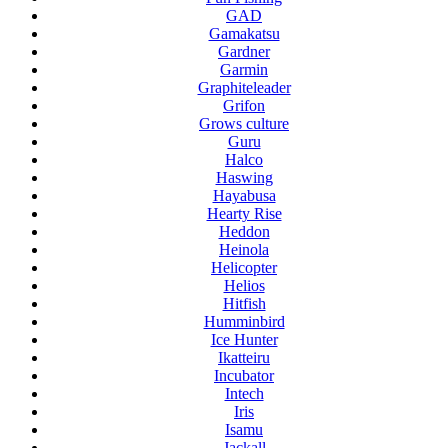
GAD
Gamakatsu
Gardner
Garmin
Graphiteleader
Grifon
Grows culture
Guru
Halco
Haswing
Hayabusa
Hearty Rise
Heddon
Heinola
Helicopter
Helios
Hitfish
Humminbird
Ice Hunter
Ikatteiru
Incubator
Intech
Iris
Isamu
Jackall