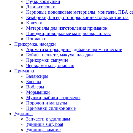
Груза, кормушки
Джиг-головки
Карповые поводковые материалы, монтажи, ПВА се
Кембрики, бисер, стопоры, коннекторы, мотовила
Крючки
Материалы для изготовления приманок
Поводки, поводковые материалы, гильзы
Поплавки
Прикормка, насадки
Ароматизаторы, дипы, добавки ароматические
Бойлы, пеллетс, макуха, насадки
Прикормки сыпучие
Червь, мотыль, опарыш
Приманки
Балансиры
Блёсны
Воблеры
Мормышки
Мушки, вабики, стримеры
Поролон и мандулы
Приманки силиконовые
Удилища
Запчасти к удилищам
Удилища surf, boat
Удилища зимние