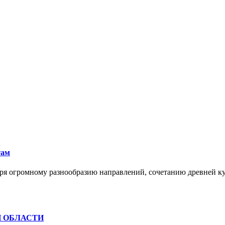
там
ря огромному разнообразию направлений, сочетанию древней к
Й ОБЛАСТИ