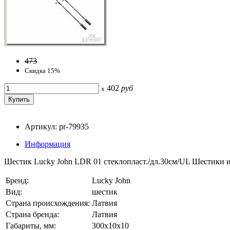
473
Скидка 15%
402
руб
x
Артикул: pr-79935
Информация
Шестик Lucky John LDR 01 стеклопласт./дл.30см/UL Шестики 
Бренд:
Lucky John
Вид:
шестик
Страна происхождения:
Латвия
Страна бренда:
Латвия
Габариты, мм:
300x10x10