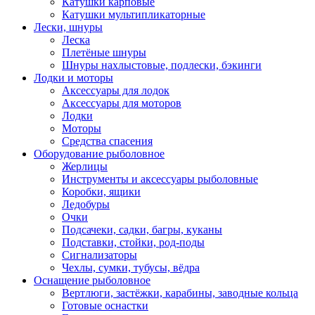
Катушки карповые
Катушки мультипликаторные
Лески, шнуры
Леска
Плетёные шнуры
Шнуры нахлыстовые, подлески, бэкинги
Лодки и моторы
Аксессуары для лодок
Аксессуары для моторов
Лодки
Моторы
Средства спасения
Оборудование рыболовное
Жерлицы
Инструменты и аксессуары рыболовные
Коробки, ящики
Ледобуры
Очки
Подсачеки, садки, багры, куканы
Подставки, стойки, род-поды
Сигнализаторы
Чехлы, сумки, тубусы, вёдра
Оснащение рыболовное
Вертлюги, застёжки, карабины, заводные кольца
Готовые оснастки