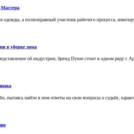
 Мастера
для одежды, а полноправный участник рабочего процесса, имит
ия в уборке дома
редставление об индустрии, бренд Dyson стоит в одном ряду с Ap
диака
о, пытаясь найти в нем ответы на свои вопросы о судьбе, харак
нию