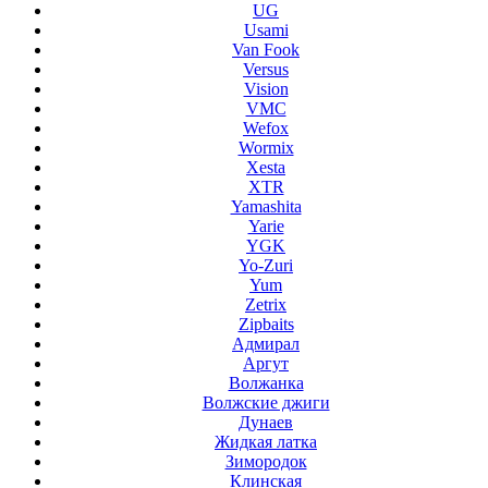
UG
Usami
Van Fook
Versus
Vision
VMC
Wefox
Wormix
Xesta
XTR
Yamashita
Yarie
YGK
Yo-Zuri
Yum
Zetrix
Zipbaits
Адмирал
Аргут
Волжанка
Волжские джиги
Дунаев
Жидкая латка
Зимородок
Клинская