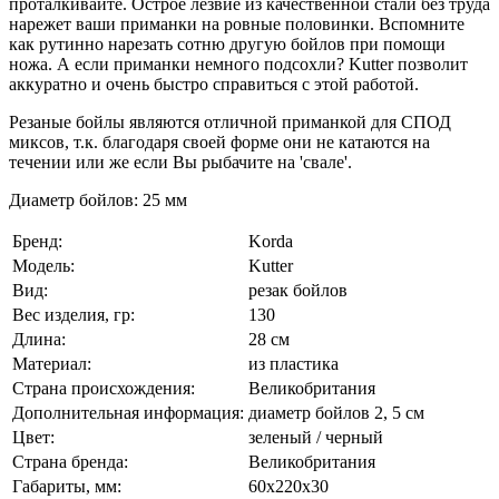
проталкивайте. Острое лезвие из качественной стали без труда
нарежет ваши приманки на ровные половинки. Вспомните
как рутинно нарезать сотню другую бойлов при помощи
ножа. А если приманки немного подсохли? Kutter позволит
аккуратно и очень быстро справиться с этой работой.
Резаные бойлы являются отличной приманкой для СПОД
миксов, т.к. благодаря своей форме они не катаются на
течении или же если Вы рыбачите на 'свале'.
Диаметр бойлов: 25 мм
Бренд:
Korda
Модель:
Kutter
Вид:
резак бойлов
Вес изделия, гр:
130
Длина:
28 см
Материал:
из пластика
Страна происхождения:
Великобритания
Дополнительная информация:
диаметр бойлов 2, 5 см
Цвет:
зеленый / черный
Страна бренда:
Великобритания
Габариты, мм:
60x220x30