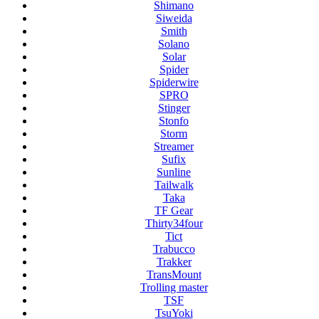
Shimano
Siweida
Smith
Solano
Solar
Spider
Spiderwire
SPRO
Stinger
Stonfo
Storm
Streamer
Sufix
Sunline
Tailwalk
Taka
TF Gear
Thirty34four
Tict
Trabucco
Trakker
TransMount
Trolling master
TSF
TsuYoki