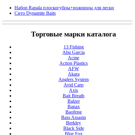
Набор Rapala плоскогубцы+ножницы для лески
Сито Dynamite Baits
Торговые марки каталога
13 Fishing
Abu Garcia
Acme
Action Plastics
AFW
Akara
Anglers System
Avid Carp
Axis
Bait Breath
Balzer
Banax
Baofeng
Bass Assasin
Berkley
Black Side
Blue Fox