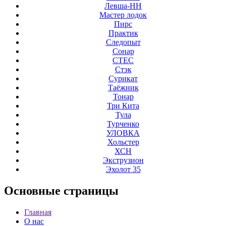
Левша-НН
Мастер лодок
Пирс
Практик
Следопыт
Сонар
СТЕС
Стэк
Сурикат
Таёжник
Тонар
Три Кита
Тула
Турченко
УЛОВКА
Хольстер
ХСН
Экструзион
Эхолот 35
Основные
страницы
Главная
О нас