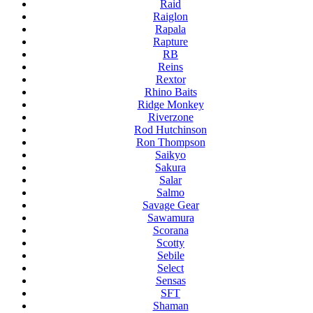
Raid
Raiglon
Rapala
Rapture
RB
Reins
Rextor
Rhino Baits
Ridge Monkey
Riverzone
Rod Hutchinson
Ron Thompson
Saikyo
Sakura
Salar
Salmo
Savage Gear
Sawamura
Scorana
Scotty
Sebile
Select
Sensas
SFT
Shaman