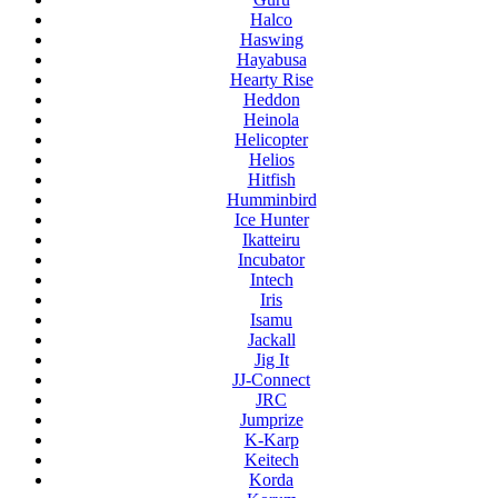
Halco
Haswing
Hayabusa
Hearty Rise
Heddon
Heinola
Helicopter
Helios
Hitfish
Humminbird
Ice Hunter
Ikatteiru
Incubator
Intech
Iris
Isamu
Jackall
Jig It
JJ-Connect
JRC
Jumprize
K-Karp
Keitech
Korda