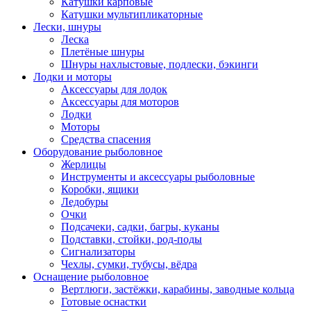
Катушки карповые
Катушки мультипликаторные
Лески, шнуры
Леска
Плетёные шнуры
Шнуры нахлыстовые, подлески, бэкинги
Лодки и моторы
Аксессуары для лодок
Аксессуары для моторов
Лодки
Моторы
Средства спасения
Оборудование рыболовное
Жерлицы
Инструменты и аксессуары рыболовные
Коробки, ящики
Ледобуры
Очки
Подсачеки, садки, багры, куканы
Подставки, стойки, род-поды
Сигнализаторы
Чехлы, сумки, тубусы, вёдра
Оснащение рыболовное
Вертлюги, застёжки, карабины, заводные кольца
Готовые оснастки