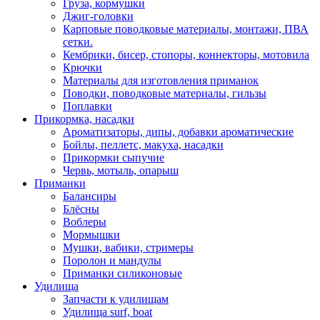
Груза, кормушки
Джиг-головки
Карповые поводковые материалы, монтажи, ПВА
сетки.
Кембрики, бисер, стопоры, коннекторы, мотовила
Крючки
Материалы для изготовления приманок
Поводки, поводковые материалы, гильзы
Поплавки
Прикормка, насадки
Ароматизаторы, дипы, добавки ароматические
Бойлы, пеллетс, макуха, насадки
Прикормки сыпучие
Червь, мотыль, опарыш
Приманки
Балансиры
Блёсны
Воблеры
Мормышки
Мушки, вабики, стримеры
Поролон и мандулы
Приманки силиконовые
Удилища
Запчасти к удилищам
Удилища surf, boat