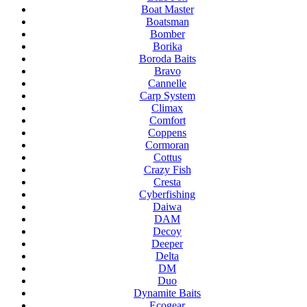
Boat Master
Boatsman
Bomber
Borika
Boroda Baits
Bravo
Cannelle
Carp System
Climax
Comfort
Coppens
Cormoran
Cottus
Crazy Fish
Cresta
Cyberfishing
Daiwa
DAM
Decoy
Deeper
Delta
DM
Duo
Dynamite Baits
Ecogear