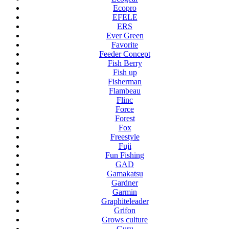
Ecopro
EFELE
ERS
Ever Green
Favorite
Feeder Concept
Fish Berry
Fish up
Fisherman
Flambeau
Flinc
Force
Forest
Fox
Freestyle
Fuji
Fun Fishing
GAD
Gamakatsu
Gardner
Garmin
Graphiteleader
Grifon
Grows culture
Guru