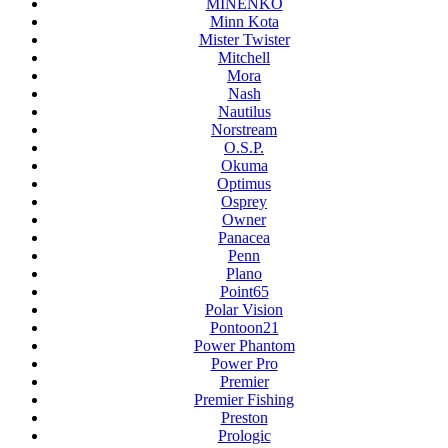
MINENKO
Minn Kota
Mister Twister
Mitchell
Mora
Nash
Nautilus
Norstream
O.S.P.
Okuma
Optimus
Osprey
Owner
Panacea
Penn
Plano
Point65
Polar Vision
Pontoon21
Power Phantom
Power Pro
Premier
Premier Fishing
Preston
Prologic