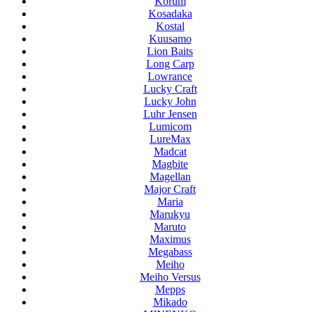
Korum
Kosadaka
Kostal
Kuusamo
Lion Baits
Long Carp
Lowrance
Lucky Craft
Lucky John
Luhr Jensen
Lumicom
LureMax
Madcat
Magbite
Magellan
Major Craft
Maria
Marukyu
Maruto
Maximus
Megabass
Meiho
Meiho Versus
Mepps
Mikado