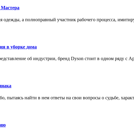
 Мастера
для одежды, а полноправный участник рабочего процесса, имит
ия в уборке дома
редставление об индустрии, бренд Dyson стоит в одном ряду с Ap
диака
о, пытаясь найти в нем ответы на свои вопросы о судьбе, харак
нию