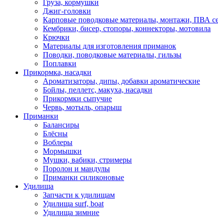
Груза, кормушки
Джиг-головки
Карповые поводковые материалы, монтажи, ПВА се
Кембрики, бисер, стопоры, коннекторы, мотовила
Крючки
Материалы для изготовления приманок
Поводки, поводковые материалы, гильзы
Поплавки
Прикормка, насадки
Ароматизаторы, дипы, добавки ароматические
Бойлы, пеллетс, макуха, насадки
Прикормки сыпучие
Червь, мотыль, опарыш
Приманки
Балансиры
Блёсны
Воблеры
Мормышки
Мушки, вабики, стримеры
Поролон и мандулы
Приманки силиконовые
Удилища
Запчасти к удилищам
Удилища surf, boat
Удилища зимние