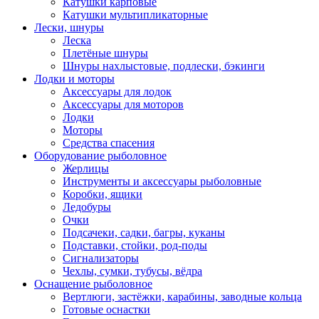
Катушки карповые
Катушки мультипликаторные
Лески, шнуры
Леска
Плетёные шнуры
Шнуры нахлыстовые, подлески, бэкинги
Лодки и моторы
Аксессуары для лодок
Аксессуары для моторов
Лодки
Моторы
Средства спасения
Оборудование рыболовное
Жерлицы
Инструменты и аксессуары рыболовные
Коробки, ящики
Ледобуры
Очки
Подсачеки, садки, багры, куканы
Подставки, стойки, род-поды
Сигнализаторы
Чехлы, сумки, тубусы, вёдра
Оснащение рыболовное
Вертлюги, застёжки, карабины, заводные кольца
Готовые оснастки