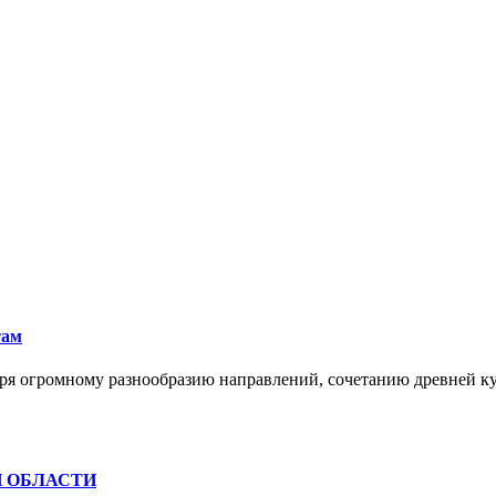
там
ря огромному разнообразию направлений, сочетанию древней к
Й ОБЛАСТИ