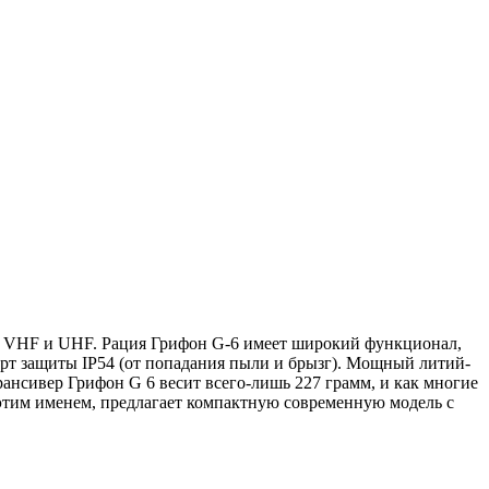
т: VHF и UHF. Рация Грифон G-6 имеет широкий функционал,
рт защиты IP54 (от попадания пыли и брызг). Мощный литий-
рансивер Грифон G 6 весит всего-лишь 227 грамм, и как многие
тим именем, предлагает компактную современную модель с