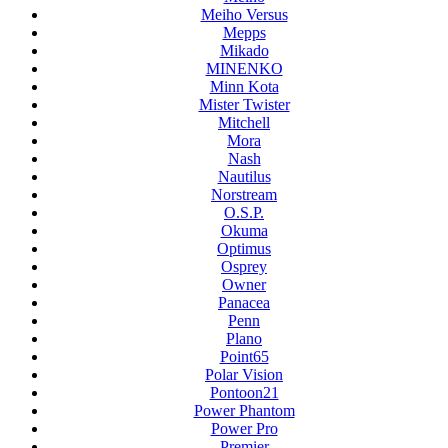
Meiho Versus
Mepps
Mikado
MINENKO
Minn Kota
Mister Twister
Mitchell
Mora
Nash
Nautilus
Norstream
O.S.P.
Okuma
Optimus
Osprey
Owner
Panacea
Penn
Plano
Point65
Polar Vision
Pontoon21
Power Phantom
Power Pro
Premier