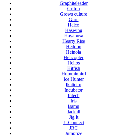
Graphiteleader
Grifon
Grows culture
Guru
Halco
Haswing
Hayabusa
Hearty Rise
Heddon
Heinola
Helicopter
Helios
Hitfish
Humminbird
Ice Hunter
Ikatteiru
Incubator
Intech
Iris
Isamu
Jackall
Jig It
JJ-Connect
JRC
Jumprize