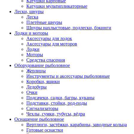
Катушки карповые
Катушки мультипликаторные
Лески, шнуры
Леска
Плетёные шнуры
Шнуры нахлыстовые, подлески, бэкинги
Лодки и моторы
Аксессуары для лодок
Аксессуары для моторов
Лодки
Моторы
Средства спасения
Оборудование рыболовное
Жерлицы
Инструменты и аксессуары рыболовные
Коробки, ящики
Ледобуры
Очки
Подсачеки, садки, багры, куканы
Подставки, стойки, род-поды
Сигнализаторы
Чехлы, сумки, тубусы, вёдра
Оснащение рыболовное
Вертлюги, застёжки, карабины, заводные кольца
Готовые оснастки