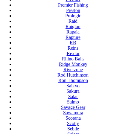
Premier Fishing
Preston
Prologic
Raid
Raiglon
Rapala
Rapture
RB
Reins
Rextor
Rhino Baits
Ridge Monkey
Riverzone
Rod Hutchinson
Ron Thompson
Saikyo
Sakura
Salar
Salmo
Savage Gear
Sawamura
Scorana
Scotty
Sebile