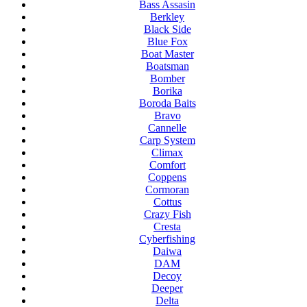
Bass Assasin
Berkley
Black Side
Blue Fox
Boat Master
Boatsman
Bomber
Borika
Boroda Baits
Bravo
Cannelle
Carp System
Climax
Comfort
Coppens
Cormoran
Cottus
Crazy Fish
Cresta
Cyberfishing
Daiwa
DAM
Decoy
Deeper
Delta