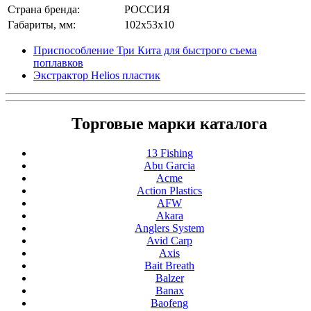
Страна бренда:
РОССИЯ
Габариты, мм:
102x53x10
Приспособление Три Кита для быстрого съема
поплавков
Экстрактор Helios пластик
Торговые марки каталога
13 Fishing
Abu Garcia
Acme
Action Plastics
AFW
Akara
Anglers System
Avid Carp
Axis
Bait Breath
Balzer
Banax
Baofeng