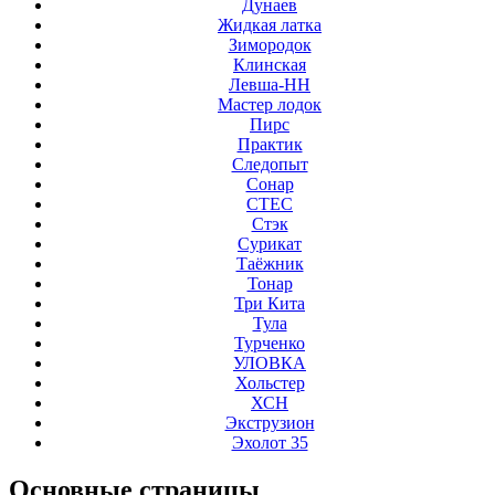
Дунаев
Жидкая латка
Зимородок
Клинская
Левша-НН
Мастер лодок
Пирс
Практик
Следопыт
Сонар
СТЕС
Стэк
Сурикат
Таёжник
Тонар
Три Кита
Тула
Турченко
УЛОВКА
Хольстер
ХСН
Экструзион
Эхолот 35
Основные
страницы