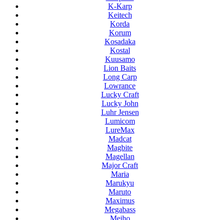
K-Karp
Keitech
Korda
Korum
Kosadaka
Kostal
Kuusamo
Lion Baits
Long Carp
Lowrance
Lucky Craft
Lucky John
Luhr Jensen
Lumicom
LureMax
Madcat
Magbite
Magellan
Major Craft
Maria
Marukyu
Maruto
Maximus
Megabass
Meiho