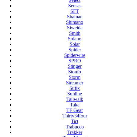
Select
Sensas
SFT
Shaman
Shimano
Siweida
Smith
Solano
Solar
Spider
Spiderwire
SPRO
Stinger
Stonfo
Storm
Streamer
Sufix
Sunline
Tailwalk
Taka
TF Gear
Thirty34four
Tict
Trabucco
Trakker