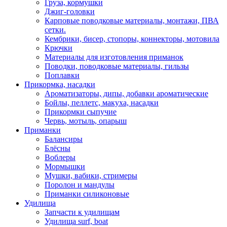
Груза, кормушки
Джиг-головки
Карповые поводковые материалы, монтажи, ПВА
сетки.
Кембрики, бисер, стопоры, коннекторы, мотовила
Крючки
Материалы для изготовления приманок
Поводки, поводковые материалы, гильзы
Поплавки
Прикормка, насадки
Ароматизаторы, дипы, добавки ароматические
Бойлы, пеллетс, макуха, насадки
Прикормки сыпучие
Червь, мотыль, опарыш
Приманки
Балансиры
Блёсны
Воблеры
Мормышки
Мушки, вабики, стримеры
Поролон и мандулы
Приманки силиконовые
Удилища
Запчасти к удилищам
Удилища surf, boat