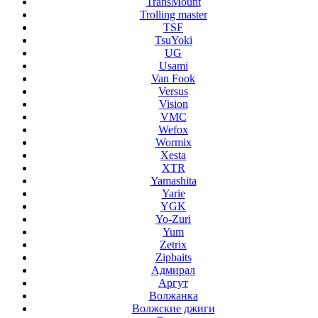
TransMount
Trolling master
TSF
TsuYoki
UG
Usami
Van Fook
Versus
Vision
VMC
Wefox
Wormix
Xesta
XTR
Yamashita
Yarie
YGK
Yo-Zuri
Yum
Zetrix
Zipbaits
Адмирал
Аргут
Волжанка
Волжские джиги