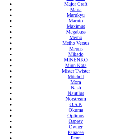
Major Craft
Maria
Marukyu
Maruto
Maximus
Megabass
Meiho
Meiho Versus
Mepps
Mikado
MINENKO
Minn Kota
Mister Twister
Mitchell
Mora
Nash
Nautilus
Norstream
O.S.P.
Okuma
Optimus
Osprey
Owner
Panacea
Penn