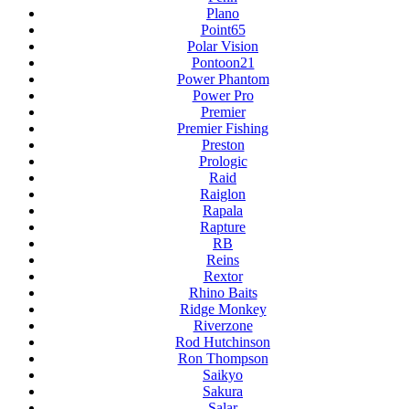
Plano
Point65
Polar Vision
Pontoon21
Power Phantom
Power Pro
Premier
Premier Fishing
Preston
Prologic
Raid
Raiglon
Rapala
Rapture
RB
Reins
Rextor
Rhino Baits
Ridge Monkey
Riverzone
Rod Hutchinson
Ron Thompson
Saikyo
Sakura
Salar