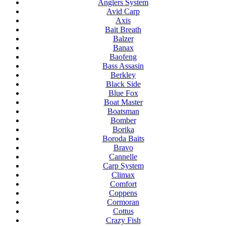
Anglers System
Avid Carp
Axis
Bait Breath
Balzer
Banax
Baofeng
Bass Assasin
Berkley
Black Side
Blue Fox
Boat Master
Boatsman
Bomber
Borika
Boroda Baits
Bravo
Cannelle
Carp System
Climax
Comfort
Coppens
Cormoran
Cottus
Crazy Fish