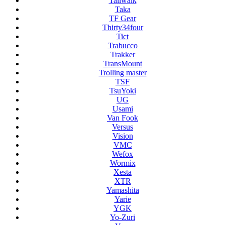
Tailwalk
Taka
TF Gear
Thirty34four
Tict
Trabucco
Trakker
TransMount
Trolling master
TSF
TsuYoki
UG
Usami
Van Fook
Versus
Vision
VMC
Wefox
Wormix
Xesta
XTR
Yamashita
Yarie
YGK
Yo-Zuri