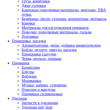
Груза, кормушки
Джиг-головки
Карповые поводковые материалы, монтажи, ПВА
сетки.
Кембрики, бисер, стопоры, коннекторы, мотовила
Крючки
Материалы для изготовления приманок
Поводки, поводковые материалы, гильзы
Поплавки
Прикормка, насадки
Ароматизаторы, дипы, добавки ароматические
Бойлы, пеллетс, макуха, насадки
Прикормки сыпучие
Червь, мотыль, опарыш
Приманки
Балансиры
Блёсны
Воблеры
Мормышки
Мушки, вабики, стримеры
Поролон и мандулы
Приманки силиконовые
Удилища
Запчасти к удилищам
Удилища surf, boat