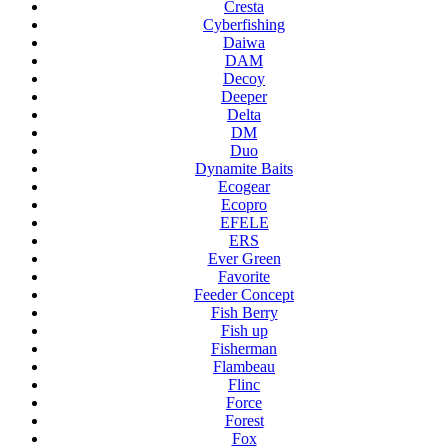
Cresta
Cyberfishing
Daiwa
DAM
Decoy
Deeper
Delta
DM
Duo
Dynamite Baits
Ecogear
Ecopro
EFELE
ERS
Ever Green
Favorite
Feeder Concept
Fish Berry
Fish up
Fisherman
Flambeau
Flinc
Force
Forest
Fox