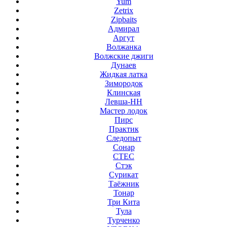
Yum
Zetrix
Zipbaits
Адмирал
Аргут
Волжанка
Волжские джиги
Дунаев
Жидкая латка
Зимородок
Клинская
Левша-НН
Мастер лодок
Пирс
Практик
Следопыт
Сонар
СТЕС
Стэк
Сурикат
Таёжник
Тонар
Три Кита
Тула
Турченко