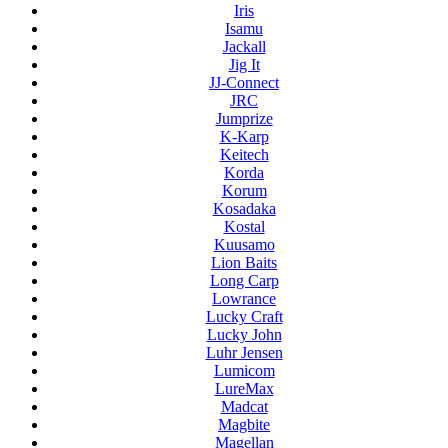
Iris
Isamu
Jackall
Jig It
JJ-Connect
JRC
Jumprize
K-Karp
Keitech
Korda
Korum
Kosadaka
Kostal
Kuusamo
Lion Baits
Long Carp
Lowrance
Lucky Craft
Lucky John
Luhr Jensen
Lumicom
LureMax
Madcat
Magbite
Magellan