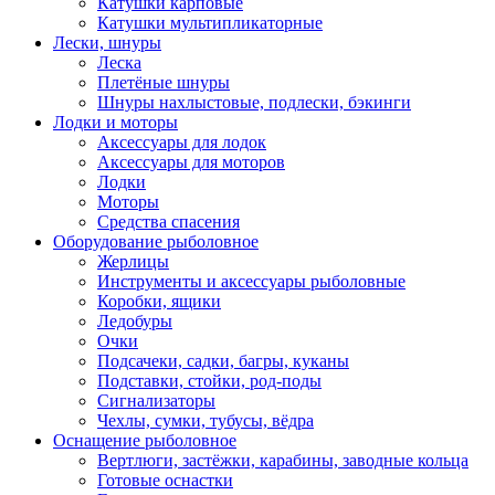
Катушки карповые
Катушки мультипликаторные
Лески, шнуры
Леска
Плетёные шнуры
Шнуры нахлыстовые, подлески, бэкинги
Лодки и моторы
Аксессуары для лодок
Аксессуары для моторов
Лодки
Моторы
Средства спасения
Оборудование рыболовное
Жерлицы
Инструменты и аксессуары рыболовные
Коробки, ящики
Ледобуры
Очки
Подсачеки, садки, багры, куканы
Подставки, стойки, род-поды
Сигнализаторы
Чехлы, сумки, тубусы, вёдра
Оснащение рыболовное
Вертлюги, застёжки, карабины, заводные кольца
Готовые оснастки