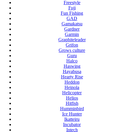
Freestyle
Fuji
Fun Fishing
GAD
Gamakatsu
Gardner
Garmin
Graphiteleader
Grifon
Grows culture
Guru
Halco
Haswing
Hayabusa
Hearty Rise
Heddon
Heinola
Helicopter
Helios
Hitfish
Humminbird
Ice Hunter
Ikatteiru
Incubator
Intech