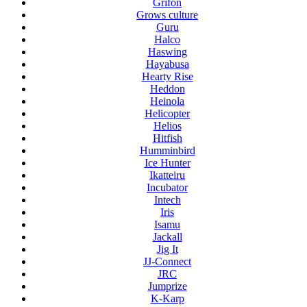
Grifon
Grows culture
Guru
Halco
Haswing
Hayabusa
Hearty Rise
Heddon
Heinola
Helicopter
Helios
Hitfish
Humminbird
Ice Hunter
Ikatteiru
Incubator
Intech
Iris
Isamu
Jackall
Jig It
JJ-Connect
JRC
Jumprize
K-Karp