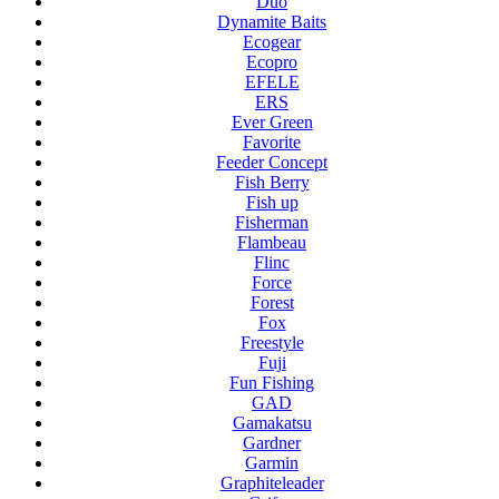
Duo
Dynamite Baits
Ecogear
Ecopro
EFELE
ERS
Ever Green
Favorite
Feeder Concept
Fish Berry
Fish up
Fisherman
Flambeau
Flinc
Force
Forest
Fox
Freestyle
Fuji
Fun Fishing
GAD
Gamakatsu
Gardner
Garmin
Graphiteleader