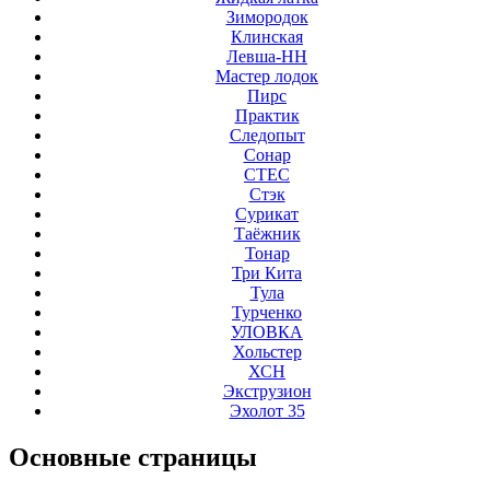
Зимородок
Клинская
Левша-НН
Мастер лодок
Пирс
Практик
Следопыт
Сонар
СТЕС
Стэк
Сурикат
Таёжник
Тонар
Три Кита
Тула
Турченко
УЛОВКА
Хольстер
ХСН
Экструзион
Эхолот 35
Основные
страницы