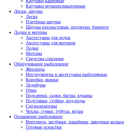
Катушки карповые
Катушки мультипликаторные
Лески, шнуры
Леска
Плетёные шнуры
Шнуры нахлыстовые, подлески, бэкинги
Лодки и моторы
Аксессуары для лодок
Аксессуары для моторов
Лодки
Моторы
Средства спасения
Оборудование рыболовное
Жерлицы
Инструменты и аксессуары рыболовные
Коробки, ящики
Ледобуры
Очки
Подсачеки, садки, багры, куканы
Подставки, стойки, род-поды
Сигнализаторы
Чехлы, сумки, тубусы, вёдра
Оснащение рыболовное
Вертлюги, застёжки, карабины, заводные кольца
Готовые оснастки