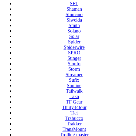
SFT
Shaman
Shimano
Siweida
Smith
Solano
Solar
Spider
Spiderwire
SPRO
Stinger
Stonfo
Storm
Streamer
Sufix
Sunline
Tailwalk
Taka
TF Gear
Thirty34four
Tict
Trabucco
Trakker
TransMount
Trolling master