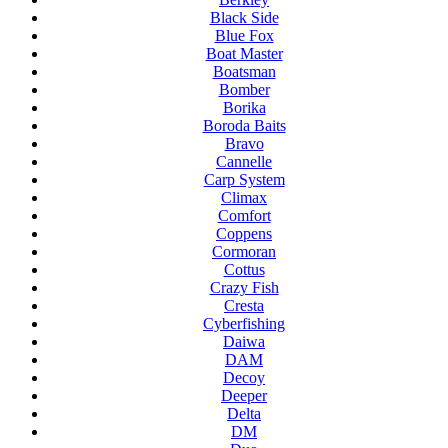
Black Side
Blue Fox
Boat Master
Boatsman
Bomber
Borika
Boroda Baits
Bravo
Cannelle
Carp System
Climax
Comfort
Coppens
Cormoran
Cottus
Crazy Fish
Cresta
Cyberfishing
Daiwa
DAM
Decoy
Deeper
Delta
DM