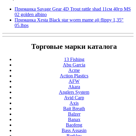
Приманка Savage Gear 4D Trout rattle shad 11см 40гр MS
02 golden albino
Приманка Xesta Black star worm mame aji flippy 1,35"
05.lbps
Торговые марки каталога
13 Fishing
Abu Garcia
Acme
Action Plastics
AFW
Akara
Anglers System
Avid Carp
Axis
Bait Breath
Balzer
Banax
Baofeng
Bass Assasin
Berkley