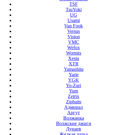
TSF
TsuYoki
UG
Usami
Van Fook
Versus
Vision
VMC
Wefox
Wormix
Xesta
XTR
Yamashita
Yarie
YGK
Yo-Zuri
Yum
Zetrix
Zipbaits
Адмирал
Аргут
Волжанка
Волжские джиги
Дунаев
Жидкая латка