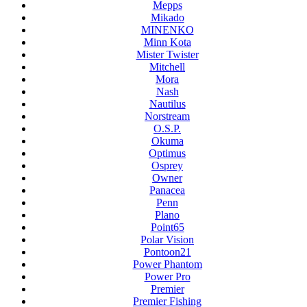
Mepps
Mikado
MINENKO
Minn Kota
Mister Twister
Mitchell
Mora
Nash
Nautilus
Norstream
O.S.P.
Okuma
Optimus
Osprey
Owner
Panacea
Penn
Plano
Point65
Polar Vision
Pontoon21
Power Phantom
Power Pro
Premier
Premier Fishing