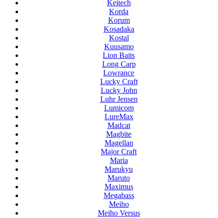
Keitech
Korda
Korum
Kosadaka
Kostal
Kuusamo
Lion Baits
Long Carp
Lowrance
Lucky Craft
Lucky John
Luhr Jensen
Lumicom
LureMax
Madcat
Magbite
Magellan
Major Craft
Maria
Marukyu
Maruto
Maximus
Megabass
Meiho
Meiho Versus