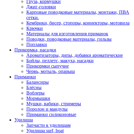
Груза, кормушки
Джиг-головки
Карповые поводковые материалы, монтажи, ПВА
сетки.
Кембрики, бисер, стопоры, коннекторы, мотовила
Крючки
Материалы для изготовления приманок
Поводки, поводковые материалы, гильзы
Поплавки
Прикормка, насадки
Ароматизаторы, дипы, добавки ароматические
Бойлы, пеллетс, макуха, насадки
Прикормки сыпучие
Червь, мотыль, опарыш
Приманки
Балансиры
Блёсны
Воблеры
Мормышки
Мушки, вабики, стримеры
Поролон и мандулы
Приманки силиконовые
Удилища
Запчасти к удилищам
Удилища surf, boat