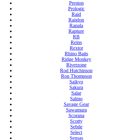
Preston
Prologic
Raid
Raiglon
Rapala
Rapture
RB
Reins
Rextor
Rhino Baits
Ridge Monkey
Riverzone
Rod Hutchinson
Ron Thompson
Saikyo
Sakura
Salar
Salmo
Savage Gear
Sawamura
Scorana
Scotty
Sebile
Select
Sensas