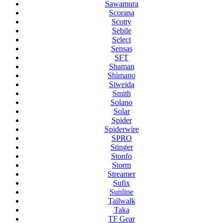
Sawamura
Scorana
Scotty
Sebile
Select
Sensas
SFT
Shaman
Shimano
Siweida
Smith
Solano
Solar
Spider
Spiderwire
SPRO
Stinger
Stonfo
Storm
Streamer
Sufix
Sunline
Tailwalk
Taka
TF Gear