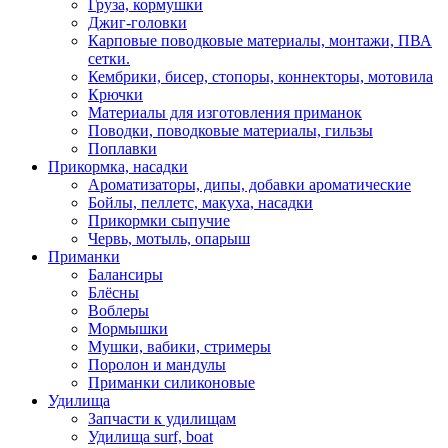
Груза, кормушки
Джиг-головки
Карповые поводковые материалы, монтажи, ПВА
сетки.
Кембрики, бисер, стопоры, коннекторы, мотовила
Крючки
Материалы для изготовления приманок
Поводки, поводковые материалы, гильзы
Поплавки
Прикормка, насадки
Ароматизаторы, дипы, добавки ароматические
Бойлы, пеллетс, макуха, насадки
Прикормки сыпучие
Червь, мотыль, опарыш
Приманки
Балансиры
Блёсны
Воблеры
Мормышки
Мушки, вабики, стримеры
Поролон и мандулы
Приманки силиконовые
Удилища
Запчасти к удилищам
Удилища surf, boat