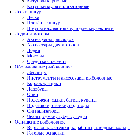
Катушки карповые
Катушки мультипликаторные
Лески, шнуры
Леска
Плетёные шнуры
Шнуры нахлыстовые, подлески, бэкинги
Лодки и моторы
Аксессуары для лодок
Аксессуары для моторов
Лодки
Моторы
Средства спасения
Оборудование рыболовное
Жерлицы
Инструменты и аксессуары рыболовные
Коробки, ящики
Ледобуры
Очки
Подсачеки, садки, багры, куканы
Подставки, стойки, род-поды
Сигнализаторы
Чехлы, сумки, тубусы, вёдра
Оснащение рыболовное
Вертлюги, застёжки, карабины, заводные кольца
Готовые оснастки