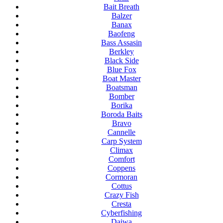
Bait Breath
Balzer
Banax
Baofeng
Bass Assasin
Berkley
Black Side
Blue Fox
Boat Master
Boatsman
Bomber
Borika
Boroda Baits
Bravo
Cannelle
Carp System
Climax
Comfort
Coppens
Cormoran
Cottus
Crazy Fish
Cresta
Cyberfishing
Daiwa