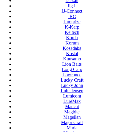
Jackall
Jig It
JJ-Connect
JRC
Jumprize
K-Karp
Keitech
Korda
Korum
Kosadaka
Kostal
Kuusamo
Lion Baits
Long Carp
Lowrance
Lucky Craft
Lucky John
Luhr Jensen
Lumicom
LureMax
Madcat
Magbite
Magellan
Major Craft
Maria