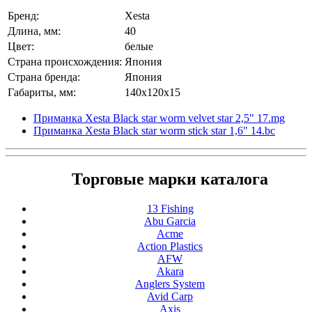
Бренд:
Xesta
Длина, мм:
40
Цвет:
белые
Страна происхождения:
Япония
Страна бренда:
Япония
Габариты, мм:
140x120x15
Приманка Xesta Black star worm velvet star 2,5" 17.mg
Приманка Xesta Black star worm stick star 1,6" 14.bc
Торговые марки каталога
13 Fishing
Abu Garcia
Acme
Action Plastics
AFW
Akara
Anglers System
Avid Carp
Axis