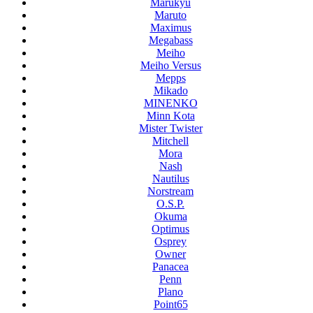
Marukyu
Maruto
Maximus
Megabass
Meiho
Meiho Versus
Mepps
Mikado
MINENKO
Minn Kota
Mister Twister
Mitchell
Mora
Nash
Nautilus
Norstream
O.S.P.
Okuma
Optimus
Osprey
Owner
Panacea
Penn
Plano
Point65