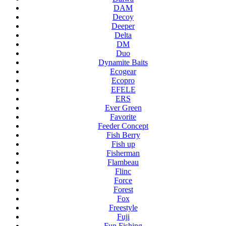
DAM
Decoy
Deeper
Delta
DM
Duo
Dynamite Baits
Ecogear
Ecopro
EFELE
ERS
Ever Green
Favorite
Feeder Concept
Fish Berry
Fish up
Fisherman
Flambeau
Flinc
Force
Forest
Fox
Freestyle
Fuji
Fun Fishing