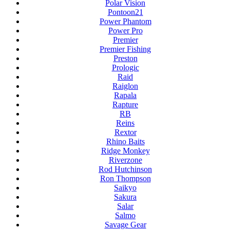
Polar Vision
Pontoon21
Power Phantom
Power Pro
Premier
Premier Fishing
Preston
Prologic
Raid
Raiglon
Rapala
Rapture
RB
Reins
Rextor
Rhino Baits
Ridge Monkey
Riverzone
Rod Hutchinson
Ron Thompson
Saikyo
Sakura
Salar
Salmo
Savage Gear