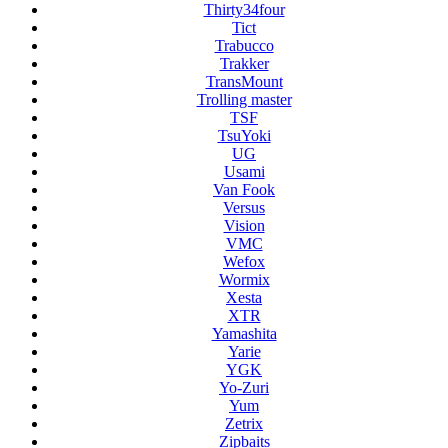
Thirty34four
Tict
Trabucco
Trakker
TransMount
Trolling master
TSF
TsuYoki
UG
Usami
Van Fook
Versus
Vision
VMC
Wefox
Wormix
Xesta
XTR
Yamashita
Yarie
YGK
Yo-Zuri
Yum
Zetrix
Zipbaits