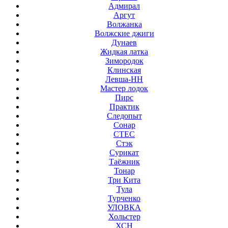
Адмирал
Аргут
Волжанка
Волжские джиги
Дунаев
Жидкая латка
Зимородок
Клинская
Левша-НН
Мастер лодок
Пирс
Практик
Следопыт
Сонар
СТЕС
Стэк
Сурикат
Таёжник
Тонар
Три Кита
Тула
Турченко
УЛОВКА
Хольстер
ХСН