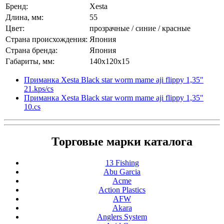
Бренд:
Xesta
Длина, мм:
55
Цвет:
прозрачные / синие / красные
Страна происхождения:
Япония
Страна бренда:
Япония
Габариты, мм:
140x120x15
Приманка Xesta Black star worm mame aji flippy 1,35"
21.kps/cs
Приманка Xesta Black star worm mame aji flippy 1,35"
10.cs
Торговые марки каталога
13 Fishing
Abu Garcia
Acme
Action Plastics
AFW
Akara
Anglers System