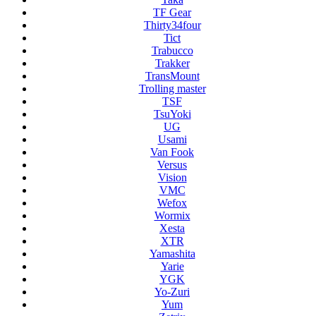
TF Gear
Thirty34four
Tict
Trabucco
Trakker
TransMount
Trolling master
TSF
TsuYoki
UG
Usami
Van Fook
Versus
Vision
VMC
Wefox
Wormix
Xesta
XTR
Yamashita
Yarie
YGK
Yo-Zuri
Yum