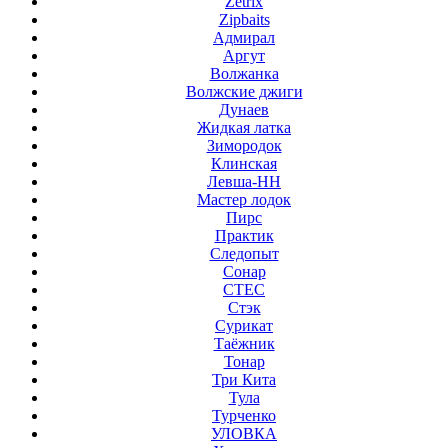
Zetrix
Zipbaits
Адмирал
Аргут
Волжанка
Волжские джиги
Дунаев
Жидкая латка
Зимородок
Клинская
Левша-НН
Мастер лодок
Пирс
Практик
Следопыт
Сонар
СТЕС
Стэк
Сурикат
Таёжник
Тонар
Три Кита
Тула
Турченко
УЛОВКА