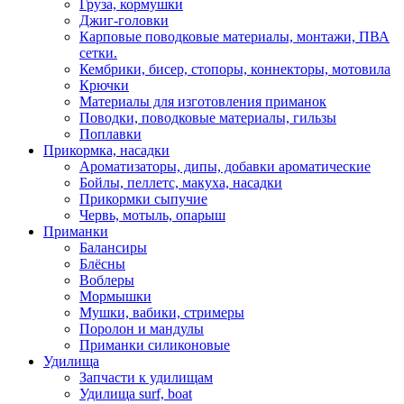
Груза, кормушки
Джиг-головки
Карповые поводковые материалы, монтажи, ПВА
сетки.
Кембрики, бисер, стопоры, коннекторы, мотовила
Крючки
Материалы для изготовления приманок
Поводки, поводковые материалы, гильзы
Поплавки
Прикормка, насадки
Ароматизаторы, дипы, добавки ароматические
Бойлы, пеллетс, макуха, насадки
Прикормки сыпучие
Червь, мотыль, опарыш
Приманки
Балансиры
Блёсны
Воблеры
Мормышки
Мушки, вабики, стримеры
Поролон и мандулы
Приманки силиконовые
Удилища
Запчасти к удилищам
Удилища surf, boat