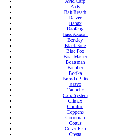
Avid Carp
Axis
Bait Breath
Balzer
Banax
Baofeng
Bass Assasin
Berkley
Black Side
Blue Fox
Boat Master
Boatsman
Bomber
Borika
Boroda Baits
Bravo
Cannelle
Carp System
Climax
Comfort
Coppens
Cormoran
Cottus
Crazy Fish
Cresta