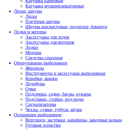
Катушки карповые
Катушки мультипликаторные
Лески, шнуры
Леска
Плетёные шнуры
Шнуры нахлыстовые, подлески, бэкинги
Лодки и моторы
Аксессуары для лодок
Аксессуары для моторов
Лодки
Моторы
Средства спасения
Оборудование рыболовное
Жерлицы
Инструменты и аксессуары рыболовные
Коробки, ящики
Ледобуры
Очки
Подсачеки, садки, багры, куканы
Подставки, стойки, род-поды
Сигнализаторы
Чехлы, сумки, тубусы, вёдра
Оснащение рыболовное
Вертлюги, застёжки, карабины, заводные кольца
Готовые оснастки