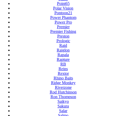
Point65
Polar Vision
Pontoon21
Power Phantom
Power Pro
Premier
Premier Fishing
Preston
Prologic
Raid
Raiglon
Rapala
Rapture
RB
Reins
Rextor
Rhino Baits
Ridge Monkey
Riverzone
Rod Hutchinson
Ron Thompson
Saikyo
Sakura
Salar
Salmo