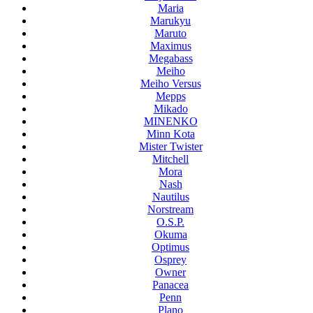
Maria
Marukyu
Maruto
Maximus
Megabass
Meiho
Meiho Versus
Mepps
Mikado
MINENKO
Minn Kota
Mister Twister
Mitchell
Mora
Nash
Nautilus
Norstream
O.S.P.
Okuma
Optimus
Osprey
Owner
Panacea
Penn
Plano