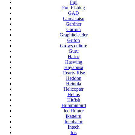
Fuji
Fun Fishing
GAD
Gamakatsu
Gardner
Garmin
Graphiteleader
Grifon
Grows culture
Guru
Halco
Haswing
Hayabusa
Hearty Rise
Heddon
Heinola
Helicopter
Helios
Hitfish
Humminbird
Ice Hunter
Ikatteiru
Incubator
Intech
Iris