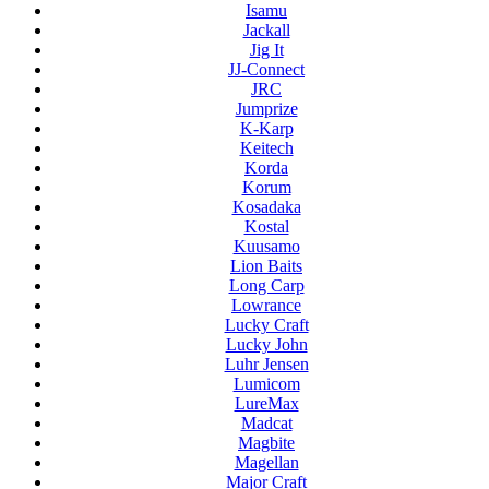
Isamu
Jackall
Jig It
JJ-Connect
JRC
Jumprize
K-Karp
Keitech
Korda
Korum
Kosadaka
Kostal
Kuusamo
Lion Baits
Long Carp
Lowrance
Lucky Craft
Lucky John
Luhr Jensen
Lumicom
LureMax
Madcat
Magbite
Magellan
Major Craft