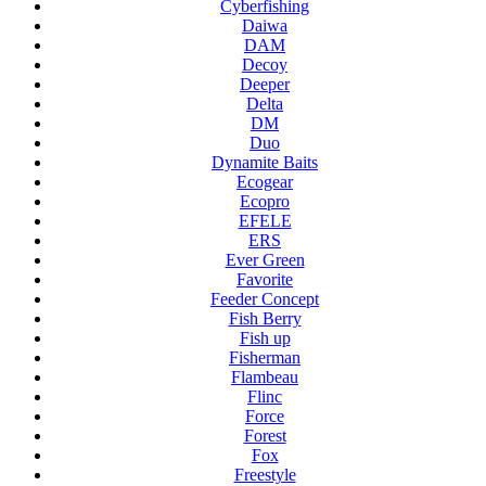
Cyberfishing
Daiwa
DAM
Decoy
Deeper
Delta
DM
Duo
Dynamite Baits
Ecogear
Ecopro
EFELE
ERS
Ever Green
Favorite
Feeder Concept
Fish Berry
Fish up
Fisherman
Flambeau
Flinc
Force
Forest
Fox
Freestyle