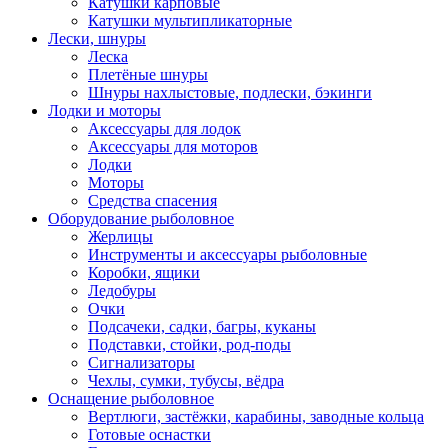
Катушки карповые
Катушки мультипликаторные
Лески, шнуры
Леска
Плетёные шнуры
Шнуры нахлыстовые, подлески, бэкинги
Лодки и моторы
Аксессуары для лодок
Аксессуары для моторов
Лодки
Моторы
Средства спасения
Оборудование рыболовное
Жерлицы
Инструменты и аксессуары рыболовные
Коробки, ящики
Ледобуры
Очки
Подсачеки, садки, багры, куканы
Подставки, стойки, род-поды
Сигнализаторы
Чехлы, сумки, тубусы, вёдра
Оснащение рыболовное
Вертлюги, застёжки, карабины, заводные кольца
Готовые оснастки