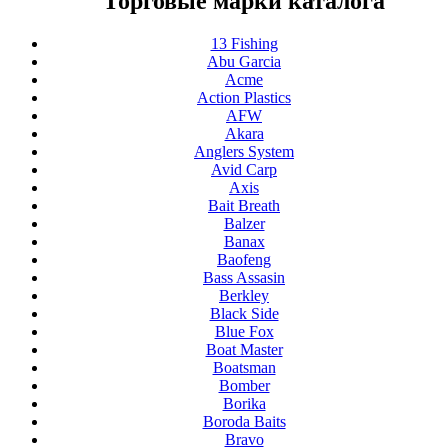
Торговые марки каталога
13 Fishing
Abu Garcia
Acme
Action Plastics
AFW
Akara
Anglers System
Avid Carp
Axis
Bait Breath
Balzer
Banax
Baofeng
Bass Assasin
Berkley
Black Side
Blue Fox
Boat Master
Boatsman
Bomber
Borika
Boroda Baits
Bravo