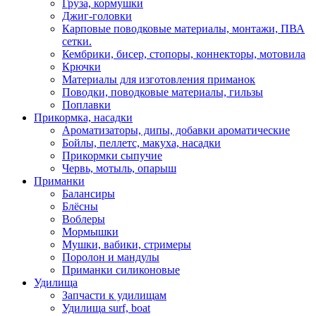
Груза, кормушки
Джиг-головки
Карповые поводковые материалы, монтажи, ПВА
сетки.
Кембрики, бисер, стопоры, коннекторы, мотовила
Крючки
Материалы для изготовления приманок
Поводки, поводковые материалы, гильзы
Поплавки
Прикормка, насадки
Ароматизаторы, дипы, добавки ароматические
Бойлы, пеллетс, макуха, насадки
Прикормки сыпучие
Червь, мотыль, опарыш
Приманки
Балансиры
Блёсны
Воблеры
Мормышки
Мушки, вабики, стримеры
Поролон и мандулы
Приманки силиконовые
Удилища
Запчасти к удилищам
Удилища surf, boat