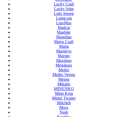
Lucky Craft
Lucky John
Luhr Jensen
Lumicom
LureMax
Madcat
Magbite
Magellan
Major Craft
Maria
Marukyu
Maruto
Maximus
Megabass
Meiho
Meiho Versus
Mepps
Mikado
MINENKO
Minn Kota
Mister Twister
Mitchell
Mora
Nash
Nautilus