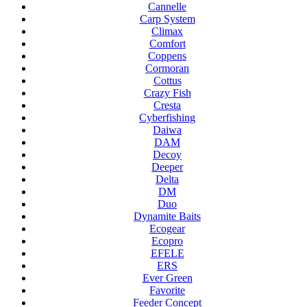
Cannelle
Carp System
Climax
Comfort
Coppens
Cormoran
Cottus
Crazy Fish
Cresta
Cyberfishing
Daiwa
DAM
Decoy
Deeper
Delta
DM
Duo
Dynamite Baits
Ecogear
Ecopro
EFELE
ERS
Ever Green
Favorite
Feeder Concept