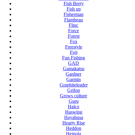
Fish Berry
Fish up
Fisherman
Flambeau
Flinc
Force
Forest
Fox
Freestyle
Fuji
Fun Fishing
GAD
Gamakatsu
Gardner
Garmin
Graphiteleader
Grifon
Grows culture
Guru
Halco
Haswing
Hayabusa
Hearty Rise
Heddon
Heinola