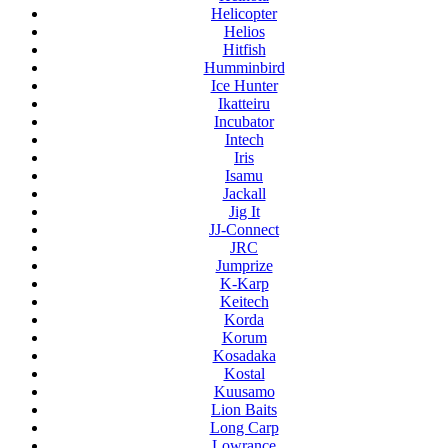
Helicopter
Helios
Hitfish
Humminbird
Ice Hunter
Ikatteiru
Incubator
Intech
Iris
Isamu
Jackall
Jig It
JJ-Connect
JRC
Jumprize
K-Karp
Keitech
Korda
Korum
Kosadaka
Kostal
Kuusamo
Lion Baits
Long Carp
Lowrance