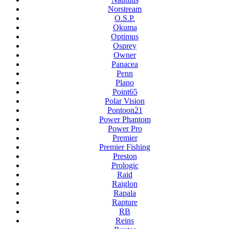
Norstream
O.S.P.
Okuma
Optimus
Osprey
Owner
Panacea
Penn
Plano
Point65
Polar Vision
Pontoon21
Power Phantom
Power Pro
Premier
Premier Fishing
Preston
Prologic
Raid
Raiglon
Rapala
Rapture
RB
Reins