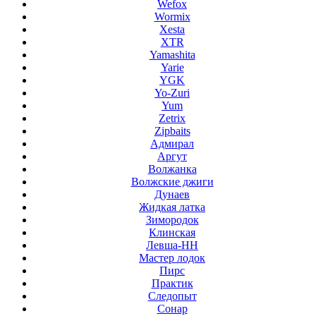
Wefox
Wormix
Xesta
XTR
Yamashita
Yarie
YGK
Yo-Zuri
Yum
Zetrix
Zipbaits
Адмирал
Аргут
Волжанка
Волжские джиги
Дунаев
Жидкая латка
Зимородок
Клинская
Левша-НН
Мастер лодок
Пирс
Практик
Следопыт
Сонар