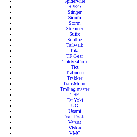
Spiderwire
SPRO
Stinger
Stonfo
Storm
Streamer
Sufix
Sunline
Tailwalk
Taka
TF Gear
Thirty34four
Tict
Trabucco
Trakker
TransMount
Trolling master
TSF
TsuYoki
UG
Usami
Van Fook
Versus
Vision
VMC