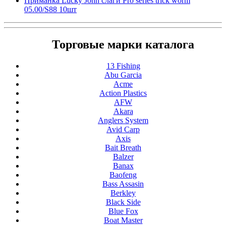
Приманка Lucky John слаги Pro series trick worm
05.00/S88 10шт
Торговые марки каталога
13 Fishing
Abu Garcia
Acme
Action Plastics
AFW
Akara
Anglers System
Avid Carp
Axis
Bait Breath
Balzer
Banax
Baofeng
Bass Assasin
Berkley
Black Side
Blue Fox
Boat Master