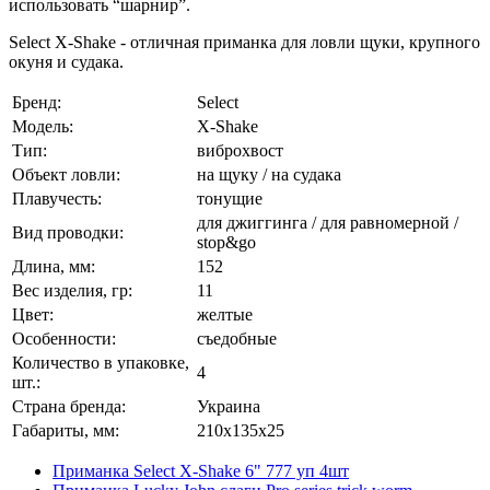
использовать “шарнир”.
Select X-Shake - отличная приманка для ловли щуки, крупного
окуня и судака.
Бренд:
Select
Модель:
X-Shake
Тип:
виброхвост
Объект ловли:
на щуку / на судака
Плавучесть:
тонущие
для джиггинга / для равномерной /
Вид проводки:
stop&go
Длина, мм:
152
Вес изделия, гр:
11
Цвет:
желтые
Особенности:
съедобные
Количество в упаковке,
4
шт.:
Страна бренда:
Украина
Габариты, мм:
210x135x25
Приманка Select X-Shake 6" 777 уп 4шт