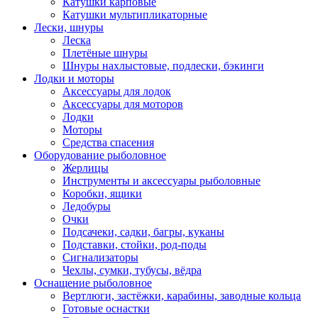
Катушки карповые
Катушки мультипликаторные
Лески, шнуры
Леска
Плетёные шнуры
Шнуры нахлыстовые, подлески, бэкинги
Лодки и моторы
Аксессуары для лодок
Аксессуары для моторов
Лодки
Моторы
Средства спасения
Оборудование рыболовное
Жерлицы
Инструменты и аксессуары рыболовные
Коробки, ящики
Ледобуры
Очки
Подсачеки, садки, багры, куканы
Подставки, стойки, род-поды
Сигнализаторы
Чехлы, сумки, тубусы, вёдра
Оснащение рыболовное
Вертлюги, застёжки, карабины, заводные кольца
Готовые оснастки