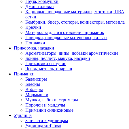
Груза, кормушки
Джиг-головки
Карповые поводковые материалы, монтажи, ПВА
сетки.
Кембрики, бисер, стопоры, коннекторы, мотовила
Крючки
Материалы для изготовления приманок
Поводки, поводковые материалы, гильзы
Поплавки
Прикормка, насадки
Ароматизаторы, дипы, добавки ароматические
Бойлы, пеллетс, макуха, насадки
Прикормки сыпучие
Червь, мотыль, опарыш
Приманки
Балансиры
Блёсны
Воблеры
Мормышки
Мушки, вабики, стримеры
Поролон и мандулы
Приманки силиконовые
Удилища
Запчасти к удилищам
Удилища surf, boat