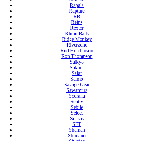
Rapala
Rapture
RB
Reins
Rextor
Rhino Baits
Ridge Monkey
Riverzone
Rod Hutchinson
Ron Thompson
Saikyo
Sakura
Salar
Salmo
Savage Gear
Sawamura
Scorana
Scotty
Sebile
Select
Sensas
SFT
Shaman
Shimano