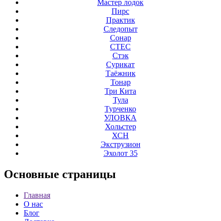
Мастер лодок
Пирс
Практик
Следопыт
Сонар
СТЕС
Стэк
Сурикат
Таёжник
Тонар
Три Кита
Тула
Турченко
УЛОВКА
Хольстер
ХСН
Экструзион
Эхолот 35
Основные
страницы
Главная
О нас
Блог