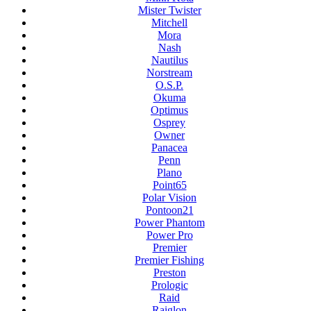
Mister Twister
Mitchell
Mora
Nash
Nautilus
Norstream
O.S.P.
Okuma
Optimus
Osprey
Owner
Panacea
Penn
Plano
Point65
Polar Vision
Pontoon21
Power Phantom
Power Pro
Premier
Premier Fishing
Preston
Prologic
Raid
Raiglon