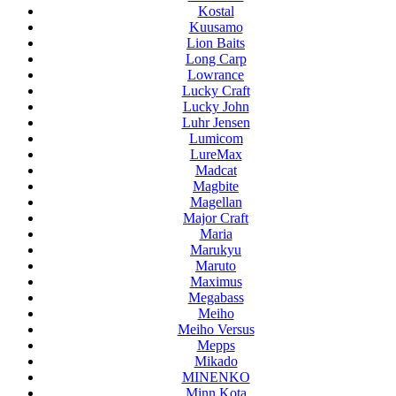
Kostal
Kuusamo
Lion Baits
Long Carp
Lowrance
Lucky Craft
Lucky John
Luhr Jensen
Lumicom
LureMax
Madcat
Magbite
Magellan
Major Craft
Maria
Marukyu
Maruto
Maximus
Megabass
Meiho
Meiho Versus
Mepps
Mikado
MINENKO
Minn Kota