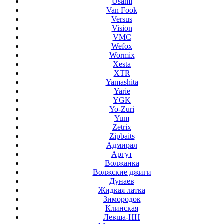
Usami
Van Fook
Versus
Vision
VMC
Wefox
Wormix
Xesta
XTR
Yamashita
Yarie
YGK
Yo-Zuri
Yum
Zetrix
Zipbaits
Адмирал
Аргут
Волжанка
Волжские джиги
Дунаев
Жидкая латка
Зимородок
Клинская
Левша-НН