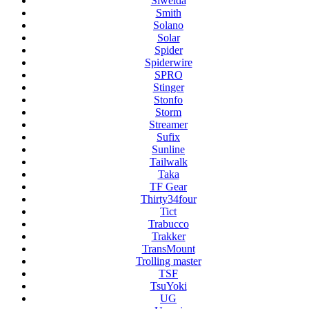
Siweida
Smith
Solano
Solar
Spider
Spiderwire
SPRO
Stinger
Stonfo
Storm
Streamer
Sufix
Sunline
Tailwalk
Taka
TF Gear
Thirty34four
Tict
Trabucco
Trakker
TransMount
Trolling master
TSF
TsuYoki
UG