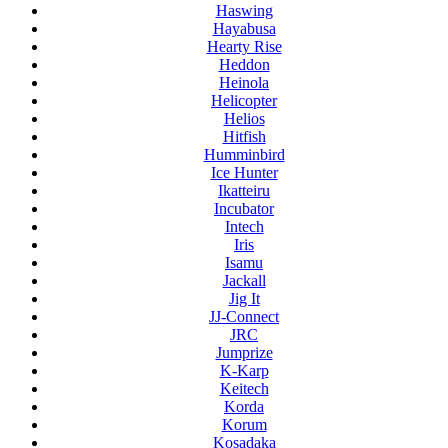
Haswing
Hayabusa
Hearty Rise
Heddon
Heinola
Helicopter
Helios
Hitfish
Humminbird
Ice Hunter
Ikatteiru
Incubator
Intech
Iris
Isamu
Jackall
Jig It
JJ-Connect
JRC
Jumprize
K-Karp
Keitech
Korda
Korum
Kosadaka