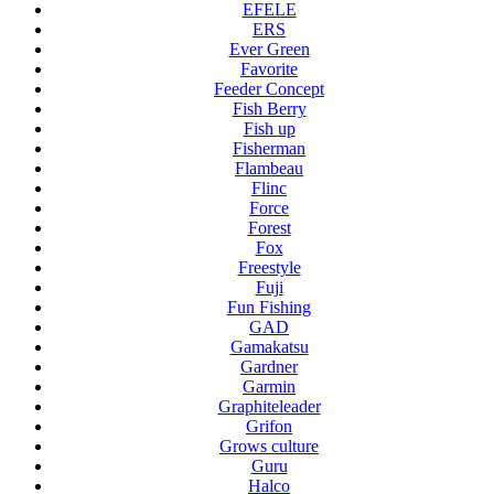
EFELE
ERS
Ever Green
Favorite
Feeder Concept
Fish Berry
Fish up
Fisherman
Flambeau
Flinc
Force
Forest
Fox
Freestyle
Fuji
Fun Fishing
GAD
Gamakatsu
Gardner
Garmin
Graphiteleader
Grifon
Grows culture
Guru
Halco