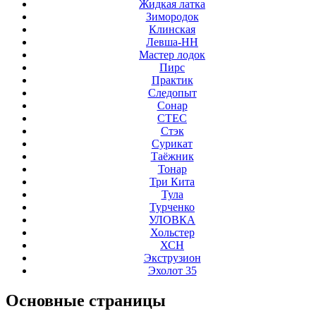
Жидкая латка
Зимородок
Клинская
Левша-НН
Мастер лодок
Пирс
Практик
Следопыт
Сонар
СТЕС
Стэк
Сурикат
Таёжник
Тонар
Три Кита
Тула
Турченко
УЛОВКА
Хольстер
ХСН
Экструзион
Эхолот 35
Основные
страницы