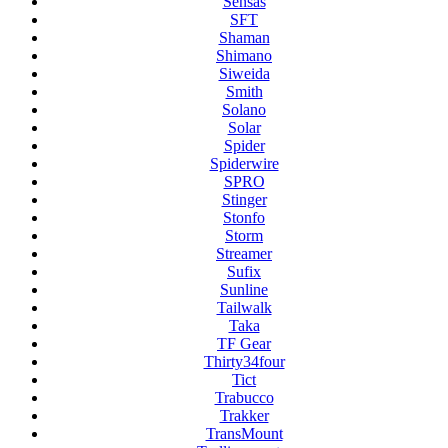
Sensas
SFT
Shaman
Shimano
Siweida
Smith
Solano
Solar
Spider
Spiderwire
SPRO
Stinger
Stonfo
Storm
Streamer
Sufix
Sunline
Tailwalk
Taka
TF Gear
Thirty34four
Tict
Trabucco
Trakker
TransMount