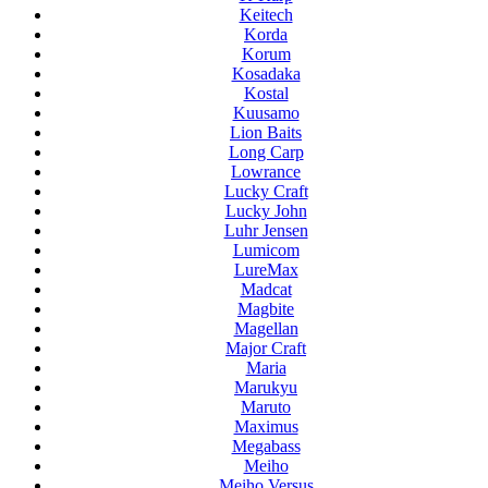
Keitech
Korda
Korum
Kosadaka
Kostal
Kuusamo
Lion Baits
Long Carp
Lowrance
Lucky Craft
Lucky John
Luhr Jensen
Lumicom
LureMax
Madcat
Magbite
Magellan
Major Craft
Maria
Marukyu
Maruto
Maximus
Megabass
Meiho
Meiho Versus