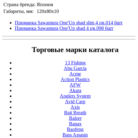
Страна бренда:
Япония
Габариты, мм:
120x80x10
Приманка Sawamura One'Up shad slim 4 цв.014 6шт
Приманка Sawamura One'Up shad 4 цв.098 6шт
Торговые марки каталога
13 Fishing
Abu Garcia
Acme
Action Plastics
AFW
Akara
Anglers System
Avid Carp
Axis
Bait Breath
Balzer
Banax
Baofeng
Bass Assasin