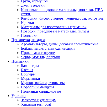
Груза, кормушки
Джиг-головки
Карповые поводковые материалы, монтажи, ПВА
сетки.
Кембрики, бисер, стопоры, коннекторы, мотовила
Крючки
Материалы для изготовления приманок
Поводки, поводковые материалы, гильзы
Поплавки
Прикормка, насадки
Ароматизаторы, дипы, добавки ароматические
Бойлы, пеллетс, макуха, насадки
Прикормки сыпучие
Червь, мотыль, опарыш
Приманки
Балансиры
Блёсны
Воблеры
Мормышки
Мушки, вабики, стримеры
Поролон и мандулы
Приманки силиконовые
Удилища
Запчасти к удилищам
Удилища surf, boat