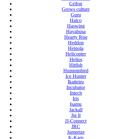
Grifon
Grows culture
Guru
Halco
Haswing
Hayabusa
Hearty Rise
Heddon
Heinola
Helicopter
Helios
Hitfish
Humminbird
Ice Hunter
Ikatteiru
Incubator
Intech
Iris
Isamu
Jackall
Jig It
JJ-Connect
JRC
Jumprize
K-Karp