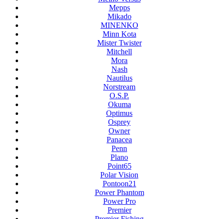
Mepps
Mikado
MINENKO
Minn Kota
Mister Twister
Mitchell
Mora
Nash
Nautilus
Norstream
O.S.P.
Okuma
Optimus
Osprey
Owner
Panacea
Penn
Plano
Point65
Polar Vision
Pontoon21
Power Phantom
Power Pro
Premier
Premier Fishing