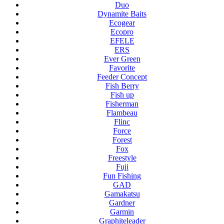
Duo
Dynamite Baits
Ecogear
Ecopro
EFELE
ERS
Ever Green
Favorite
Feeder Concept
Fish Berry
Fish up
Fisherman
Flambeau
Flinc
Force
Forest
Fox
Freestyle
Fuji
Fun Fishing
GAD
Gamakatsu
Gardner
Garmin
Graphiteleader