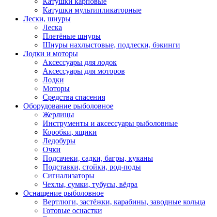
Катушки карповые
Катушки мультипликаторные
Лески, шнуры
Леска
Плетёные шнуры
Шнуры нахлыстовые, подлески, бэкинги
Лодки и моторы
Аксессуары для лодок
Аксессуары для моторов
Лодки
Моторы
Средства спасения
Оборудование рыболовное
Жерлицы
Инструменты и аксессуары рыболовные
Коробки, ящики
Ледобуры
Очки
Подсачеки, садки, багры, куканы
Подставки, стойки, род-поды
Сигнализаторы
Чехлы, сумки, тубусы, вёдра
Оснащение рыболовное
Вертлюги, застёжки, карабины, заводные кольца
Готовые оснастки