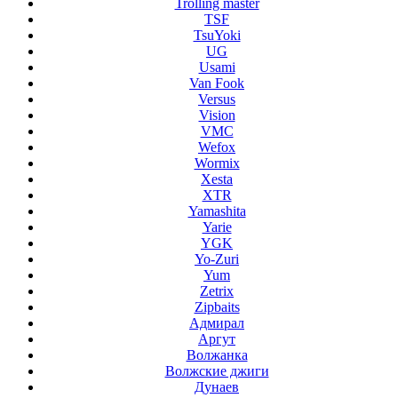
Trolling master
TSF
TsuYoki
UG
Usami
Van Fook
Versus
Vision
VMC
Wefox
Wormix
Xesta
XTR
Yamashita
Yarie
YGK
Yo-Zuri
Yum
Zetrix
Zipbaits
Адмирал
Аргут
Волжанка
Волжские джиги
Дунаев