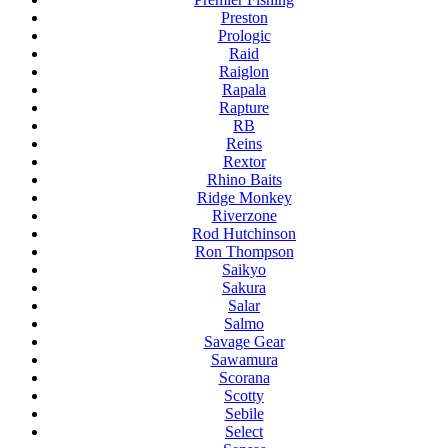
Preston
Prologic
Raid
Raiglon
Rapala
Rapture
RB
Reins
Rextor
Rhino Baits
Ridge Monkey
Riverzone
Rod Hutchinson
Ron Thompson
Saikyo
Sakura
Salar
Salmo
Savage Gear
Sawamura
Scorana
Scotty
Sebile
Select