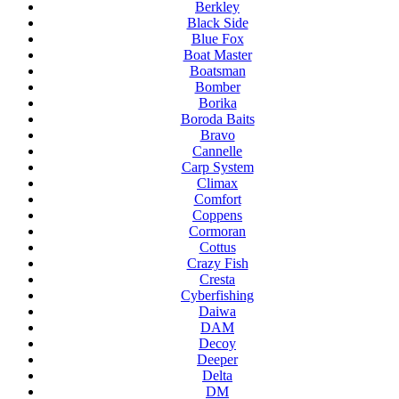
Berkley
Black Side
Blue Fox
Boat Master
Boatsman
Bomber
Borika
Boroda Baits
Bravo
Cannelle
Carp System
Climax
Comfort
Coppens
Cormoran
Cottus
Crazy Fish
Cresta
Cyberfishing
Daiwa
DAM
Decoy
Deeper
Delta
DM