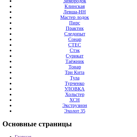
Зимородок
Клинская
Левша-НН
Мастер лодок
Пирс
Практик
Следопыт
Сонар
СТЕС
Стэк
Сурикат
Таёжник
Тонар
Три Кита
Тула
Турченко
УЛОВКА
Хольстер
ХСН
Экструзион
Эхолот 35
Основные
страницы
Главная