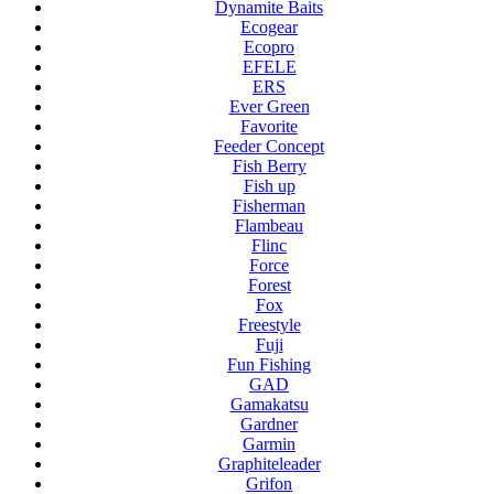
Dynamite Baits
Ecogear
Ecopro
EFELE
ERS
Ever Green
Favorite
Feeder Concept
Fish Berry
Fish up
Fisherman
Flambeau
Flinc
Force
Forest
Fox
Freestyle
Fuji
Fun Fishing
GAD
Gamakatsu
Gardner
Garmin
Graphiteleader
Grifon