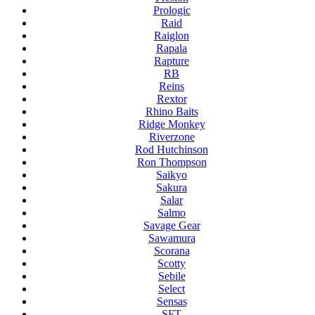
Prologic
Raid
Raiglon
Rapala
Rapture
RB
Reins
Rextor
Rhino Baits
Ridge Monkey
Riverzone
Rod Hutchinson
Ron Thompson
Saikyo
Sakura
Salar
Salmo
Savage Gear
Sawamura
Scorana
Scotty
Sebile
Select
Sensas
SFT