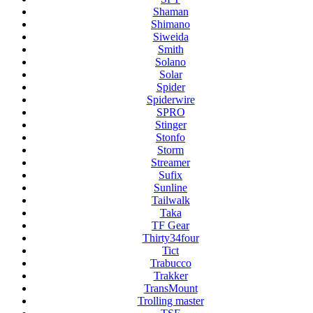
Shaman
Shimano
Siweida
Smith
Solano
Solar
Spider
Spiderwire
SPRO
Stinger
Stonfo
Storm
Streamer
Sufix
Sunline
Tailwalk
Taka
TF Gear
Thirty34four
Tict
Trabucco
Trakker
TransMount
Trolling master