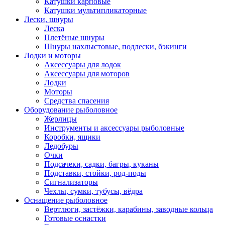
Катушки карповые
Катушки мультипликаторные
Лески, шнуры
Леска
Плетёные шнуры
Шнуры нахлыстовые, подлески, бэкинги
Лодки и моторы
Аксессуары для лодок
Аксессуары для моторов
Лодки
Моторы
Средства спасения
Оборудование рыболовное
Жерлицы
Инструменты и аксессуары рыболовные
Коробки, ящики
Ледобуры
Очки
Подсачеки, садки, багры, куканы
Подставки, стойки, род-поды
Сигнализаторы
Чехлы, сумки, тубусы, вёдра
Оснащение рыболовное
Вертлюги, застёжки, карабины, заводные кольца
Готовые оснастки