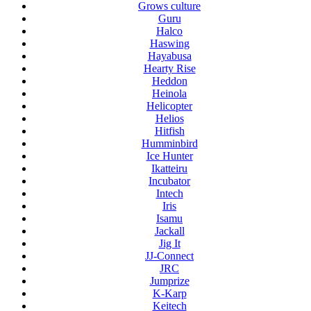
Grows culture
Guru
Halco
Haswing
Hayabusa
Hearty Rise
Heddon
Heinola
Helicopter
Helios
Hitfish
Humminbird
Ice Hunter
Ikatteiru
Incubator
Intech
Iris
Isamu
Jackall
Jig It
JJ-Connect
JRC
Jumprize
K-Karp
Keitech