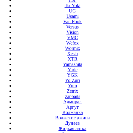
TSF
TsuYoki
UG
Usami
Van Fook
Versus
Vision
VMC
Wefox
Wormix
Xesta
XTR
Yamashita
Yarie
YGK
Yo-Zuri
Yum
Zetrix
Zipbaits
Адмирал
Аргут
Волжанка
Волжские джиги
Дунаев
Жидкая латка