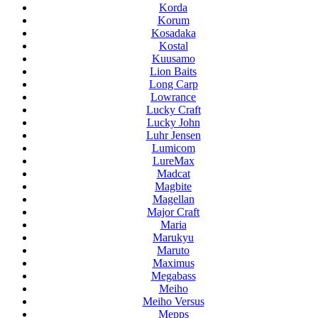
Korda
Korum
Kosadaka
Kostal
Kuusamo
Lion Baits
Long Carp
Lowrance
Lucky Craft
Lucky John
Luhr Jensen
Lumicom
LureMax
Madcat
Magbite
Magellan
Major Craft
Maria
Marukyu
Maruto
Maximus
Megabass
Meiho
Meiho Versus
Mepps