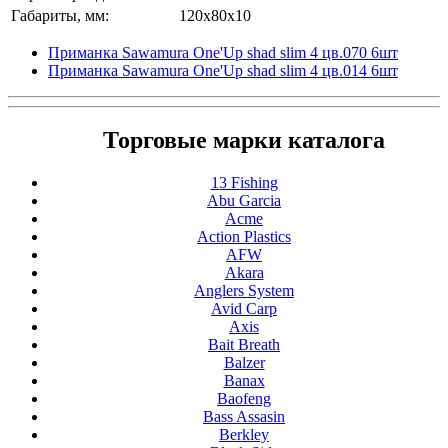
Габариты, мм:
120x80x10
Приманка Sawamura One'Up shad slim 4 цв.070 6шт
Приманка Sawamura One'Up shad slim 4 цв.014 6шт
Торговые марки каталога
13 Fishing
Abu Garcia
Acme
Action Plastics
AFW
Akara
Anglers System
Avid Carp
Axis
Bait Breath
Balzer
Banax
Baofeng
Bass Assasin
Berkley