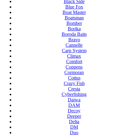
Black Side
Blue Fox
Boat Master
Boatsman
Bomber
Borika
Boroda Baits
Bravo
Cannelle
Carp System
Climax
Comfort
Coppens
Cormoran
Cottus
Crazy Fish
Cresta
Cyberfishing
Daiwa
DAM
Decoy
Deeper
Delta
DM
Duo