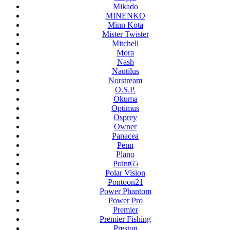
Mikado
MINENKO
Minn Kota
Mister Twister
Mitchell
Mora
Nash
Nautilus
Norstream
O.S.P.
Okuma
Optimus
Osprey
Owner
Panacea
Penn
Plano
Point65
Polar Vision
Pontoon21
Power Phantom
Power Pro
Premier
Premier Fishing
Preston