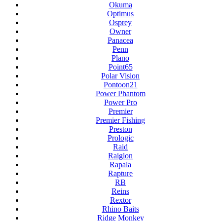
Okuma
Optimus
Osprey
Owner
Panacea
Penn
Plano
Point65
Polar Vision
Pontoon21
Power Phantom
Power Pro
Premier
Premier Fishing
Preston
Prologic
Raid
Raiglon
Rapala
Rapture
RB
Reins
Rextor
Rhino Baits
Ridge Monkey