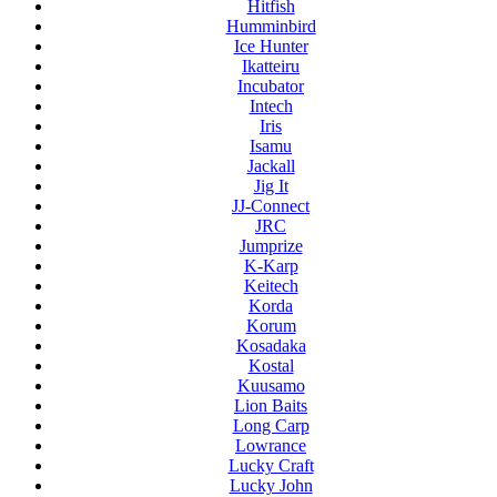
Hitfish
Humminbird
Ice Hunter
Ikatteiru
Incubator
Intech
Iris
Isamu
Jackall
Jig It
JJ-Connect
JRC
Jumprize
K-Karp
Keitech
Korda
Korum
Kosadaka
Kostal
Kuusamo
Lion Baits
Long Carp
Lowrance
Lucky Craft
Lucky John