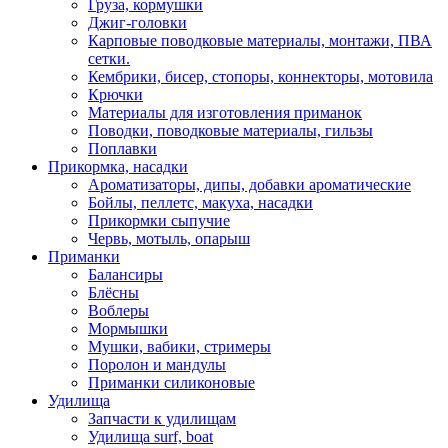
Груза, кормушки
Джиг-головки
Карповые поводковые материалы, монтажи, ПВА
сетки.
Кембрики, бисер, стопоры, коннекторы, мотовила
Крючки
Материалы для изготовления приманок
Поводки, поводковые материалы, гильзы
Поплавки
Прикормка, насадки
Ароматизаторы, дипы, добавки ароматические
Бойлы, пеллетс, макуха, насадки
Прикормки сыпучие
Червь, мотыль, опарыш
Приманки
Балансиры
Блёсны
Воблеры
Мормышки
Мушки, вабики, стримеры
Поролон и мандулы
Приманки силиконовые
Удилища
Запчасти к удилищам
Удилища surf, boat