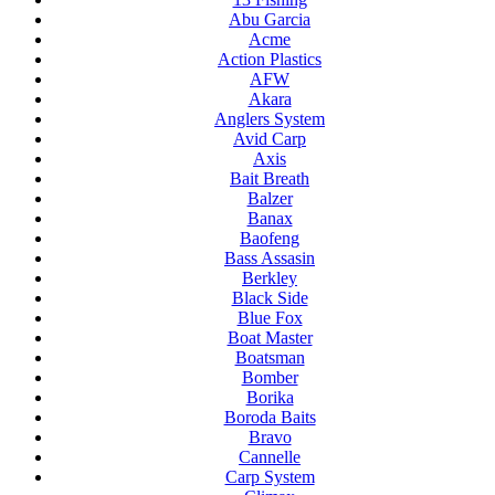
Abu Garcia
Acme
Action Plastics
AFW
Akara
Anglers System
Avid Carp
Axis
Bait Breath
Balzer
Banax
Baofeng
Bass Assasin
Berkley
Black Side
Blue Fox
Boat Master
Boatsman
Bomber
Borika
Boroda Baits
Bravo
Cannelle
Carp System