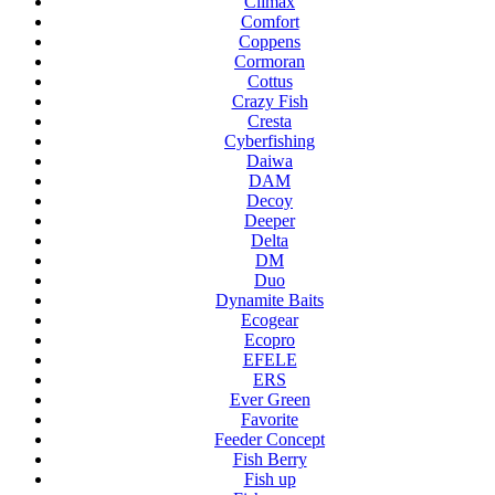
Climax
Comfort
Coppens
Cormoran
Cottus
Crazy Fish
Cresta
Cyberfishing
Daiwa
DAM
Decoy
Deeper
Delta
DM
Duo
Dynamite Baits
Ecogear
Ecopro
EFELE
ERS
Ever Green
Favorite
Feeder Concept
Fish Berry
Fish up