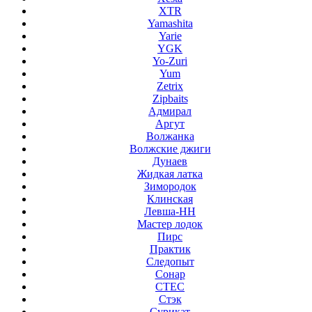
XTR
Yamashita
Yarie
YGK
Yo-Zuri
Yum
Zetrix
Zipbaits
Адмирал
Аргут
Волжанка
Волжские джиги
Дунаев
Жидкая латка
Зимородок
Клинская
Левша-НН
Мастер лодок
Пирс
Практик
Следопыт
Сонар
СТЕС
Стэк
Сурикат