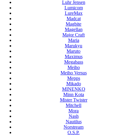
Luhr Jensen
Lumicom
LureMax
Madcat
Magbite
Magellan
Major Craft
Maria
Marukyu
Maruto
Maximus
Megabass
Meiho
Meiho Versus
Mepps
Mikado
MINENKO
Minn Kota
Mister Twister
Mitchell
Mora
Nash
Nautilus
Norstream
O.S.P.