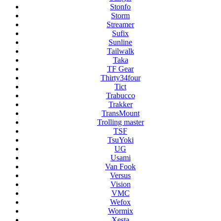
Stonfo
Storm
Streamer
Sufix
Sunline
Tailwalk
Taka
TF Gear
Thirty34four
Tict
Trabucco
Trakker
TransMount
Trolling master
TSF
TsuYoki
UG
Usami
Van Fook
Versus
Vision
VMC
Wefox
Wormix
Xesta