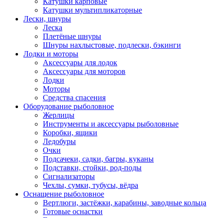
Катушки карповые
Катушки мультипликаторные
Лески, шнуры
Леска
Плетёные шнуры
Шнуры нахлыстовые, подлески, бэкинги
Лодки и моторы
Аксессуары для лодок
Аксессуары для моторов
Лодки
Моторы
Средства спасения
Оборудование рыболовное
Жерлицы
Инструменты и аксессуары рыболовные
Коробки, ящики
Ледобуры
Очки
Подсачеки, садки, багры, куканы
Подставки, стойки, род-поды
Сигнализаторы
Чехлы, сумки, тубусы, вёдра
Оснащение рыболовное
Вертлюги, застёжки, карабины, заводные кольца
Готовые оснастки