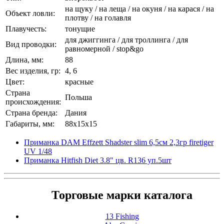
на щуку / на леща / на окуня / на карася / на
Объект ловли:
плотву / на голавля
Плавучесть:
тонущие
для джиггинга / для троллинга / для
Вид проводки:
равномерной / stop&go
Длина, мм:
88
Вес изделия, гр:
4, 6
Цвет:
красные
Страна
Польша
происхождения:
Страна бренда:
Дания
Габариты, мм:
88x15x15
Приманка DAM Effzett Shadster slim 6,5см 2,3гр firetiger
UV 1/48
Приманка Hitfish Diet 3.8" цв. R136 уп.5шт
Торговые марки каталога
13 Fishing