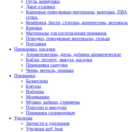
Груза, кормушки
Джиг-головки
Карповые поводковые материалы, монтажи, ПВА
сетки.
Кембрики, бисер, стопоры, коннекторы, мотовила
Крючки
Материалы для изготовления приманок
Поводки, поводковые материалы, гильзы
Поплавки
Прикормка, насадки
Ароматизаторы, дипы, добавки ароматические
Бойлы, пеллетс, макуха, насадки
Прикормки сыпучие
Червь, мотыль, опарыш
Приманки
Балансиры
Блёсны
Воблеры
Мормышки
Мушки, вабики, стримеры
Поролон и мандулы
Приманки силиконовые
Удилища
Запчасти к удилищам
Удилища surf, boat