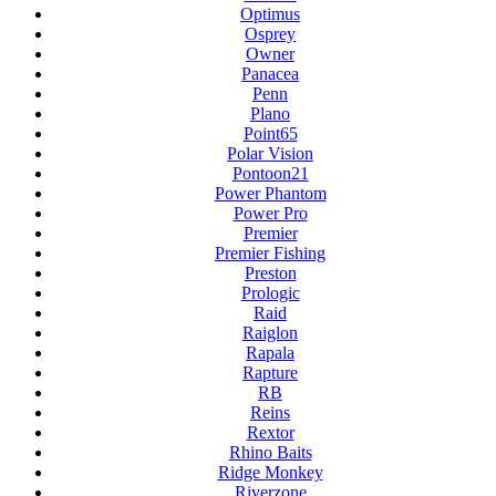
Optimus
Osprey
Owner
Panacea
Penn
Plano
Point65
Polar Vision
Pontoon21
Power Phantom
Power Pro
Premier
Premier Fishing
Preston
Prologic
Raid
Raiglon
Rapala
Rapture
RB
Reins
Rextor
Rhino Baits
Ridge Monkey
Riverzone