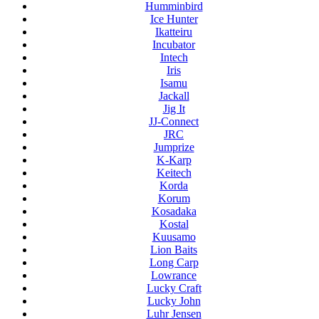
Humminbird
Ice Hunter
Ikatteiru
Incubator
Intech
Iris
Isamu
Jackall
Jig It
JJ-Connect
JRC
Jumprize
K-Karp
Keitech
Korda
Korum
Kosadaka
Kostal
Kuusamo
Lion Baits
Long Carp
Lowrance
Lucky Craft
Lucky John
Luhr Jensen