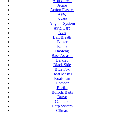
Abu Garcia
Acme
Action Plastics
AFW
Akara
Anglers System
Avid Carp
Axis
Bait Breath
Balzer
Banax
Baofeng
Bass Assasin
Berkley
Black Side
Blue Fox
Boat Master
Boatsman
Bomber
Borika
Boroda Baits
Bravo
Cannelle
Carp System
Climax