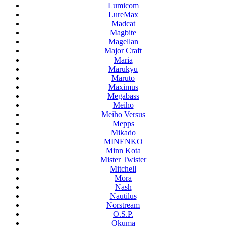
Lumicom
LureMax
Madcat
Magbite
Magellan
Major Craft
Maria
Marukyu
Maruto
Maximus
Megabass
Meiho
Meiho Versus
Mepps
Mikado
MINENKO
Minn Kota
Mister Twister
Mitchell
Mora
Nash
Nautilus
Norstream
O.S.P.
Okuma