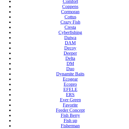
Comfort
Coppens
Cormoran
Cottus
Crazy Fish
Cresta
Cyberfishing
Daiwa
DAM
Decoy
Deeper
Delta
DM
Duo
Dynamite Baits
Ecogear
Ecopro
EFELE
ERS
Ever Green
Favorite
Feeder Concept
Fish Berry
Fish up
Fisherman