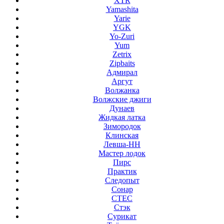
XTR
Yamashita
Yarie
YGK
Yo-Zuri
Yum
Zetrix
Zipbaits
Адмирал
Аргут
Волжанка
Волжские джиги
Дунаев
Жидкая латка
Зимородок
Клинская
Левша-НН
Мастер лодок
Пирс
Практик
Следопыт
Сонар
СТЕС
Стэк
Сурикат