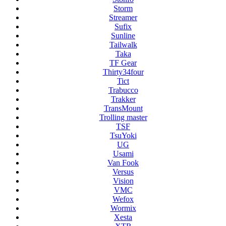
Storm
Streamer
Sufix
Sunline
Tailwalk
Taka
TF Gear
Thirty34four
Tict
Trabucco
Trakker
TransMount
Trolling master
TSF
TsuYoki
UG
Usami
Van Fook
Versus
Vision
VMC
Wefox
Wormix
Xesta