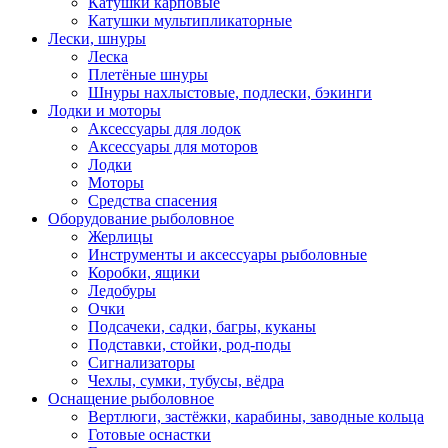
Катушки карповые
Катушки мультипликаторные
Лески, шнуры
Леска
Плетёные шнуры
Шнуры нахлыстовые, подлески, бэкинги
Лодки и моторы
Аксессуары для лодок
Аксессуары для моторов
Лодки
Моторы
Средства спасения
Оборудование рыболовное
Жерлицы
Инструменты и аксессуары рыболовные
Коробки, ящики
Ледобуры
Очки
Подсачеки, садки, багры, куканы
Подставки, стойки, род-поды
Сигнализаторы
Чехлы, сумки, тубусы, вёдра
Оснащение рыболовное
Вертлюги, застёжки, карабины, заводные кольца
Готовые оснастки