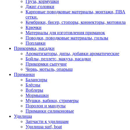
Груза, кормушки
Джиг-головки
Карповые поводковые материалы, монтажи, ПВА
сетки.
Кембрики, бисер, стопоры, коннекторы, мотовила
Крючки
Материалы для изготовления приманок
Поводки, поводковые материалы, гильзы
Поплавки
Прикормка, насадки
Ароматизаторы, дипы, добавки ароматические
Бойлы, пеллетс, макуха, насадки
Прикормки сыпучие
Червь, мотыль, опарыш
Приманки
Балансиры
Блёсны
Воблеры
Мормышки
Мушки, вабики, стримеры
Поролон и мандулы
Приманки силиконовые
Удилища
Запчасти к удилищам
Удилища surf, boat