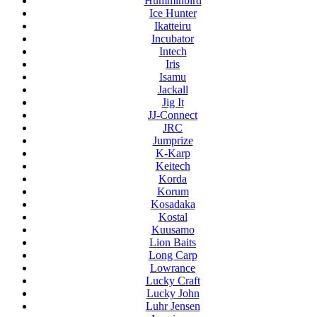
Humminbird
Ice Hunter
Ikatteiru
Incubator
Intech
Iris
Isamu
Jackall
Jig It
JJ-Connect
JRC
Jumprize
K-Karp
Keitech
Korda
Korum
Kosadaka
Kostal
Kuusamo
Lion Baits
Long Carp
Lowrance
Lucky Craft
Lucky John
Luhr Jensen