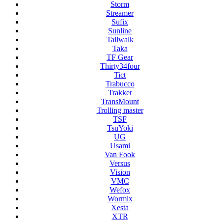
Storm
Streamer
Sufix
Sunline
Tailwalk
Taka
TF Gear
Thirty34four
Tict
Trabucco
Trakker
TransMount
Trolling master
TSF
TsuYoki
UG
Usami
Van Fook
Versus
Vision
VMC
Wefox
Wormix
Xesta
XTR