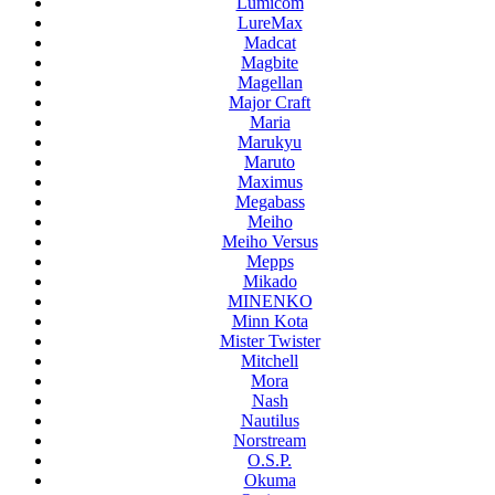
Lumicom
LureMax
Madcat
Magbite
Magellan
Major Craft
Maria
Marukyu
Maruto
Maximus
Megabass
Meiho
Meiho Versus
Mepps
Mikado
MINENKO
Minn Kota
Mister Twister
Mitchell
Mora
Nash
Nautilus
Norstream
O.S.P.
Okuma