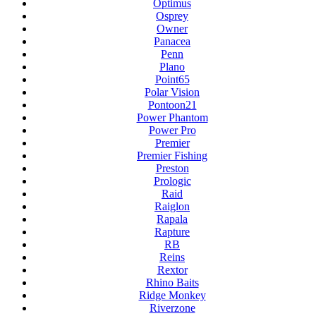
Optimus
Osprey
Owner
Panacea
Penn
Plano
Point65
Polar Vision
Pontoon21
Power Phantom
Power Pro
Premier
Premier Fishing
Preston
Prologic
Raid
Raiglon
Rapala
Rapture
RB
Reins
Rextor
Rhino Baits
Ridge Monkey
Riverzone