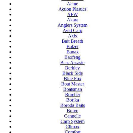
Acme
Action Plastics
AFW
Akara
Anglers System
Avid Carp
Axis
Bait Breath
Balzer
Banax
Baofeng
Bass Assasin
Berkley
Black Side
Blue Fox
Boat Master
Boatsman
Bomber
Borika
Boroda Baits
Bravo
Cannelle
Carp System
Climax
Comfort