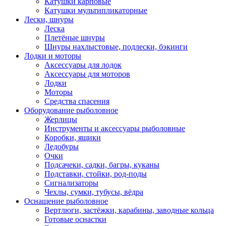
Катушки карповые
Катушки мультипликаторные
Лески, шнуры
Леска
Плетёные шнуры
Шнуры нахлыстовые, подлески, бэкинги
Лодки и моторы
Аксессуары для лодок
Аксессуары для моторов
Лодки
Моторы
Средства спасения
Оборудование рыболовное
Жерлицы
Инструменты и аксессуары рыболовные
Коробки, ящики
Ледобуры
Очки
Подсачеки, садки, багры, куканы
Подставки, стойки, род-поды
Сигнализаторы
Чехлы, сумки, тубусы, вёдра
Оснащение рыболовное
Вертлюги, застёжки, карабины, заводные кольца
Готовые оснастки