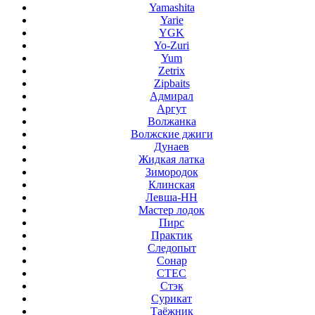
Yamashita
Yarie
YGK
Yo-Zuri
Yum
Zetrix
Zipbaits
Адмирал
Аргут
Волжанка
Волжские джиги
Дунаев
Жидкая латка
Зимородок
Клинская
Левша-НН
Мастер лодок
Пирс
Практик
Следопыт
Сонар
СТЕС
Стэк
Сурикат
Таёжник