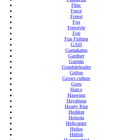
Flinc
Force
Forest
Fox
Freestyle
Fuji
Fun Fishing
GAD
Gamakatsu
Gardner
Garmin
Graphiteleader
Grifon
Grows culture
Guru
Halco
Haswing
Hayabusa
Hearty Rise
Heddon
Heinola
Helicopter
Helios
Hitfish