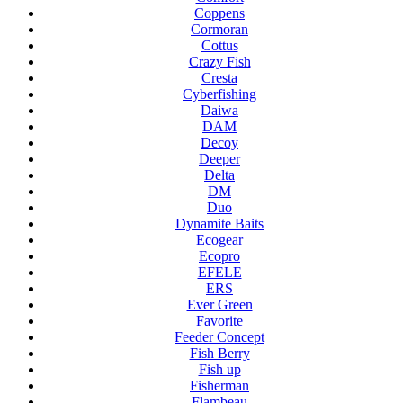
Coppens
Cormoran
Cottus
Crazy Fish
Cresta
Cyberfishing
Daiwa
DAM
Decoy
Deeper
Delta
DM
Duo
Dynamite Baits
Ecogear
Ecopro
EFELE
ERS
Ever Green
Favorite
Feeder Concept
Fish Berry
Fish up
Fisherman
Flambeau