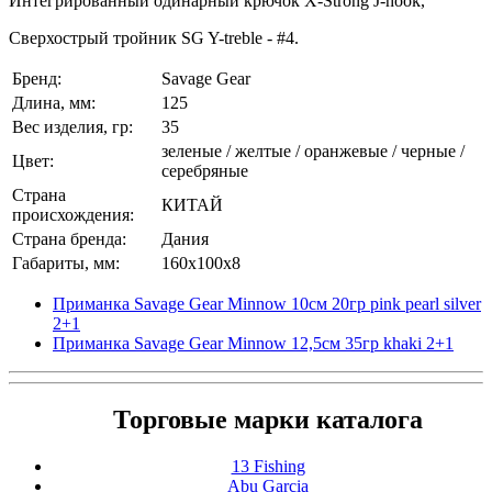
Интегрированный одинарный крючок X-Strong J-hook,
Сверхострый тройник SG Y-treble - #4.
Бренд:
Savage Gear
Длина, мм:
125
Вес изделия, гр:
35
зеленые / желтые / оранжевые / черные /
Цвет:
серебряные
Страна
КИТАЙ
происхождения:
Страна бренда:
Дания
Габариты, мм:
160x100x8
Приманка Savage Gear Minnow 10см 20гр pink pearl silver
2+1
Приманка Savage Gear Minnow 12,5см 35гр khaki 2+1
Торговые марки каталога
13 Fishing
Abu Garcia