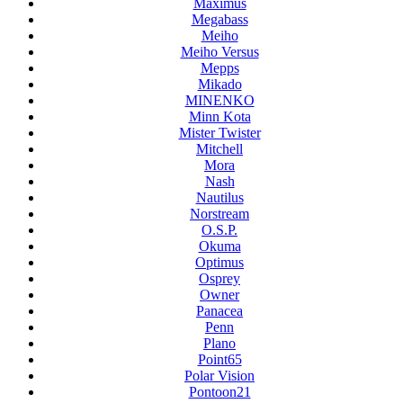
Maximus
Megabass
Meiho
Meiho Versus
Mepps
Mikado
MINENKO
Minn Kota
Mister Twister
Mitchell
Mora
Nash
Nautilus
Norstream
O.S.P.
Okuma
Optimus
Osprey
Owner
Panacea
Penn
Plano
Point65
Polar Vision
Pontoon21