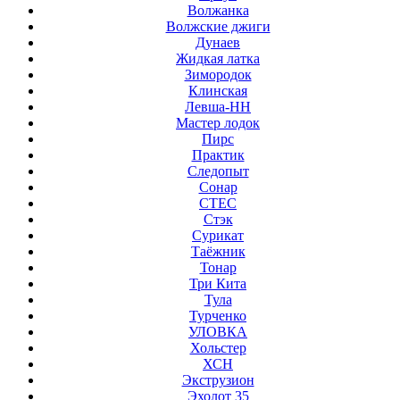
Волжанка
Волжские джиги
Дунаев
Жидкая латка
Зимородок
Клинская
Левша-НН
Мастер лодок
Пирс
Практик
Следопыт
Сонар
СТЕС
Стэк
Сурикат
Таёжник
Тонар
Три Кита
Тула
Турченко
УЛОВКА
Хольстер
ХСН
Экструзион
Эхолот 35