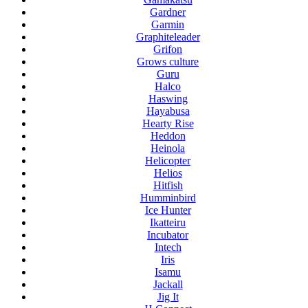
Gardner
Garmin
Graphiteleader
Grifon
Grows culture
Guru
Halco
Haswing
Hayabusa
Hearty Rise
Heddon
Heinola
Helicopter
Helios
Hitfish
Humminbird
Ice Hunter
Ikatteiru
Incubator
Intech
Iris
Isamu
Jackall
Jig It