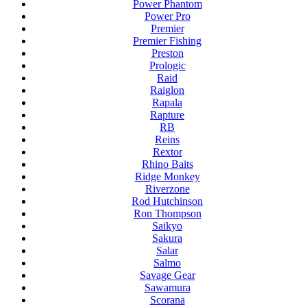
Power Phantom
Power Pro
Premier
Premier Fishing
Preston
Prologic
Raid
Raiglon
Rapala
Rapture
RB
Reins
Rextor
Rhino Baits
Ridge Monkey
Riverzone
Rod Hutchinson
Ron Thompson
Saikyo
Sakura
Salar
Salmo
Savage Gear
Sawamura
Scorana