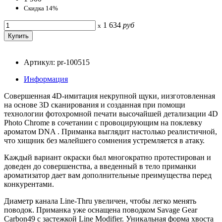
Скидка 14%
1 634
руб
x
Артикул: pr-100515
Информация
Совершенная 4D-имитация некрупной щуки, иизготовленная
на основе 3D сканирования и созданная при помощи
технологии фотохромной печати высочайшей детализации 4D
Photo Chrome в сочетании с провоцирующим на поклевку
ароматом DNA . Приманка выглядит настолько реалистичной,
что хищник без малейшего сомнения устремляется в атаку.
Каждый вариант окраски был многократно протестирован и
доведен до совершенства, а введенный в тело приманки
ароматизатор дает вам дополнительные преимущества перед
конкурентами.
Диаметр канала Line-Thru увеличен, чтобы легко менять
поводок. Приманка уже оснащена поводком Savage Gear
Carbon49 с застежкой Line Modifier. Уникальная форма хвоста