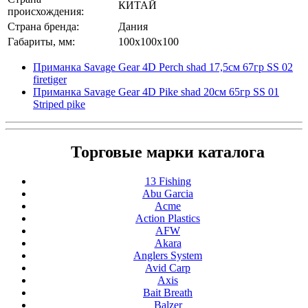
КИТАЙ
происхождения:
Страна бренда:
Дания
Габариты, мм:
100x100x100
Приманка Savage Gear 4D Perch shad 17,5см 67гр SS 02
firetiger
Приманка Savage Gear 4D Pike shad 20см 65гр SS 01
Striped pike
Торговые марки каталога
13 Fishing
Abu Garcia
Acme
Action Plastics
AFW
Akara
Anglers System
Avid Carp
Axis
Bait Breath
Balzer