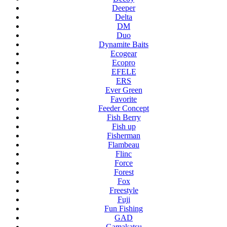
Deeper
Delta
DM
Duo
Dynamite Baits
Ecogear
Ecopro
EFELE
ERS
Ever Green
Favorite
Feeder Concept
Fish Berry
Fish up
Fisherman
Flambeau
Flinc
Force
Forest
Fox
Freestyle
Fuji
Fun Fishing
GAD
Gamakatsu