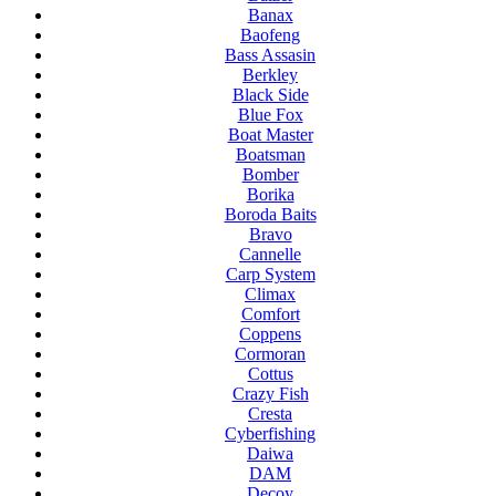
Banax
Baofeng
Bass Assasin
Berkley
Black Side
Blue Fox
Boat Master
Boatsman
Bomber
Borika
Boroda Baits
Bravo
Cannelle
Carp System
Climax
Comfort
Coppens
Cormoran
Cottus
Crazy Fish
Cresta
Cyberfishing
Daiwa
DAM
Decoy