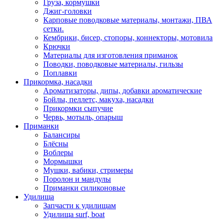
Груза, кормушки
Джиг-головки
Карповые поводковые материалы, монтажи, ПВА
сетки.
Кембрики, бисер, стопоры, коннекторы, мотовила
Крючки
Материалы для изготовления приманок
Поводки, поводковые материалы, гильзы
Поплавки
Прикормка, насадки
Ароматизаторы, дипы, добавки ароматические
Бойлы, пеллетс, макуха, насадки
Прикормки сыпучие
Червь, мотыль, опарыш
Приманки
Балансиры
Блёсны
Воблеры
Мормышки
Мушки, вабики, стримеры
Поролон и мандулы
Приманки силиконовые
Удилища
Запчасти к удилищам
Удилища surf, boat