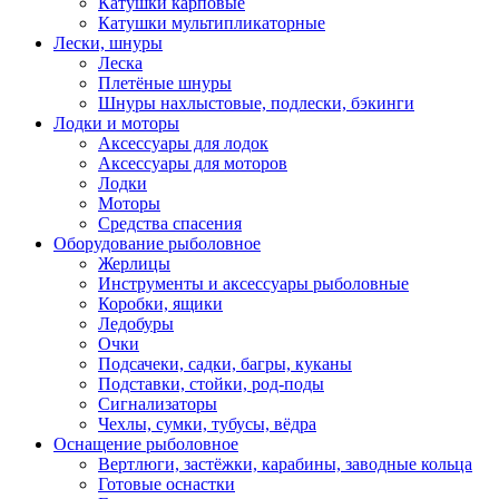
Катушки карповые
Катушки мультипликаторные
Лески, шнуры
Леска
Плетёные шнуры
Шнуры нахлыстовые, подлески, бэкинги
Лодки и моторы
Аксессуары для лодок
Аксессуары для моторов
Лодки
Моторы
Средства спасения
Оборудование рыболовное
Жерлицы
Инструменты и аксессуары рыболовные
Коробки, ящики
Ледобуры
Очки
Подсачеки, садки, багры, куканы
Подставки, стойки, род-поды
Сигнализаторы
Чехлы, сумки, тубусы, вёдра
Оснащение рыболовное
Вертлюги, застёжки, карабины, заводные кольца
Готовые оснастки