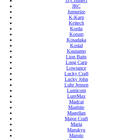
JJ-Connect
JRC
Jumprize
K-Karp
Keitech
Korda
Korum
Kosadaka
Kostal
Kuusamo
Lion Baits
Long Carp
Lowrance
Lucky Craft
Lucky John
Luhr Jensen
Lumicom
LureMax
Madcat
Magbite
Magellan
Major Craft
Maria
Marukyu
Maruto