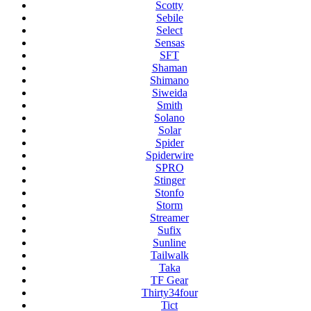
Scotty
Sebile
Select
Sensas
SFT
Shaman
Shimano
Siweida
Smith
Solano
Solar
Spider
Spiderwire
SPRO
Stinger
Stonfo
Storm
Streamer
Sufix
Sunline
Tailwalk
Taka
TF Gear
Thirty34four
Tict