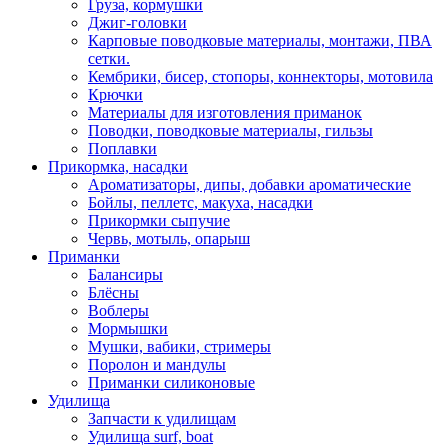
Груза, кормушки
Джиг-головки
Карповые поводковые материалы, монтажи, ПВА
сетки.
Кембрики, бисер, стопоры, коннекторы, мотовила
Крючки
Материалы для изготовления приманок
Поводки, поводковые материалы, гильзы
Поплавки
Прикормка, насадки
Ароматизаторы, дипы, добавки ароматические
Бойлы, пеллетс, макуха, насадки
Прикормки сыпучие
Червь, мотыль, опарыш
Приманки
Балансиры
Блёсны
Воблеры
Мормышки
Мушки, вабики, стримеры
Поролон и мандулы
Приманки силиконовые
Удилища
Запчасти к удилищам
Удилища surf, boat