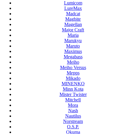
Lumicom
LureMax
Madcat
Magbite
Magellan
Major Craft
Maria
Marukyu
Maruto
Maximus
Megabass
Meiho
Meiho Versus
Mepps
Mikado
MINENKO
Minn Kota
Mister Twister
Mitchell
Mora
Nash
Nautilus
Norstream
O.S.P.
Okuma