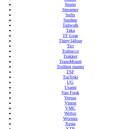
Storm
Streamer
Sufix
Sunline
Tailwalk
Taka
TF Gear
Thirty34four
Tict
Trabucco
Trakker
TransMount
Trolling master
TSF
TsuYoki
UG
Usami
Van Fook
Versus
Vision
VMC
Wefox
Wormix
Xesta
XTR