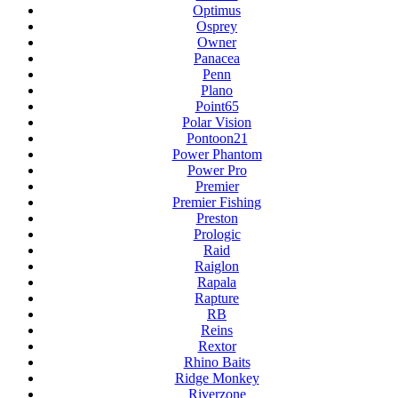
Optimus
Osprey
Owner
Panacea
Penn
Plano
Point65
Polar Vision
Pontoon21
Power Phantom
Power Pro
Premier
Premier Fishing
Preston
Prologic
Raid
Raiglon
Rapala
Rapture
RB
Reins
Rextor
Rhino Baits
Ridge Monkey
Riverzone