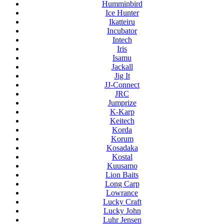
Humminbird
Ice Hunter
Ikatteiru
Incubator
Intech
Iris
Isamu
Jackall
Jig It
JJ-Connect
JRC
Jumprize
K-Karp
Keitech
Korda
Korum
Kosadaka
Kostal
Kuusamo
Lion Baits
Long Carp
Lowrance
Lucky Craft
Lucky John
Luhr Jensen