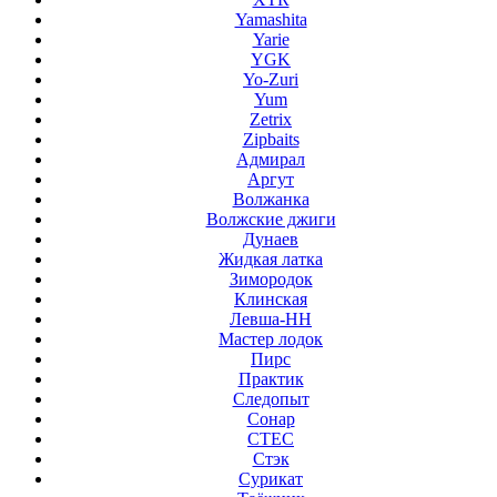
Yamashita
Yarie
YGK
Yo-Zuri
Yum
Zetrix
Zipbaits
Адмирал
Аргут
Волжанка
Волжские джиги
Дунаев
Жидкая латка
Зимородок
Клинская
Левша-НН
Мастер лодок
Пирс
Практик
Следопыт
Сонар
СТЕС
Стэк
Сурикат