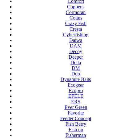
Comfort
Coppens
Cormoran
Cottus
Crazy Fish
Cresta
Cyberfishing
Daiwa
DAM
Decoy
Deeper
Delta
DM
Duo
Dynamite Baits
Ecogear
Ecopro
EFELE
ERS
Ever Green
Favorite
Feeder Concept
Fish Berry
Fish up
Fisherman