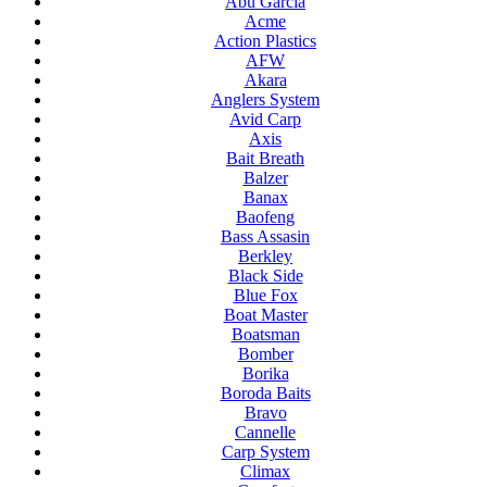
Abu Garcia
Acme
Action Plastics
AFW
Akara
Anglers System
Avid Carp
Axis
Bait Breath
Balzer
Banax
Baofeng
Bass Assasin
Berkley
Black Side
Blue Fox
Boat Master
Boatsman
Bomber
Borika
Boroda Baits
Bravo
Cannelle
Carp System
Climax