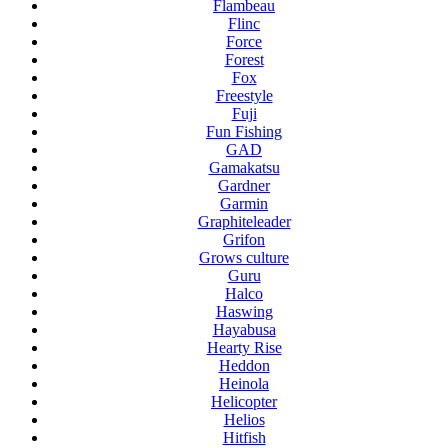
Flambeau
Flinc
Force
Forest
Fox
Freestyle
Fuji
Fun Fishing
GAD
Gamakatsu
Gardner
Garmin
Graphiteleader
Grifon
Grows culture
Guru
Halco
Haswing
Hayabusa
Hearty Rise
Heddon
Heinola
Helicopter
Helios
Hitfish