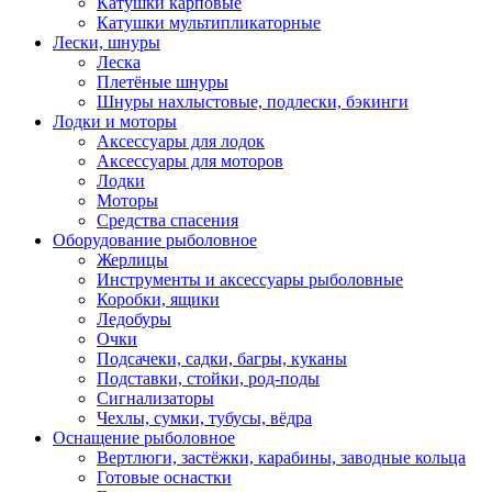
Катушки карповые
Катушки мультипликаторные
Лески, шнуры
Леска
Плетёные шнуры
Шнуры нахлыстовые, подлески, бэкинги
Лодки и моторы
Аксессуары для лодок
Аксессуары для моторов
Лодки
Моторы
Средства спасения
Оборудование рыболовное
Жерлицы
Инструменты и аксессуары рыболовные
Коробки, ящики
Ледобуры
Очки
Подсачеки, садки, багры, куканы
Подставки, стойки, род-поды
Сигнализаторы
Чехлы, сумки, тубусы, вёдра
Оснащение рыболовное
Вертлюги, застёжки, карабины, заводные кольца
Готовые оснастки