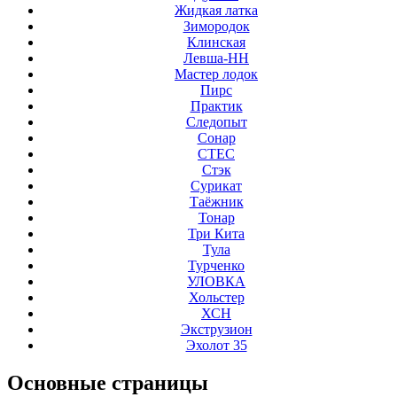
Жидкая латка
Зимородок
Клинская
Левша-НН
Мастер лодок
Пирс
Практик
Следопыт
Сонар
СТЕС
Стэк
Сурикат
Таёжник
Тонар
Три Кита
Тула
Турченко
УЛОВКА
Хольстер
ХСН
Экструзион
Эхолот 35
Основные
страницы