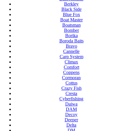
Berkley
Black Side
Blue Fox
Boat Master
Boatsman
Bomber
Borika
Boroda Baits
Bravo
Cannelle
Carp System
Climax
Comfort
Coppens
Cormoran
Cottus
Crazy Fish
Cresta
Cyberfishing
Daiwa
DAM
Decoy
Deeper
Delta
DM