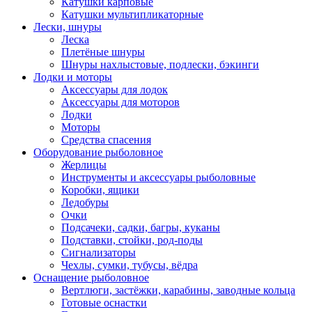
Катушки карповые
Катушки мультипликаторные
Лески, шнуры
Леска
Плетёные шнуры
Шнуры нахлыстовые, подлески, бэкинги
Лодки и моторы
Аксессуары для лодок
Аксессуары для моторов
Лодки
Моторы
Средства спасения
Оборудование рыболовное
Жерлицы
Инструменты и аксессуары рыболовные
Коробки, ящики
Ледобуры
Очки
Подсачеки, садки, багры, куканы
Подставки, стойки, род-поды
Сигнализаторы
Чехлы, сумки, тубусы, вёдра
Оснащение рыболовное
Вертлюги, застёжки, карабины, заводные кольца
Готовые оснастки