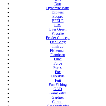
Duo
Dynamite Baits
Ecogear
Ecopro
EFELE
ERS
Ever Green
Favorite
Feeder Concept
Fish Berry
Fish up
Fisherman
Flambeau
Flinc
Force
Forest
Fox
Freestyle
Fuji
Fun Fishing
GAD
Gamakatsu
Gardner
Garmin
Graphiteleader