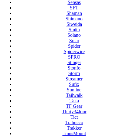
Sensas
SFT
Shaman
Shimano
Siweida
Smith
Solano
Solar
Spider
Spiderwire
SPRO
Stinger
Stonfo
Storm
Streamer
Sufix
Sunline
Tailwalk
Taka
TF Gear
Thirty34four
Tict
Trabucco
Trakker
TransMount