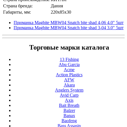
Страна бренда:
Дания
Габариты, мм:
220x85x30
Приманка Magbite MBW04 Snatch bite shad 4-06 4.0" 5шт
Приманка Magbite MBW04 Snatch bite shad 3-04 3.0" 5шт
Торговые марки каталога
13 Fishing
Abu Garcia
Acme
Action Plastics
AFW
Akara
Anglers System
Avid Carp
Axis
Bait Breath
Balzer
Banax
Baofeng
Bass Assasin