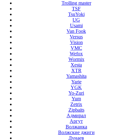
Trolling master
TSF
TsuYoki
UG
Usami
Van Fook
Versus
Vision
VMC
Wefox
Wormix
Xesta
XTR
Yamashita
Yarie
YGK
Yo-Zuri
Yum
Zetrix
Zipbaits
Адмирал
Аргут
Волжанка
Волжские джиги
Дунаев