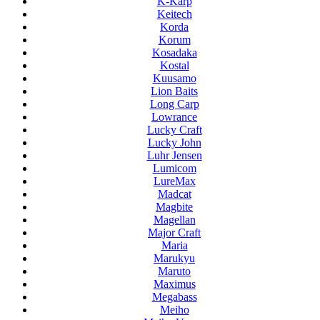
K-Karp
Keitech
Korda
Korum
Kosadaka
Kostal
Kuusamo
Lion Baits
Long Carp
Lowrance
Lucky Craft
Lucky John
Luhr Jensen
Lumicom
LureMax
Madcat
Magbite
Magellan
Major Craft
Maria
Marukyu
Maruto
Maximus
Megabass
Meiho