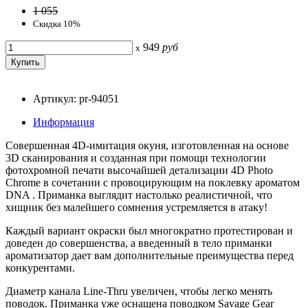
1 055
Скидка 10%
949
руб
x
Артикул: pr-94051
Информация
Совершенная 4D-имитация окуня, изготовленная на основе
3D сканирования и созданная при помощи технологии
фотохромной печати высочайшей детализации 4D Photo
Chrome в сочетании с провоцирующим на поклевку ароматом
DNA . Приманка выглядит настолько реалистичной, что
хищник без малейшего сомнения устремляется в атаку!
Каждый вариант окраски был многократно протестирован и
доведен до совершенства, а введенный в тело приманки
ароматизатор дает вам дополнительные преимущества перед
конкурентами.
Диаметр канала Line-Thru увеличен, чтобы легко менять
поводок. Приманка уже оснащена поводком Savage Gear