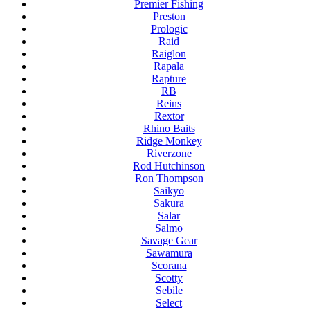
Premier Fishing
Preston
Prologic
Raid
Raiglon
Rapala
Rapture
RB
Reins
Rextor
Rhino Baits
Ridge Monkey
Riverzone
Rod Hutchinson
Ron Thompson
Saikyo
Sakura
Salar
Salmo
Savage Gear
Sawamura
Scorana
Scotty
Sebile
Select