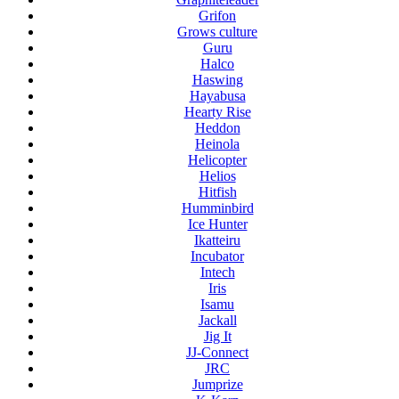
Grifon
Grows culture
Guru
Halco
Haswing
Hayabusa
Hearty Rise
Heddon
Heinola
Helicopter
Helios
Hitfish
Humminbird
Ice Hunter
Ikatteiru
Incubator
Intech
Iris
Isamu
Jackall
Jig It
JJ-Connect
JRC
Jumprize