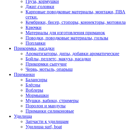
Груза, кормушки
Джиг-головки
Карповые поводковые материалы, монтажи, ПВА
сетки.
Кембрики, бисер, стопоры, коннекторы, мотовила
Крючки
Материалы для изготовления приманок
Поводки, поводковые материалы, гильзы
Поплавки
Прикормка, насадки
Ароматизаторы, дипы, добавки ароматические
Бойлы, пеллетс, макуха, насадки
Прикормки сыпучие
Червь, мотыль, опарыш
Приманки
Балансиры
Блёсны
Воблеры
Мормышки
Мушки, вабики, стримеры
Поролон и мандулы
Приманки силиконовые
Удилища
Запчасти к удилищам
Удилища surf, boat