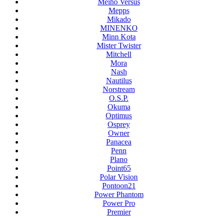
Meiho Versus
Mepps
Mikado
MINENKO
Minn Kota
Mister Twister
Mitchell
Mora
Nash
Nautilus
Norstream
O.S.P.
Okuma
Optimus
Osprey
Owner
Panacea
Penn
Plano
Point65
Polar Vision
Pontoon21
Power Phantom
Power Pro
Premier