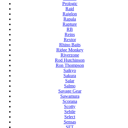
Prologic
Raid
Raiglon
Rapala
Rapture
RB
Reins
Rextor
Rhino Baits
Ridge Monkey
Riverzone
Rod Hutchinson
Ron Thompson
Saikyo
Sakura
Salar
Salmo
Savage Gear
Sawamura
Scorana
Scotty
Sebile
Select
Sensas
SFT