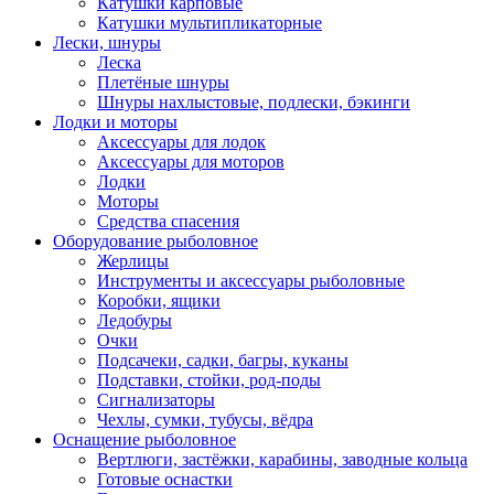
Катушки карповые
Катушки мультипликаторные
Лески, шнуры
Леска
Плетёные шнуры
Шнуры нахлыстовые, подлески, бэкинги
Лодки и моторы
Аксессуары для лодок
Аксессуары для моторов
Лодки
Моторы
Средства спасения
Оборудование рыболовное
Жерлицы
Инструменты и аксессуары рыболовные
Коробки, ящики
Ледобуры
Очки
Подсачеки, садки, багры, куканы
Подставки, стойки, род-поды
Сигнализаторы
Чехлы, сумки, тубусы, вёдра
Оснащение рыболовное
Вертлюги, застёжки, карабины, заводные кольца
Готовые оснастки