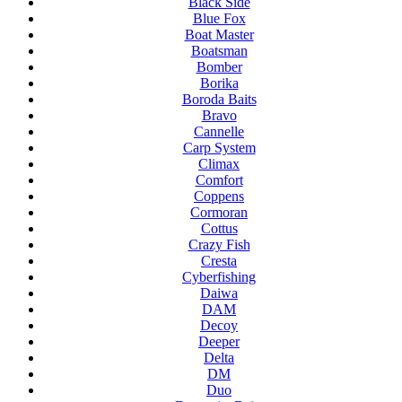
Black Side
Blue Fox
Boat Master
Boatsman
Bomber
Borika
Boroda Baits
Bravo
Cannelle
Carp System
Climax
Comfort
Coppens
Cormoran
Cottus
Crazy Fish
Cresta
Cyberfishing
Daiwa
DAM
Decoy
Deeper
Delta
DM
Duo