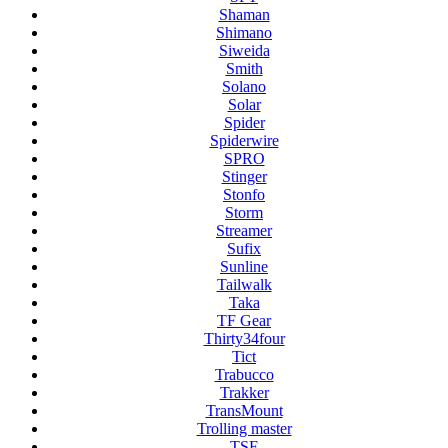
Shaman
Shimano
Siweida
Smith
Solano
Solar
Spider
Spiderwire
SPRO
Stinger
Stonfo
Storm
Streamer
Sufix
Sunline
Tailwalk
Taka
TF Gear
Thirty34four
Tict
Trabucco
Trakker
TransMount
Trolling master
TSF