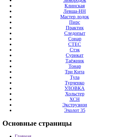
Зимородок
Клинская
Левша-НН
Мастер лодок
Пирс
Практик
Следопыт
Сонар
СТЕС
Стэк
Сурикат
Таёжник
Тонар
Три Кита
Тула
Турченко
УЛОВКА
Хольстер
ХСН
Экструзион
Эхолот 35
Основные
страницы
Главная