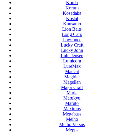
Korda
Korum
Kosadaka
Kostal
Kuusamo
Lion Baits
Long Carp
Lowrance
Lucky Craft
Lucky John
Luhr Jensen
Lumicom
LureMax
Madcat
Magbite
Magellan
Major Craft
Maria
Marukyu
Maruto
Maximus
Megabass
Meiho
Meiho Versus
Mepps