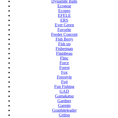
Dynamite Baits
Ecogear
Ecopro
EFELE
ERS
Ever Green
Favorite
Feeder Concept
Fish Berry
Fish up
Fisherman
Flambeau
Flinc
Force
Forest
Fox
Freestyle
Fuji
Fun Fishing
GAD
Gamakatsu
Gardner
Garmin
Graphiteleader
Grifon