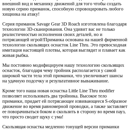
внешний вид и механику движений для того чтобы создать
новую серию приманок, способную спровоцировать любого
хищника на атаку!
Серия приманок Savage Gear 3D Roach изготовлена благодаря
технологии 3D-сканирования. Она удивит вас не только
реалистичностью исполнения своих деталей, но и
потрясающей игрой!Приманка основана на нашей фирменной
технологии скользящих оснасток Line Thru. Это превосходная
имитация настоящей плотвы, которая выглядит и плавает как
живая рыбка.
Мы постоянно модифицируем нашу технологию скользящих
оснасток, благодаря чему тройник располагается у самой
широкой части тела этой приманки, что увеличивает шансы
на удачную подсечку и результативное вываживание.
Кроме того наша новая оснастка Little Line Thru modifier
позволяет использовать два тройника. Высокое тело
приманки, придает ей потрясающее извивающееся S-образное
движение во время равномерной проводки, а также заставляет
ее поворачиваться боком и скользить в сторону во время пауз,
что просто сводит щуку с ума!
Скользящая оснастка медленно тонущей версии приманки