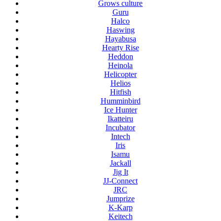
Grows culture
Guru
Halco
Haswing
Hayabusa
Hearty Rise
Heddon
Heinola
Helicopter
Helios
Hitfish
Humminbird
Ice Hunter
Ikatteiru
Incubator
Intech
Iris
Isamu
Jackall
Jig It
JJ-Connect
JRC
Jumprize
K-Karp
Keitech