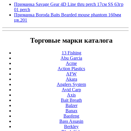
Приманка Savage Gear 4D Line thru perch 17см SS 63гр
01 perch
Приманка Boroda Baits Bearded mouse phantom 160мм
цв.201
Торговые марки каталога
13 Fishing
Abu Garcia
Acme
Action Plastics
AFW
Akara
Anglers System
Avid Carp
Axis
Bait Breath
Balzer
Banax
Baofeng
Bass Assasin
Berkley