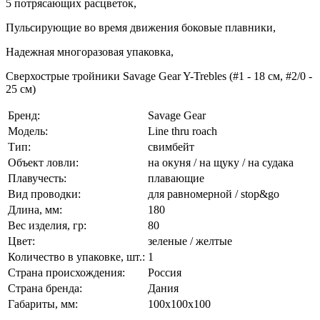
5 потрясающих расцветок,
Пульсирующие во время движения боковые плавники,
Надежная многоразовая упаковка,
Сверхострые тройники Savage Gear Y-Trebles (#1 - 18 см, #2/0 -
25 см)
Бренд:
Savage Gear
Модель:
Line thru roach
Тип:
свимбейт
Объект ловли:
на окуня / на щуку / на судака
Плавучесть:
плавающие
Вид проводки:
для равномерной / stop&go
Длина, мм:
180
Вес изделия, гр:
80
Цвет:
зеленые / желтые
Количество в упаковке, шт.:
1
Страна происхождения:
Россия
Страна бренда:
Дания
Габариты, мм:
100x100x100