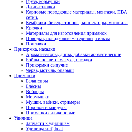
Груза, кормушки
Джиг-головки
Карповые поводковые материалы, монтажи, ПВА
сетки.
Кембрики, бисер, стопоры, коннекторы, мотовила
Крючки
Материалы для изготовления приманок
Поводки, поводковые материалы, гильзы
Поплавки
Прикормка, насадки
Ароматизаторы, дипы, добавки ароматические
Бойлы, пеллетс, макуха, насадки
Прикормки сыпучие
Червь, мотыль, опарыш
Приманки
Балансиры
Блёсны
Воблеры
Мормышки
Мушки, вабики, стримеры
Поролон и мандулы
Приманки силиконовые
Удилища
Запчасти к удилищам
Удилища surf, boat