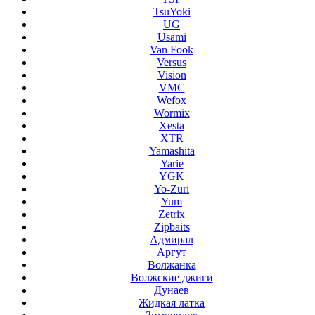
TsuYoki
UG
Usami
Van Fook
Versus
Vision
VMC
Wefox
Wormix
Xesta
XTR
Yamashita
Yarie
YGK
Yo-Zuri
Yum
Zetrix
Zipbaits
Адмирал
Аргут
Волжанка
Волжские джиги
Дунаев
Жидкая латка