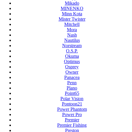
Mikado
MINENKO
Minn Kota
Mister Twister
Mitchell
Mora
Nash
Nautilus
Norstream
O.S.P.
Okuma
Optimus
Osprey
Owner
Panacea
Penn
Plano
Point65
Polar Vision
Pontoon21
Power Phantom
Power Pro
Premier
Premier Fishing
Preston