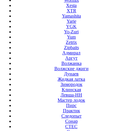
Wormix
Xesta
XTR
Yamashita
Yarie
YGK
Yo-Zuri
Yum
Zetrix
Zipbaits
Адмирал
Аргут
Волжанка
Волжские джиги
Дунаев
Жидкая латка
Зимородок
Клинская
Левша-НН
Мастер лодок
Пирс
Практик
Следопыт
Сонар
СТЕС