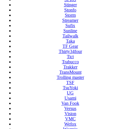
Stinger
Stonfo
Storm
Streamer
Sufix
Sunline
Tailwalk
Taka
TF Gear
Thirty34four
Tict
Trabucco
Trakker
TransMount
Trolling master
TSF
TsuYoki
UG
Usami
Van Fook
Versus
Vision
VMC
Wefox