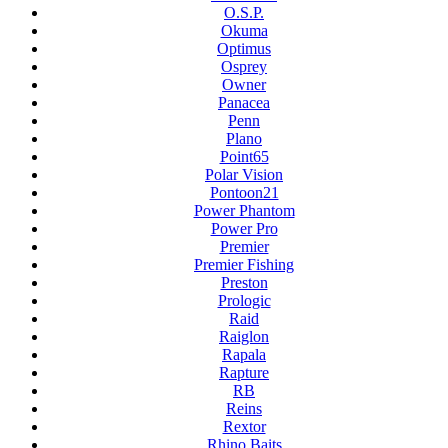
O.S.P.
Okuma
Optimus
Osprey
Owner
Panacea
Penn
Plano
Point65
Polar Vision
Pontoon21
Power Phantom
Power Pro
Premier
Premier Fishing
Preston
Prologic
Raid
Raiglon
Rapala
Rapture
RB
Reins
Rextor
Rhino Baits