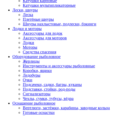
Катушки карповые
Катушки мультипликаторные
Лески, шнуры
Леска
Плетёные шнуры
Шнуры нахлыстовые, подлески, бэкинги
Лодки и моторы
Аксессуары для лодок
Аксессуары для моторов
Лодки
Моторы
Средства спасения
Оборудование рыболовное
Жерлицы
Инструменты и аксессуары рыболовные
Коробки, ящики
Ледобуры
Очки
Подсачеки, садки, багры, куканы
Подставки, стойки, род-поды
Сигнализаторы
Чехлы, сумки, тубусы, вёдра
Оснащение рыболовное
Вертлюги, застёжки, карабины, заводные кольца
Готовые оснастки