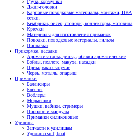
Груза, кормушки
Джиг-головки
Карповые поводковые материалы, монтажи, ПВА
сетки.
Кембрики, бисер, стопоры, коннекторы, мотовила
Крючки
Материалы для изготовления приманок
Поводки, поводковые материалы, гильзы
Поплавки
Прикормка, насадки
Ароматизаторы, дипы, добавки ароматические
Бойлы, пеллетс, макуха, насадки
Прикормки сыпучие
Червь, мотыль, опарыш
Приманки
Балансиры
Блёсны
Воблеры
Мормышки
Мушки, вабики, стримеры
Поролон и мандулы
Приманки силиконовые
Удилища
Запчасти к удилищам
Удилища surf, boat