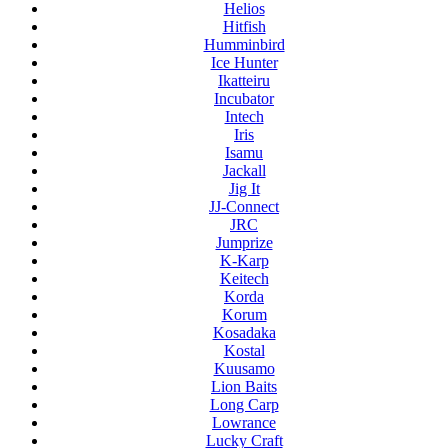
Helios
Hitfish
Humminbird
Ice Hunter
Ikatteiru
Incubator
Intech
Iris
Isamu
Jackall
Jig It
JJ-Connect
JRC
Jumprize
K-Karp
Keitech
Korda
Korum
Kosadaka
Kostal
Kuusamo
Lion Baits
Long Carp
Lowrance
Lucky Craft