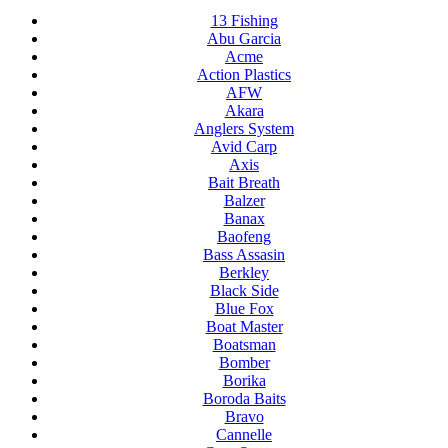
13 Fishing
Abu Garcia
Acme
Action Plastics
AFW
Akara
Anglers System
Avid Carp
Axis
Bait Breath
Balzer
Banax
Baofeng
Bass Assasin
Berkley
Black Side
Blue Fox
Boat Master
Boatsman
Bomber
Borika
Boroda Baits
Bravo
Cannelle