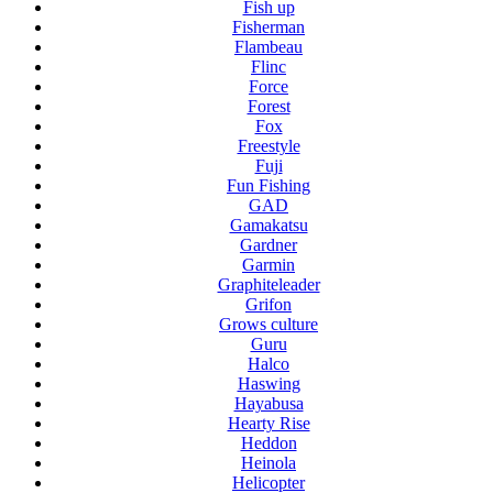
Fish up
Fisherman
Flambeau
Flinc
Force
Forest
Fox
Freestyle
Fuji
Fun Fishing
GAD
Gamakatsu
Gardner
Garmin
Graphiteleader
Grifon
Grows culture
Guru
Halco
Haswing
Hayabusa
Hearty Rise
Heddon
Heinola
Helicopter