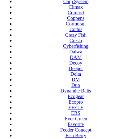
Carp System
Climax
Comfort
Coppens
Cormoran
Cottus
Crazy Fish
Cresta
Cyberfishing
Daiwa
DAM
Decoy
Deeper
Delta
DM
Duo
Dynamite Baits
Ecogear
Ecopro
EFELE
ERS
Ever Green
Favorite
Feeder Concept
Fish Berry