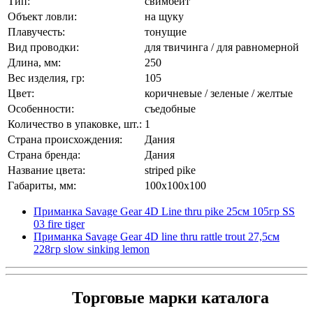
Тип:
свимбейт
Объект ловли:
на щуку
Плавучесть:
тонущие
Вид проводки:
для твичинга / для равномерной
Длина, мм:
250
Вес изделия, гр:
105
Цвет:
коричневые / зеленые / желтые
Особенности:
съедобные
Количество в упаковке, шт.:
1
Страна происхождения:
Дания
Страна бренда:
Дания
Название цвета:
striped pike
Габариты, мм:
100x100x100
Приманка Savage Gear 4D Line thru pike 25см 105гр SS
03 fire tiger
Приманка Savage Gear 4D line thru rattle trout 27,5см
228гр slow sinking lemon
Торговые марки каталога