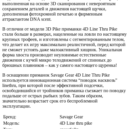
выполненная на основе 3D сканирования с невероятным
сохранением деталей и движения настоящей щучки,
дополненная фотохромной печатью и фирменным
аттрактантом DNA scent.
В отличии от модели 3D Pike приманки 4D Line Thru Pike
стали больше в размерах, нацеленные на ловли по настоящему
крупных трофеев, и изготовлены с сегментированным телом,
что делает их игру максимально реалистичной, перед которой
не сможет устоять даже малоактивный хищник. Уникальная
форма хвоста производит неуловимые естественные
движения с кучей микро телодвижений от спинных до
брюшных плавников – как у самого настоящего щуренка!
В оснащении приманок Savage Gear 4D Line Thru Pike
используется инновационная система “поводок насквозь”
linethru, при которой после эффективной подсечки,
освободившийся от тройников приманка съезжает по поводку
подальше от острых рыбьих зубов. Таким образом,
значительно возрастает срок его беспроблемной
эксплуатации.
Бренд:
Savage Gear
Модель:
4D Line thru pike