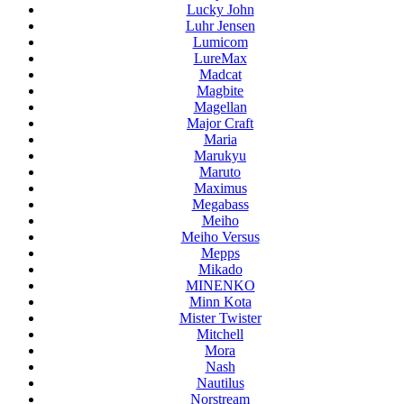
Lucky John
Luhr Jensen
Lumicom
LureMax
Madcat
Magbite
Magellan
Major Craft
Maria
Marukyu
Maruto
Maximus
Megabass
Meiho
Meiho Versus
Mepps
Mikado
MINENKO
Minn Kota
Mister Twister
Mitchell
Mora
Nash
Nautilus
Norstream