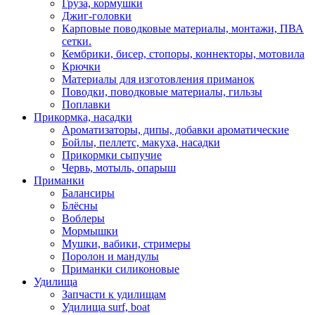
Груза, кормушки
Джиг-головки
Карповые поводковые материалы, монтажи, ПВА
сетки.
Кембрики, бисер, стопоры, коннекторы, мотовила
Крючки
Материалы для изготовления приманок
Поводки, поводковые материалы, гильзы
Поплавки
Прикормка, насадки
Ароматизаторы, дипы, добавки ароматические
Бойлы, пеллетс, макуха, насадки
Прикормки сыпучие
Червь, мотыль, опарыш
Приманки
Балансиры
Блёсны
Воблеры
Мормышки
Мушки, вабики, стримеры
Поролон и мандулы
Приманки силиконовые
Удилища
Запчасти к удилищам
Удилища surf, boat