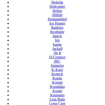
Heinola
Helicopter
Helios
Hitfish
Humminbird
Ice Hunter
Ikatteiru
Incubator
Intech
Iris
Isamu
Jackall
Jig It
JJ-Connect
JRC
Jumprize
K-Karp
Keitech
Korda
Korum
Kosadaka
Kostal
Kuusamo
Lion Baits
Long Carp