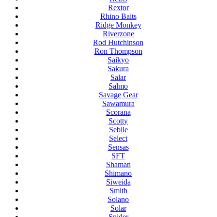
Rextor
Rhino Baits
Ridge Monkey
Riverzone
Rod Hutchinson
Ron Thompson
Saikyo
Sakura
Salar
Salmo
Savage Gear
Sawamura
Scorana
Scotty
Sebile
Select
Sensas
SFT
Shaman
Shimano
Siweida
Smith
Solano
Solar
Spider