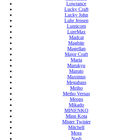
Lowrance
Lucky Craft
Lucky John
Luhr Jensen
Lumicom
LureMax
Madcat
Magbite
Magellan
Major Craft
Maria
Marukyu
Maruto
Maximus
Megabass
Meiho
Meiho Versus
Mepps
Mikado
MINENKO
Minn Kota
Mister Twister
Mitchell
Mora
Nash