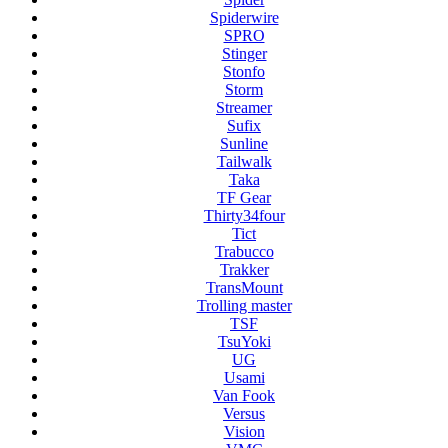
Spiderwire
SPRO
Stinger
Stonfo
Storm
Streamer
Sufix
Sunline
Tailwalk
Taka
TF Gear
Thirty34four
Tict
Trabucco
Trakker
TransMount
Trolling master
TSF
TsuYoki
UG
Usami
Van Fook
Versus
Vision