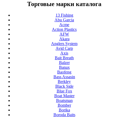
Торговые марки каталога
13 Fishing
Abu Garcia
Acme
Action Plastics
AFW
Akara
Anglers System
Avid Carp
Axis
Bait Breath
Balzer
Banax
Baofeng
Bass Assasin
Berkley
Black Side
Blue Fox
Boat Master
Boatsman
Bomber
Borika
Boroda Baits