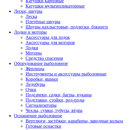
Катушки карповые
Катушки мультипликаторные
Лески, шнуры
Леска
Плетёные шнуры
Шнуры нахлыстовые, подлески, бэкинги
Лодки и моторы
Аксессуары для лодок
Аксессуары для моторов
Лодки
Моторы
Средства спасения
Оборудование рыболовное
Жерлицы
Инструменты и аксессуары рыболовные
Коробки, ящики
Ледобуры
Очки
Подсачеки, садки, багры, куканы
Подставки, стойки, род-поды
Сигнализаторы
Чехлы, сумки, тубусы, вёдра
Оснащение рыболовное
Вертлюги, застёжки, карабины, заводные кольца
Готовые оснастки