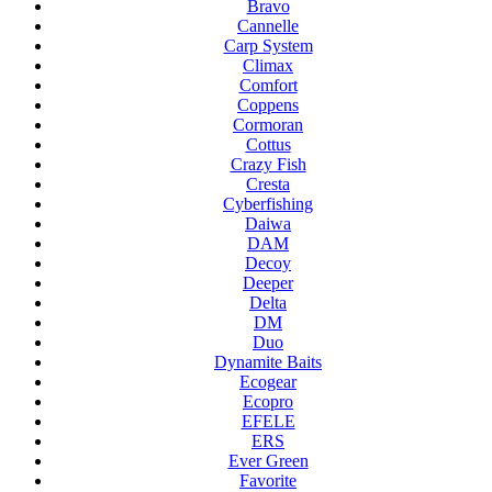
Bravo
Cannelle
Carp System
Climax
Comfort
Coppens
Cormoran
Cottus
Crazy Fish
Cresta
Cyberfishing
Daiwa
DAM
Decoy
Deeper
Delta
DM
Duo
Dynamite Baits
Ecogear
Ecopro
EFELE
ERS
Ever Green
Favorite