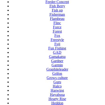
Feeder Concept
Fish Berry
Fish up
Fisherman
Flambeau
Flinc
Force
Forest
Fox
Freestyle
Fuji
Fun Fishing
GAD
Gamakatsu
Gardner
Garmin
Graphiteleader
Grifon
Grows culture
Guru
Halco
Haswing
Hayabusa
Hearty Rise
Heddon