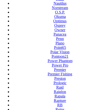
Nautilus
Norstream
O.S.P.
Okuma
Optimus
Osprey
Owner
Panacea
Penn
Plano
Point65
Polar Vision
Pontoon21
Power Phantom
Power Pro
Premier
Premier Fishing
Preston
Prologic
Raid
Raiglon
Rapala
Rapture
RB
Reins