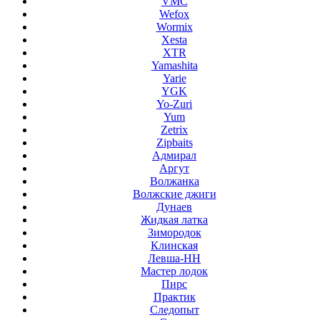
VMC
Wefox
Wormix
Xesta
XTR
Yamashita
Yarie
YGK
Yo-Zuri
Yum
Zetrix
Zipbaits
Адмирал
Аргут
Волжанка
Волжские джиги
Дунаев
Жидкая латка
Зимородок
Клинская
Левша-НН
Мастер лодок
Пирс
Практик
Следопыт