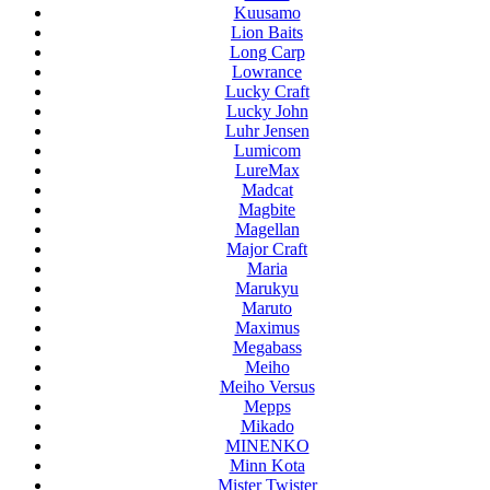
Kuusamo
Lion Baits
Long Carp
Lowrance
Lucky Craft
Lucky John
Luhr Jensen
Lumicom
LureMax
Madcat
Magbite
Magellan
Major Craft
Maria
Marukyu
Maruto
Maximus
Megabass
Meiho
Meiho Versus
Mepps
Mikado
MINENKO
Minn Kota
Mister Twister