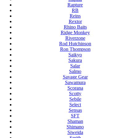
Rapture
RB
Reins
Rextor
Rhino Baits
Ridge Monkey
Riverzone
Rod Hutchinson
Ron Thompson
Saikyo
Sakura
Salar
Salmo
Savage Gear
Sawamura
Scorana
Scotty
Sebile
Select
Sensas
SFT
Shaman
Shimano
Siweida
Smith