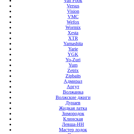
Van Fook
Versus
Vision
VMC
Wefox
Wormix
Xesta
XTR
Yamashita
Yarie
YGK
Yo-Zuri
Yum
Zetrix
Zipbaits
Адмирал
Аргут
Волжанка
Волжские джиги
Дунаев
Жидкая латка
Зимородок
Клинская
Левша-НН
Мастер лодок