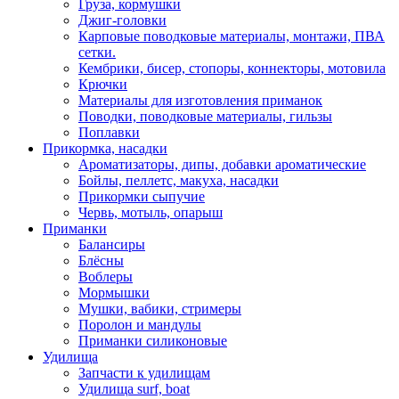
Груза, кормушки
Джиг-головки
Карповые поводковые материалы, монтажи, ПВА
сетки.
Кембрики, бисер, стопоры, коннекторы, мотовила
Крючки
Материалы для изготовления приманок
Поводки, поводковые материалы, гильзы
Поплавки
Прикормка, насадки
Ароматизаторы, дипы, добавки ароматические
Бойлы, пеллетс, макуха, насадки
Прикормки сыпучие
Червь, мотыль, опарыш
Приманки
Балансиры
Блёсны
Воблеры
Мормышки
Мушки, вабики, стримеры
Поролон и мандулы
Приманки силиконовые
Удилища
Запчасти к удилищам
Удилища surf, boat