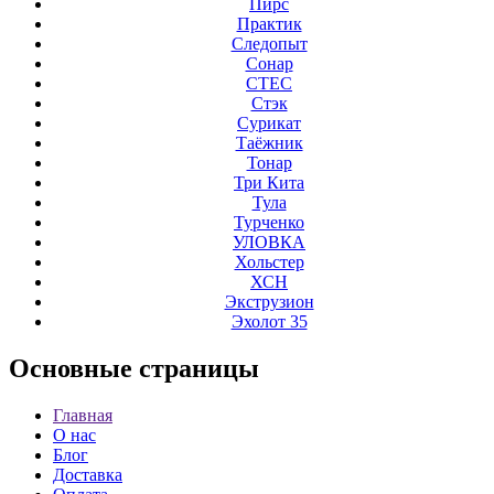
Пирс
Практик
Следопыт
Сонар
СТЕС
Стэк
Сурикат
Таёжник
Тонар
Три Кита
Тула
Турченко
УЛОВКА
Хольстер
ХСН
Экструзион
Эхолот 35
Основные
страницы
Главная
О нас
Блог
Доставка