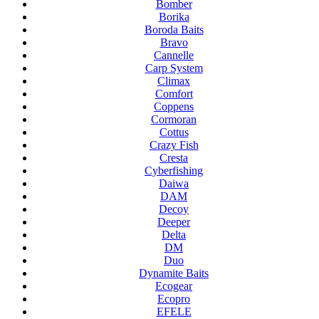
Bomber
Borika
Boroda Baits
Bravo
Cannelle
Carp System
Climax
Comfort
Coppens
Cormoran
Cottus
Crazy Fish
Cresta
Cyberfishing
Daiwa
DAM
Decoy
Deeper
Delta
DM
Duo
Dynamite Baits
Ecogear
Ecopro
EFELE