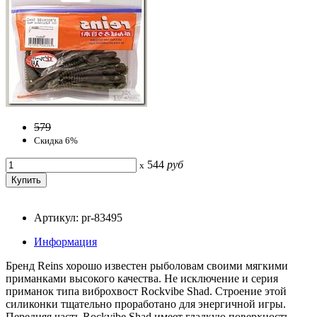
579
Скидка 6%
544
руб
x
Артикул: pr-83495
Информация
Бренд Reins хорошо известен рыболовам своими мягкими
приманками высокого качества. Не исключение и серия
приманок типа виброхвост Rockvibe Shad. Строение этой
силиконки тщательно проработано для энергичной игры.
Передняя часть Rockvibe Shad имеет гладкую поверхность,