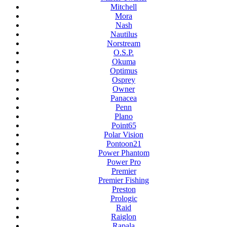
Mitchell
Mora
Nash
Nautilus
Norstream
O.S.P.
Okuma
Optimus
Osprey
Owner
Panacea
Penn
Plano
Point65
Polar Vision
Pontoon21
Power Phantom
Power Pro
Premier
Premier Fishing
Preston
Prologic
Raid
Raiglon
Rapala