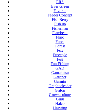
ERS
Ever Green
Favorite
Feeder Concept
Fish Berry
Fish up
Fisherman
Flambeau
Flinc
Force
Forest
Fox
Freestyle
Fuji
Fun Fishing
GAD
Gamakatsu
Gardner
Garmin
Graphiteleader
Grifon
Grows culture
Guru
Halco
Haswing