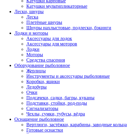
Катушки карповые
Катушки мультипликаторные
Лески, шнуры
Леска
Плетёные шнуры
Шнуры нахлыстовые, подлески, бэкинги
Лодки и моторы
Аксессуары для лодок
Аксессуары для моторов
Лодки
Моторы
Средства спасения
Оборудование рыболовное
Жерлицы
Инструменты и аксессуары рыболовные
Коробки, ящики
Ледобуры
Очки
Подсачеки, садки, багры, куканы
Подставки, стойки, род-поды
Сигнализаторы
Чехлы, сумки, тубусы, вёдра
Оснащение рыболовное
Вертлюги, застёжки, карабины, заводные кольца
Готовые оснастки