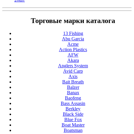
Торговые марки каталога
13 Fishing
Abu Garcia
Acme
Action Plastics
AFW
Akara
Anglers System
Avid Carp
Axis
Bait Breath
Balzer
Banax
Baofeng
Bass Assasin
Berkley
Black Side
Blue Fox
Boat Master
Boatsman