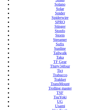
Solano
Solar
Spider
Spiderwire
SPRO
Stinger
Stonfo
Storm
Streamer
Sufix
Sunline
Tailwalk
Taka
TF Gear
Thirty34four
Tict
Trabucco
Trakker
TransMount
Trolling master
TSF
TsuYoki
UG
Usami