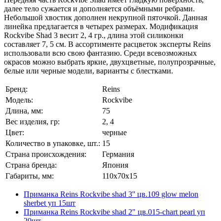
далее тело сужается и дополняется объёмными ребрами.
Небольшой хвостик дополнен некрупной пяточкой. Данная
линейка предлагается в четырех размерах. Модификация
Rockvibe Shad 3 весит 2, 4 гр., длина этой силиконки
составляет 7, 5 см. В ассортименте расцветок эксперты Reins
использовали всю свою фантазию. Среди всевозможных
окрасов можно выбрать яркие, двухцветные, полупрозрачные,
белые или черные модели, варианты с блестками.
Бренд:
Reins
Модель:
Rockvibe
Длина, мм:
75
Вес изделия, гр:
2, 4
Цвет:
черные
Количество в упаковке, шт.:
15
Страна происхождения:
Германия
Страна бренда:
Япония
Габариты, мм:
110x70x15
Приманка Reins Rockvibe shad 3'' цв.109 glow melon
sherbet уп 15шт
Приманка Reins Rockvibe shad 2" цв.015-chart pearl уп
20шт