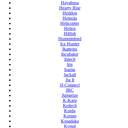
Hayabusa
Hearty Rise
Heddon
Heinola
Helicopter
Helios
Hitfish
Humminbird
Ice Hunter
Ikatteiru
Incubator
Intech
Iris
Isamu
Jackall
Jig It
JJ-Connect
JRC
Jumprize
K-Karp
Keitech
Korda
Korum
Kosadaka
Kostal