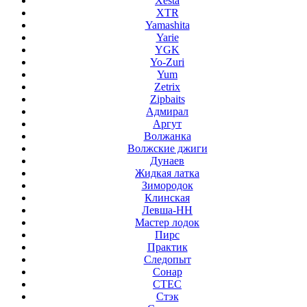
Xesta
XTR
Yamashita
Yarie
YGK
Yo-Zuri
Yum
Zetrix
Zipbaits
Адмирал
Аргут
Волжанка
Волжские джиги
Дунаев
Жидкая латка
Зимородок
Клинская
Левша-НН
Мастер лодок
Пирс
Практик
Следопыт
Сонар
СТЕС
Стэк