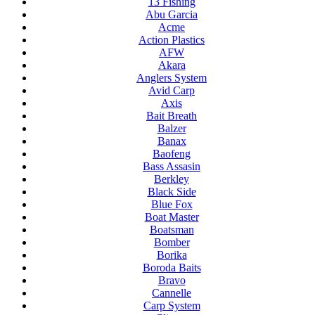
13 Fishing
Abu Garcia
Acme
Action Plastics
AFW
Akara
Anglers System
Avid Carp
Axis
Bait Breath
Balzer
Banax
Baofeng
Bass Assasin
Berkley
Black Side
Blue Fox
Boat Master
Boatsman
Bomber
Borika
Boroda Baits
Bravo
Cannelle
Carp System