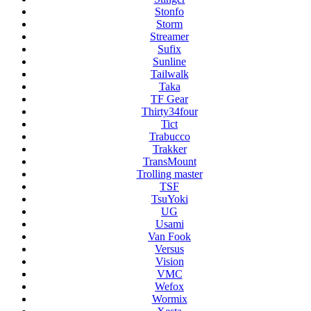
Stonfo
Storm
Streamer
Sufix
Sunline
Tailwalk
Taka
TF Gear
Thirty34four
Tict
Trabucco
Trakker
TransMount
Trolling master
TSF
TsuYoki
UG
Usami
Van Fook
Versus
Vision
VMC
Wefox
Wormix