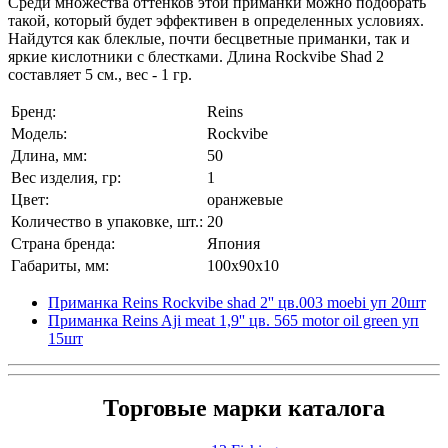
Среди множества оттенков этой приманки можно подобрать
такой, который будет эффективен в определенных условиях.
Найдутся как блеклые, почти бесцветные приманки, так и
яркие кислотники с блестками. Длина Rockvibe Shad 2
составляет 5 см., вес - 1 гр.
Бренд:
Reins
Модель:
Rockvibe
Длина, мм:
50
Вес изделия, гр:
1
Цвет:
оранжевые
Количество в упаковке, шт.:
20
Страна бренда:
Япония
Габариты, мм:
100x90x10
Приманка Reins Rockvibe shad 2'' цв.003 moebi уп 20шт
Приманка Reins Aji meat 1,9'' цв. 565 motor oil green уп
15шт
Торговые марки каталога