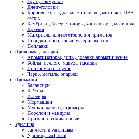
Груза, кормушки
Джиг-головки
Карповые поводковые материалы, монтажи, ПВА
сетки.
Кембрики, бисер, стопоры, коннекторы, мотовила
Крючки
Материалы для изготовления приманок
Поводки, поводковые материалы, гильзы
Поплавки
Прикормка, насадки
Ароматизаторы, дипы, добавки ароматические
Бойлы, пеллетс, макуха, насадки
Прикормки сыпучие
Червь, мотыль, опарыш
Приманки
Балансиры
Блёсны
Воблеры
Мормышки
Мушки, вабики, стримеры
Поролон и мандулы
Приманки силиконовые
Удилища
Запчасти к удилищам
Удилища surf, boat