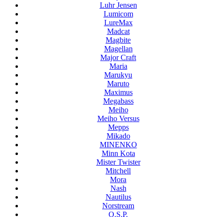
Luhr Jensen
Lumicom
LureMax
Madcat
Magbite
Magellan
Major Craft
Maria
Marukyu
Maruto
Maximus
Megabass
Meiho
Meiho Versus
Mepps
Mikado
MINENKO
Minn Kota
Mister Twister
Mitchell
Mora
Nash
Nautilus
Norstream
O.S.P.