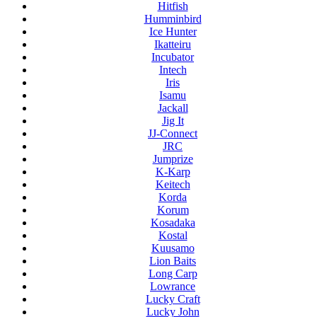
Hitfish
Humminbird
Ice Hunter
Ikatteiru
Incubator
Intech
Iris
Isamu
Jackall
Jig It
JJ-Connect
JRC
Jumprize
K-Karp
Keitech
Korda
Korum
Kosadaka
Kostal
Kuusamo
Lion Baits
Long Carp
Lowrance
Lucky Craft
Lucky John