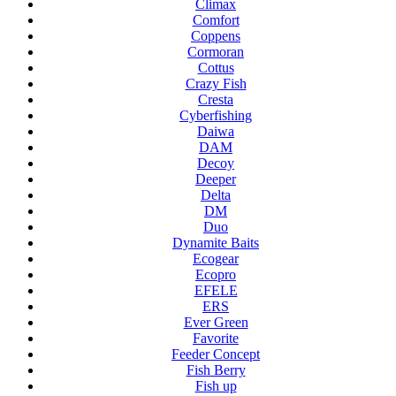
Climax
Comfort
Coppens
Cormoran
Cottus
Crazy Fish
Cresta
Cyberfishing
Daiwa
DAM
Decoy
Deeper
Delta
DM
Duo
Dynamite Baits
Ecogear
Ecopro
EFELE
ERS
Ever Green
Favorite
Feeder Concept
Fish Berry
Fish up