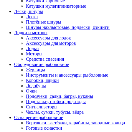
Катушки карповые
Катушки мультипликаторные
Лески, шнуры
Леска
Плетёные шнуры
Шнуры нахлыстовые, подлески, бэкинги
Лодки и моторы
Аксессуары для лодок
Аксессуары для моторов
Лодки
Моторы
Средства спасения
Оборудование рыболовное
Жерлицы
Инструменты и аксессуары рыболовные
Коробки, ящики
Ледобуры
Очки
Подсачеки, садки, багры, куканы
Подставки, стойки, род-поды
Сигнализаторы
Чехлы, сумки, тубусы, вёдра
Оснащение рыболовное
Вертлюги, застёжки, карабины, заводные кольца
Готовые оснастки