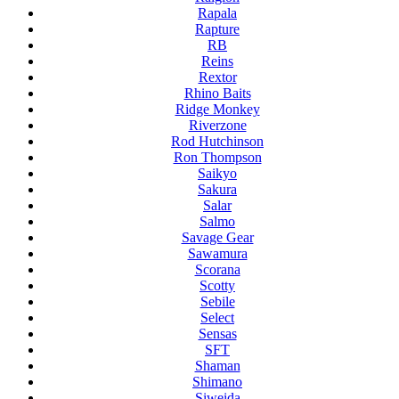
Rapala
Rapture
RB
Reins
Rextor
Rhino Baits
Ridge Monkey
Riverzone
Rod Hutchinson
Ron Thompson
Saikyo
Sakura
Salar
Salmo
Savage Gear
Sawamura
Scorana
Scotty
Sebile
Select
Sensas
SFT
Shaman
Shimano
Siweida