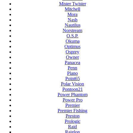
Mister Twister
Mitchell
Mora
Nash
Nautilus
Norstream
O.S.P.
Okuma
Optimus
Osprey
Owner
Panacea
Penn
Plano
Point65
Polar Vision
Pontoon21
Power Phantom
Power Pro
Premier
Premier Fishing
Preston
Prologic
Raid
Raiglon