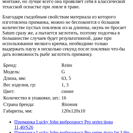
монтаже, но лучше всего она проявляет себя в классической
техасской оснастке при ловле в траве.
Благодаря съедобным свойствам материала из которого
изготовлена приманка, можно не беспокоится о большом
количестве пустых поклевок из-за длинны, окунь не бросает
Saturn сразу же, а пытается заглотить, поэтому подсечка в
большинстве случаев будет результативной, даже при
использовании мелкого крючка, необходимо только
выдержать паузу в несколько секунд после поклевки что-бы
дать возможность рыбе заглотить приманку.
Бренд:
Reins
Модель:
G
Длина, мм:
63, 5
Вес изделия, гр:
1, 3
Цвет:
синие
Количество в упаковке, шт.:
16
Страна бренда:
Япония
Габариты, мм:
120x120x10
Приманка Lucky John виброхвост Pro series tioga
11,40/S26
Приманка Lucky John виброхвост Pro series tioga fat 3.9in