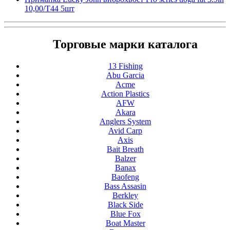
10,00/T44 5шт
Торговые марки каталога
13 Fishing
Abu Garcia
Acme
Action Plastics
AFW
Akara
Anglers System
Avid Carp
Axis
Bait Breath
Balzer
Banax
Baofeng
Bass Assasin
Berkley
Black Side
Blue Fox
Boat Master