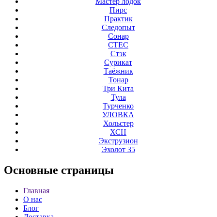
Мастер лодок
Пирс
Практик
Следопыт
Сонар
СТЕС
Стэк
Сурикат
Таёжник
Тонар
Три Кита
Тула
Турченко
УЛОВКА
Хольстер
ХСН
Экструзион
Эхолот 35
Основные
страницы
Главная
О нас
Блог
Доставка