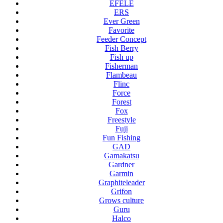
EFELE
ERS
Ever Green
Favorite
Feeder Concept
Fish Berry
Fish up
Fisherman
Flambeau
Flinc
Force
Forest
Fox
Freestyle
Fuji
Fun Fishing
GAD
Gamakatsu
Gardner
Garmin
Graphiteleader
Grifon
Grows culture
Guru
Halco