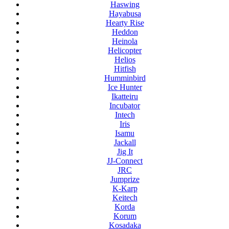
Haswing
Hayabusa
Hearty Rise
Heddon
Heinola
Helicopter
Helios
Hitfish
Humminbird
Ice Hunter
Ikatteiru
Incubator
Intech
Iris
Isamu
Jackall
Jig It
JJ-Connect
JRC
Jumprize
K-Karp
Keitech
Korda
Korum
Kosadaka