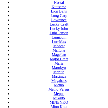
Kostal
Kuusamo
Lion Baits
Long Carp
Lowrance
Lucky Craft
Lucky John
Luhr Jensen
Lumicom
LureMax
Madcat
Magbite
Magellan
Major Craft
Maria
Marukyu
Maruto
Maximus
Megabass
Meiho
Meiho Versus
Mepps
Mikado
MINENKO
Minn Kota