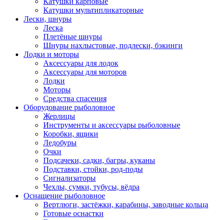
Катушки карповые
Катушки мультипликаторные
Лески, шнуры
Леска
Плетёные шнуры
Шнуры нахлыстовые, подлески, бэкинги
Лодки и моторы
Аксессуары для лодок
Аксессуары для моторов
Лодки
Моторы
Средства спасения
Оборудование рыболовное
Жерлицы
Инструменты и аксессуары рыболовные
Коробки, ящики
Ледобуры
Очки
Подсачеки, садки, багры, куканы
Подставки, стойки, род-поды
Сигнализаторы
Чехлы, сумки, тубусы, вёдра
Оснащение рыболовное
Вертлюги, застёжки, карабины, заводные кольца
Готовые оснастки