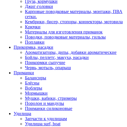
Груза, кормушки
Джиг-головки
Карповые поводковые материалы, монтажи, ПВА
сетки.
Кембрики, бисер, стопоры, коннекторы, мотовила
Крючки
Материалы для изготовления приманок
Поводки, поводковые материалы, гильзы
Поплавки
Прикормка, насадки
Ароматизаторы, дипы, добавки ароматические
Бойлы, пеллетс, макуха, насадки
Прикормки сыпучие
Червь, мотыль, опарыш
Приманки
Балансиры
Блёсны
Воблеры
Мормышки
Мушки, вабики, стримеры
Поролон и мандулы
Приманки силиконовые
Удилища
Запчасти к удилищам
Удилища surf, boat