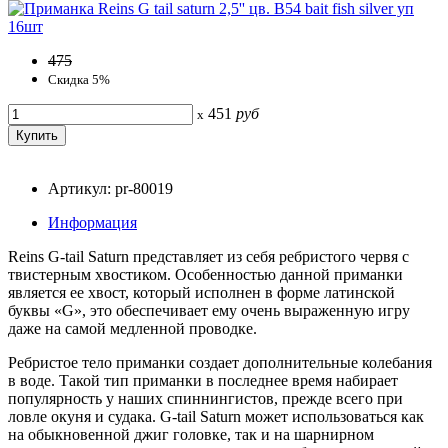
475
Скидка 5%
451
руб
x
Артикул: pr-80019
Информация
Reins G-tail Saturn представляет из себя ребристого червя с
твистерным хвостиком. Особенностью данной приманки
является ее хвост, который исполнен в форме латинской
буквы «G», это обеспечивает ему очень выраженную игру
даже на самой медленной проводке.
Ребристое тело приманки создает дополнительные колебания
в воде. Такой тип приманки в последнее время набирает
популярность у наших спиннингистов, прежде всего при
ловле окуня и судака. G-tail Saturn может использоваться как
на обыкновенной джиг головке, так и на шарнирном