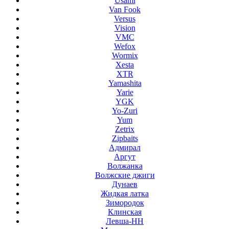
Usami
Van Fook
Versus
Vision
VMC
Wefox
Wormix
Xesta
XTR
Yamashita
Yarie
YGK
Yo-Zuri
Yum
Zetrix
Zipbaits
Адмирал
Аргут
Волжанка
Волжские джиги
Дунаев
Жидкая латка
Зимородок
Клинская
Левша-НН