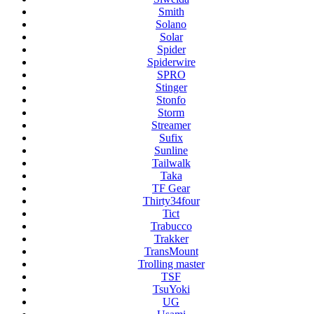
Smith
Solano
Solar
Spider
Spiderwire
SPRO
Stinger
Stonfo
Storm
Streamer
Sufix
Sunline
Tailwalk
Taka
TF Gear
Thirty34four
Tict
Trabucco
Trakker
TransMount
Trolling master
TSF
TsuYoki
UG