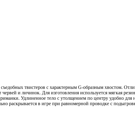
 съедобных твистеров с характерным G-образным хвостом. Отлич
червей и личинок. Для изготовления используется мягкая резин
 приманки. Удлиненное тело с утолщением по центру удобно для
но раскрывается в игре при равномерной проводке с подыгров