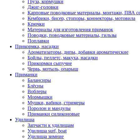
Груза, кормушки
Джиг-головки
Карповые поводковые материалы, монтажи, ПВА се
Кембрики, бисер, стопоры, коннекторы, мотовила
Крючки
Материалы для изготовления приманок
Поводки, поводковые материалы, гильзы
Поплавки
Прикормка, насадки
Ароматизаторы, дипы, добавки ароматические
Бойлы, пеллетс, макуха, насадки
Прикормки сыпучие
Червь, мотыль, опарыш
Приманки
Балансиры
Блёсны
Воблеры
Мормышки
Мушки, вабики, стримеры
Поролон и мандулы
Приманки силиконовые
Удилища
Запчасти к удилищам
Удилища surf, boat
Удилища зимние