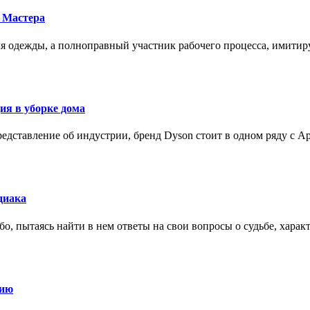
 Мастера
для одежды, а полноправный участник рабочего процесса, имит
ия в уборке дома
редставление об индустрии, бренд Dyson стоит в одном ряду с Ap
диака
о, пытаясь найти в нем ответы на свои вопросы о судьбе, харак
нию