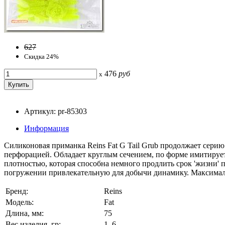
627
Скидка 24%
476
руб
x
Артикул: pr-85303
Информация
Силиконовая приманка Reins Fat G Tail Grub продолжает серию
перфорацией. Обладает круглым сечением, по форме имитирует 
плотностью, которая способна немного продлить срок 'жизни'
погружении привлекательную для добычи динамику. Максималь
Бренд:
Reins
Модель:
Fat
Длина, мм:
75
Вес изделия, гр:
1, 6