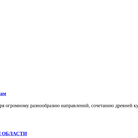
там
ря огромному разнообразию направлений, сочетанию древней к
Й ОБЛАСТИ