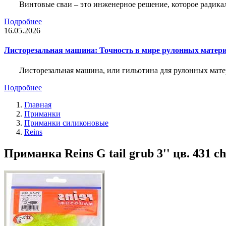
Винтовые сваи – это инженерное решение, которое радика
Подробнее
16.05.2026
Листорезальная машина: Точность в мире рулонных матер
Листорезальная машина, или гильотина для рулонных мат
Подробнее
Главная
Приманки
Приманки силиконовые
Reins
Приманка Reins G tail grub 3'' цв. 431 cha