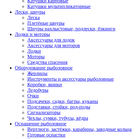
Катушки карповые
Катушки мультипликаторные
Лески, шнуры
Леска
Плетёные шнуры
Шнуры нахлыстовые, подлески, бэкинги
Лодки и моторы
Аксессуары для лодок
Аксессуары для моторов
Лодки
Моторы
Средства спасения
Оборудование рыболовное
Жерлицы
Инструменты и аксессуары рыболовные
Коробки, ящики
Ледобуры
Очки
Подсачеки, садки, багры, куканы
Подставки, стойки, род-поды
Сигнализаторы
Чехлы, сумки, тубусы, вёдра
Оснащение рыболовное
Вертлюги, застёжки, карабины, заводные кольца
Готовые оснастки