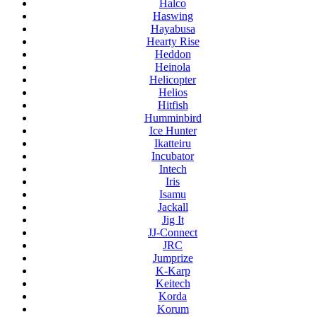
Halco
Haswing
Hayabusa
Hearty Rise
Heddon
Heinola
Helicopter
Helios
Hitfish
Humminbird
Ice Hunter
Ikatteiru
Incubator
Intech
Iris
Isamu
Jackall
Jig It
JJ-Connect
JRC
Jumprize
K-Karp
Keitech
Korda
Korum