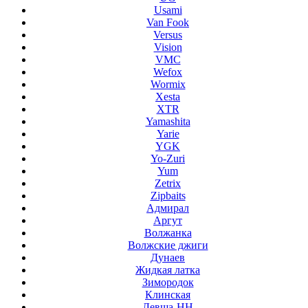
Usami
Van Fook
Versus
Vision
VMC
Wefox
Wormix
Xesta
XTR
Yamashita
Yarie
YGK
Yo-Zuri
Yum
Zetrix
Zipbaits
Адмирал
Аргут
Волжанка
Волжские джиги
Дунаев
Жидкая латка
Зимородок
Клинская
Левша-НН