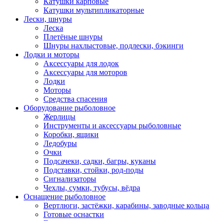
Катушки карповые
Катушки мультипликаторные
Лески, шнуры
Леска
Плетёные шнуры
Шнуры нахлыстовые, подлески, бэкинги
Лодки и моторы
Аксессуары для лодок
Аксессуары для моторов
Лодки
Моторы
Средства спасения
Оборудование рыболовное
Жерлицы
Инструменты и аксессуары рыболовные
Коробки, ящики
Ледобуры
Очки
Подсачеки, садки, багры, куканы
Подставки, стойки, род-поды
Сигнализаторы
Чехлы, сумки, тубусы, вёдра
Оснащение рыболовное
Вертлюги, застёжки, карабины, заводные кольца
Готовые оснастки