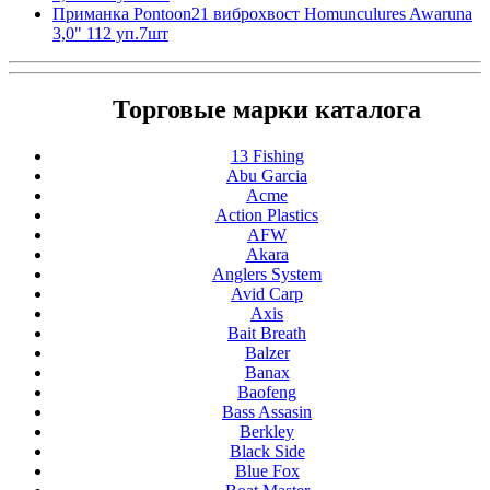
Приманка Pontoon21 виброхвост Homunculures Awaruna
3,0" 112 уп.7шт
Торговые марки каталога
13 Fishing
Abu Garcia
Acme
Action Plastics
AFW
Akara
Anglers System
Avid Carp
Axis
Bait Breath
Balzer
Banax
Baofeng
Bass Assasin
Berkley
Black Side
Blue Fox