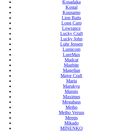
Kosadaka
Kostal
Kuusamo
Lion Baits
Long Carp
Lowrance
Lucky Craft
Lucky John
Luhr Jensen
Lumicom
LureMax
Madcat
Magbite
Magellan
Major Craft
Maria
Marukyu
Maruto
Maximus
Megabass
Meiho
Meiho Versus
Mepps
Mikado
MINENKO