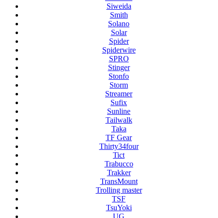
Siweida
Smith
Solano
Solar
Spider
Spiderwire
SPRO
Stinger
Stonfo
Storm
Streamer
Sufix
Sunline
Tailwalk
Taka
TF Gear
Thirty34four
Tict
Trabucco
Trakker
TransMount
Trolling master
TSF
TsuYoki
UG