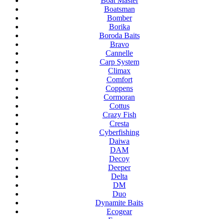
Boat Master
Boatsman
Bomber
Borika
Boroda Baits
Bravo
Cannelle
Carp System
Climax
Comfort
Coppens
Cormoran
Cottus
Crazy Fish
Cresta
Cyberfishing
Daiwa
DAM
Decoy
Deeper
Delta
DM
Duo
Dynamite Baits
Ecogear