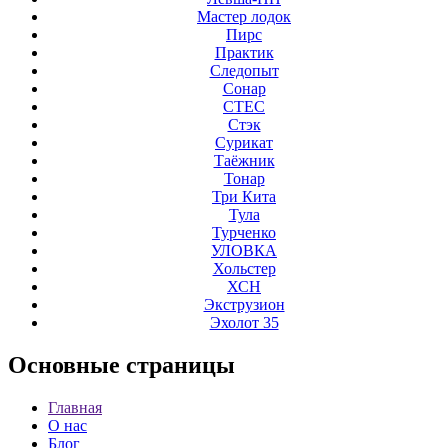
Мастер лодок
Пирс
Практик
Следопыт
Сонар
СТЕС
Стэк
Сурикат
Таёжник
Тонар
Три Кита
Тула
Турченко
УЛОВКА
Хольстер
ХСН
Экструзион
Эхолот 35
Основные
страницы
Главная
О нас
Блог