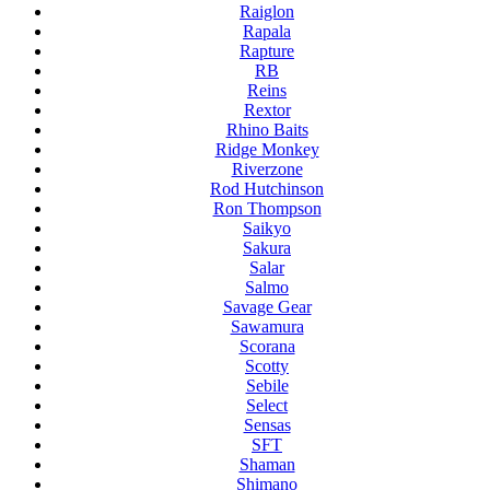
Raiglon
Rapala
Rapture
RB
Reins
Rextor
Rhino Baits
Ridge Monkey
Riverzone
Rod Hutchinson
Ron Thompson
Saikyo
Sakura
Salar
Salmo
Savage Gear
Sawamura
Scorana
Scotty
Sebile
Select
Sensas
SFT
Shaman
Shimano