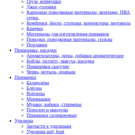
Груза, кормушки
Джиг-головки
Карповые поводковые материалы, монтажи, ПВА
сетки.
Кембрики, бисер, стопоры, коннекторы, мотовила
Крючки
Материалы для изготовления приманок
Поводки, поводковые материалы, гильзы
Поплавки
Прикормка, насадки
Ароматизаторы, дипы, добавки ароматические
Бойлы, пеллетс, макуха, насадки
Прикормки сыпучие
Червь, мотыль, опарыш
Приманки
Балансиры
Блёсны
Воблеры
Мормышки
Мушки, вабики, стримеры
Поролон и мандулы
Приманки силиконовые
Удилища
Запчасти к удилищам
Удилища surf, boat