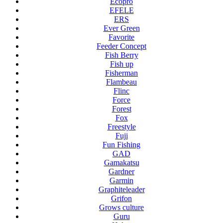
Ecopro
EFELE
ERS
Ever Green
Favorite
Feeder Concept
Fish Berry
Fish up
Fisherman
Flambeau
Flinc
Force
Forest
Fox
Freestyle
Fuji
Fun Fishing
GAD
Gamakatsu
Gardner
Garmin
Graphiteleader
Grifon
Grows culture
Guru