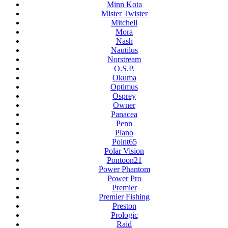
Minn Kota
Mister Twister
Mitchell
Mora
Nash
Nautilus
Norstream
O.S.P.
Okuma
Optimus
Osprey
Owner
Panacea
Penn
Plano
Point65
Polar Vision
Pontoon21
Power Phantom
Power Pro
Premier
Premier Fishing
Preston
Prologic
Raid