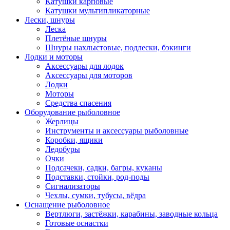
Катушки карповые
Катушки мультипликаторные
Лески, шнуры
Леска
Плетёные шнуры
Шнуры нахлыстовые, подлески, бэкинги
Лодки и моторы
Аксессуары для лодок
Аксессуары для моторов
Лодки
Моторы
Средства спасения
Оборудование рыболовное
Жерлицы
Инструменты и аксессуары рыболовные
Коробки, ящики
Ледобуры
Очки
Подсачеки, садки, багры, куканы
Подставки, стойки, род-поды
Сигнализаторы
Чехлы, сумки, тубусы, вёдра
Оснащение рыболовное
Вертлюги, застёжки, карабины, заводные кольца
Готовые оснастки