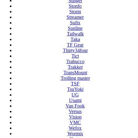
Stinger
Stonfo
Storm
Streamer
Sufix
Sunline
Tailwalk
Taka
TF Gear
Thirty34four
Tict
Trabucco
Trakker
TransMount
Trolling master
TSF
TsuYoki
UG
Usami
Van Fook
Versus
Vision
VMC
Wefox
Wormix