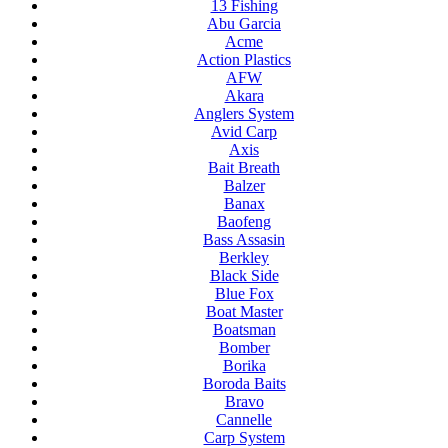
13 Fishing
Abu Garcia
Acme
Action Plastics
AFW
Akara
Anglers System
Avid Carp
Axis
Bait Breath
Balzer
Banax
Baofeng
Bass Assasin
Berkley
Black Side
Blue Fox
Boat Master
Boatsman
Bomber
Borika
Boroda Baits
Bravo
Cannelle
Carp System