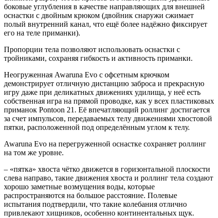
боковые углубления в качестве направляющих для внешней
оснастки с двойным крюком (двойник снаружи сжимает
полый внутренний канал, что ещё более надёжно фиксирует
его на теле приманки).
Пропорции тела позволяют использовать оснастки с
тройниками, сохраняя гибкость и активность приманки.
Неогруженная Awaruna Evo с офсетным крючком
демонстрирует отличную дистанцию заброса и прекрасную
игру даже при деликатных движениях удилища, у неё есть
собственная игра на прямой проводке, как у всех пластиковых
приманок Pontoon 21. Её впечатляющий роллинг достигается
за счет импульсов, передаваемых телу движениями хвостовой
пятки, расположенной под определённым углом к телу.
Awaruna Evo на перегруженной оснастке сохраняет роллинг
на том же уровне.
– «пятка» хвоста чётко движется в горизонтальной плоскости
слева направо, такие движения хвоста и роллинг тела создают
хорошо заметные возмущения воды, которые
распространяются на большое расстояние. Полевые
испытания подтвердили, что такие колебания отлично
привлекают хищников, особенно континентальных щук.