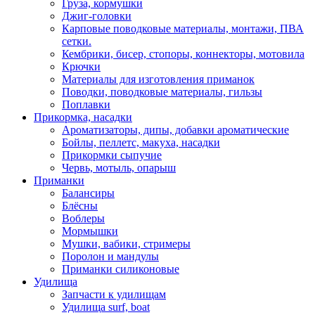
Груза, кормушки
Джиг-головки
Карповые поводковые материалы, монтажи, ПВА
сетки.
Кембрики, бисер, стопоры, коннекторы, мотовила
Крючки
Материалы для изготовления приманок
Поводки, поводковые материалы, гильзы
Поплавки
Прикормка, насадки
Ароматизаторы, дипы, добавки ароматические
Бойлы, пеллетс, макуха, насадки
Прикормки сыпучие
Червь, мотыль, опарыш
Приманки
Балансиры
Блёсны
Воблеры
Мормышки
Мушки, вабики, стримеры
Поролон и мандулы
Приманки силиконовые
Удилища
Запчасти к удилищам
Удилища surf, boat