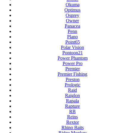
Okuma
Optimus
Osprey
Owner
Panacea
Penn
Plano
Point65
Polar Vision
Pontoon21
Power Phantom
Power Pro
Premier
Premier Fishing
Preston
Prologic
Raid
Raiglon
Rapala
Rapture
RB
Reins
Rextor
Rhino Baits
Ridge Monkey