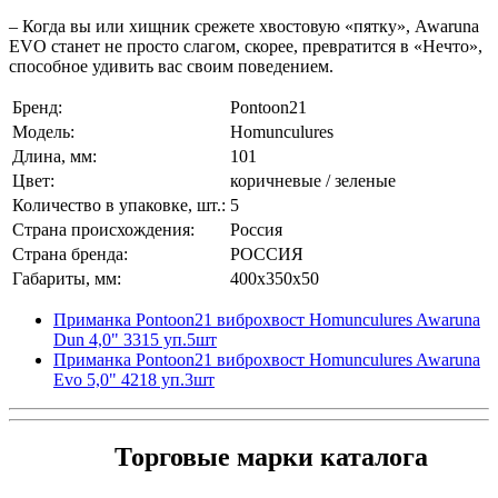
– Когда вы или хищник срежете хвостовую «пятку», Awaruna
EVO станет не просто слагом, скорее, превратится в «Нечто»,
способное удивить вас своим поведением.
Бренд:
Pontoon21
Модель:
Homunculures
Длина, мм:
101
Цвет:
коричневые / зеленые
Количество в упаковке, шт.:
5
Страна происхождения:
Россия
Страна бренда:
РОССИЯ
Габариты, мм:
400x350x50
Приманка Pontoon21 виброхвост Homunculures Awaruna
Dun 4,0" 3315 уп.5шт
Приманка Pontoon21 виброхвост Homunculures Awaruna
Evo 5,0" 4218 уп.3шт
Торговые марки каталога