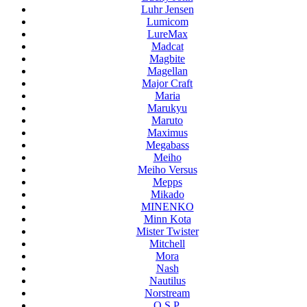
Luhr Jensen
Lumicom
LureMax
Madcat
Magbite
Magellan
Major Craft
Maria
Marukyu
Maruto
Maximus
Megabass
Meiho
Meiho Versus
Mepps
Mikado
MINENKO
Minn Kota
Mister Twister
Mitchell
Mora
Nash
Nautilus
Norstream
O.S.P.