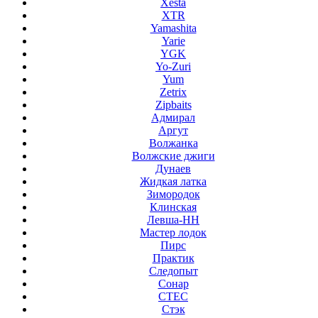
Xesta
XTR
Yamashita
Yarie
YGK
Yo-Zuri
Yum
Zetrix
Zipbaits
Адмирал
Аргут
Волжанка
Волжские джиги
Дунаев
Жидкая латка
Зимородок
Клинская
Левша-НН
Мастер лодок
Пирс
Практик
Следопыт
Сонар
СТЕС
Стэк