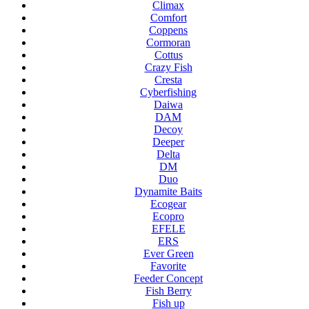
Climax
Comfort
Coppens
Cormoran
Cottus
Crazy Fish
Cresta
Cyberfishing
Daiwa
DAM
Decoy
Deeper
Delta
DM
Duo
Dynamite Baits
Ecogear
Ecopro
EFELE
ERS
Ever Green
Favorite
Feeder Concept
Fish Berry
Fish up