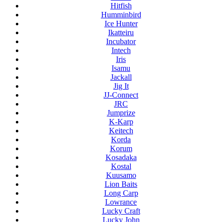
Hitfish
Humminbird
Ice Hunter
Ikatteiru
Incubator
Intech
Iris
Isamu
Jackall
Jig It
JJ-Connect
JRC
Jumprize
K-Karp
Keitech
Korda
Korum
Kosadaka
Kostal
Kuusamo
Lion Baits
Long Carp
Lowrance
Lucky Craft
Lucky John