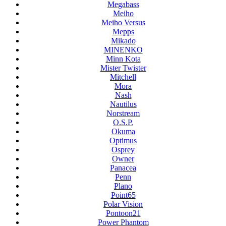
Megabass
Meiho
Meiho Versus
Mepps
Mikado
MINENKO
Minn Kota
Mister Twister
Mitchell
Mora
Nash
Nautilus
Norstream
O.S.P.
Okuma
Optimus
Osprey
Owner
Panacea
Penn
Plano
Point65
Polar Vision
Pontoon21
Power Phantom