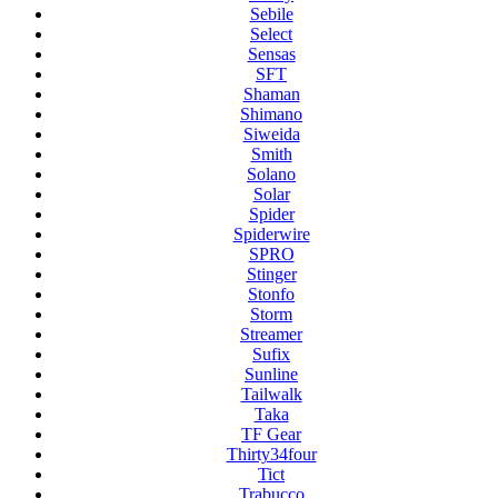
Sebile
Select
Sensas
SFT
Shaman
Shimano
Siweida
Smith
Solano
Solar
Spider
Spiderwire
SPRO
Stinger
Stonfo
Storm
Streamer
Sufix
Sunline
Tailwalk
Taka
TF Gear
Thirty34four
Tict
Trabucco