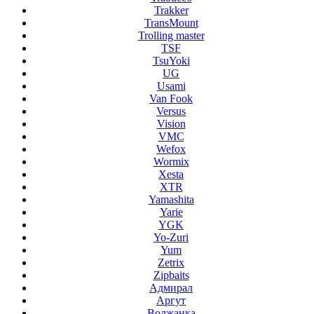
Trakker
TransMount
Trolling master
TSF
TsuYoki
UG
Usami
Van Fook
Versus
Vision
VMC
Wefox
Wormix
Xesta
XTR
Yamashita
Yarie
YGK
Yo-Zuri
Yum
Zetrix
Zipbaits
Адмирал
Аргут
Волжанка