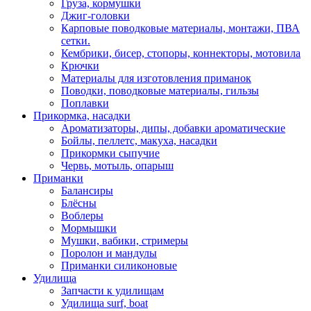
Груза, кормушки
Джиг-головки
Карповые поводковые материалы, монтажи, ПВА
сетки.
Кембрики, бисер, стопоры, коннекторы, мотовила
Крючки
Материалы для изготовления приманок
Поводки, поводковые материалы, гильзы
Поплавки
Прикормка, насадки
Ароматизаторы, дипы, добавки ароматические
Бойлы, пеллетс, макуха, насадки
Прикормки сыпучие
Червь, мотыль, опарыш
Приманки
Балансиры
Блёсны
Воблеры
Мормышки
Мушки, вабики, стримеры
Поролон и мандулы
Приманки силиконовые
Удилища
Запчасти к удилищам
Удилища surf, boat