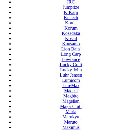
JRC
Jumprize
K-Karp
Keitech
Korda
Korum
Kosadaka
Kostal
Kuusamo
Lion Baits
Long Carp
Lowrance
Lucky Craft
Lucky John
Luhr Jensen
Lumicom
LureMax
Madcat
Magbite
Magellan
Major Craft
Maria
Marukyu
Maruto
Maximus