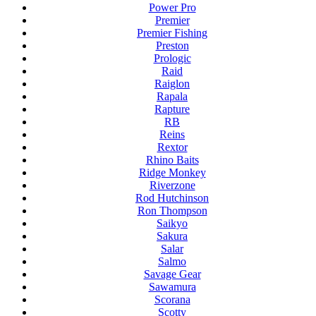
Power Pro
Premier
Premier Fishing
Preston
Prologic
Raid
Raiglon
Rapala
Rapture
RB
Reins
Rextor
Rhino Baits
Ridge Monkey
Riverzone
Rod Hutchinson
Ron Thompson
Saikyo
Sakura
Salar
Salmo
Savage Gear
Sawamura
Scorana
Scotty