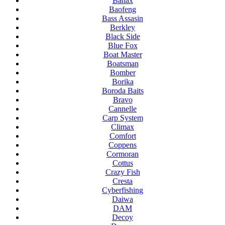
Banax
Baofeng
Bass Assasin
Berkley
Black Side
Blue Fox
Boat Master
Boatsman
Bomber
Borika
Boroda Baits
Bravo
Cannelle
Carp System
Climax
Comfort
Coppens
Cormoran
Cottus
Crazy Fish
Cresta
Cyberfishing
Daiwa
DAM
Decoy