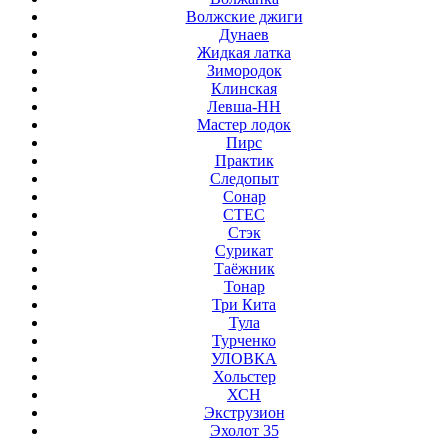
Волжские джиги
Дунаев
Жидкая латка
Зимородок
Клинская
Левша-НН
Мастер лодок
Пирс
Практик
Следопыт
Сонар
СТЕС
Стэк
Сурикат
Таёжник
Тонар
Три Кита
Тула
Турченко
УЛОВКА
Хольстер
ХСН
Экструзион
Эхолот 35