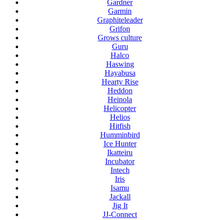
Gardner
Garmin
Graphiteleader
Grifon
Grows culture
Guru
Halco
Haswing
Hayabusa
Hearty Rise
Heddon
Heinola
Helicopter
Helios
Hitfish
Humminbird
Ice Hunter
Ikatteiru
Incubator
Intech
Iris
Isamu
Jackall
Jig It
JJ-Connect