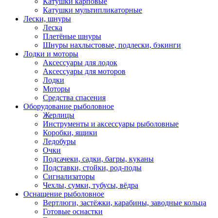
Катушки карповые
Катушки мультипликаторные
Лески, шнуры
Леска
Плетёные шнуры
Шнуры нахлыстовые, подлески, бэкинги
Лодки и моторы
Аксессуары для лодок
Аксессуары для моторов
Лодки
Моторы
Средства спасения
Оборудование рыболовное
Жерлицы
Инструменты и аксессуары рыболовные
Коробки, ящики
Ледобуры
Очки
Подсачеки, садки, багры, куканы
Подставки, стойки, род-поды
Сигнализаторы
Чехлы, сумки, тубусы, вёдра
Оснащение рыболовное
Вертлюги, застёжки, карабины, заводные кольца
Готовые оснастки