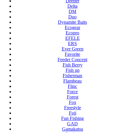
Deeper
Delta
DM
Duo
Dynamite Baits
Ecogear
Ecopro
EFELE
ERS
Ever Green
Favorite
Feeder Concept
Fish Berry
Fish up
Fisherman
Flambeau
Flinc
Force
Forest
Fox
Freestyle
Fuji
Fun Fishing
GAD
Gamakatsu