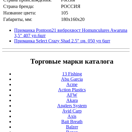
Страна бренда:
РОССИЯ
Название цвета:
105
Габариты, мм:
180x160x20
Приманка Pontoon21 виброхвост Homunculures Awaruna
3,5" 407 уп.6шт
Приманка Select Crazy Shad 2.5" цв. 050 уп 6шт
Торговые марки каталога
13 Fishing
Abu Garcia
Acme
Action Plastics
AFW
Akara
Anglers System
Avid Carp
Axis
Bait Breath
Balzer