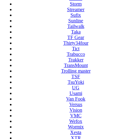
Storm
Streamer
Sufix
Sunline
Tailwalk
Taka
TF Gear
Thirty34four
Tict
Trabucco
Trakker
TransMount
Trolling master
TSF
TsuYoki
UG
Usami
Van Fook
Versus
Vision
VMC
Wefox
Wormix
Xesta
XTR