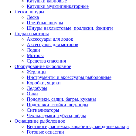
Катушки карповые
Катушки мультипликаторные
Лески, шнуры
Леска
Плетёные шнуры
Шнуры нахлыстовые, подлески, бэкинги
Лодки и моторы
Аксессуары для лодок
Аксессуары для моторов
Лодки
Моторы
Средства спасения
Оборудование рыболовное
Жерлицы
Инструменты и аксессуары рыболовные
Коробки, ящики
Ледобуры
Очки
Подсачеки, садки, багры, куканы
Подставки, стойки, род-поды
Сигнализаторы
Чехлы, сумки, тубусы, вёдра
Оснащение рыболовное
Вертлюги, застёжки, карабины, заводные кольца
Готовые оснастки