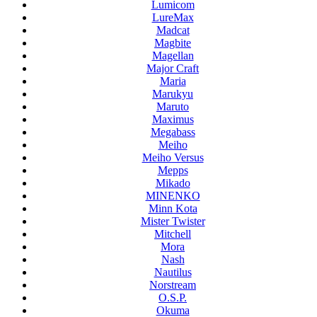
Lumicom
LureMax
Madcat
Magbite
Magellan
Major Craft
Maria
Marukyu
Maruto
Maximus
Megabass
Meiho
Meiho Versus
Mepps
Mikado
MINENKO
Minn Kota
Mister Twister
Mitchell
Mora
Nash
Nautilus
Norstream
O.S.P.
Okuma