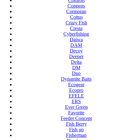
Comfort
Coppens
Cormoran
Cottus
Crazy Fish
Cresta
Cyberfishing
Daiwa
DAM
Decoy
Deeper
Delta
DM
Duo
Dynamite Baits
Ecogear
Ecopro
EFELE
ERS
Ever Green
Favorite
Feeder Concept
Fish Berry
Fish up
Fisherman