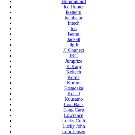
Humminbird
Ice Hunter
Ikatteiru
Incubator
Intech
Iris
Isamu
Jackall
Jig It
JJ-Connect
JRC
Jumprize
K-Karp
Keitech
Korda
Korum
Kosadaka
Kostal
Kuusamo
Lion Baits
Long Carp
Lowrance
Lucky Craft
Lucky John
Luhr Jensen