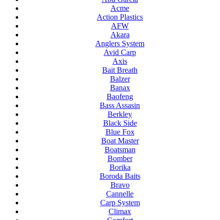
Acme
Action Plastics
AFW
Akara
Anglers System
Avid Carp
Axis
Bait Breath
Balzer
Banax
Baofeng
Bass Assasin
Berkley
Black Side
Blue Fox
Boat Master
Boatsman
Bomber
Borika
Boroda Baits
Bravo
Cannelle
Carp System
Climax