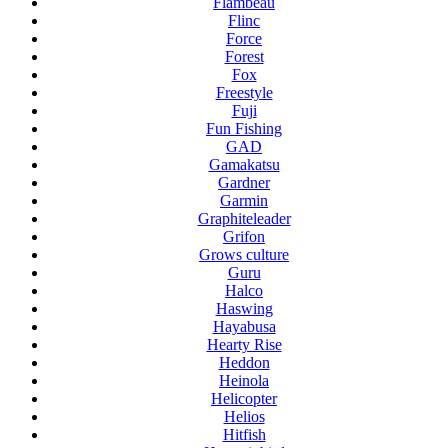
Flambeau
Flinc
Force
Forest
Fox
Freestyle
Fuji
Fun Fishing
GAD
Gamakatsu
Gardner
Garmin
Graphiteleader
Grifon
Grows culture
Guru
Halco
Haswing
Hayabusa
Hearty Rise
Heddon
Heinola
Helicopter
Helios
Hitfish