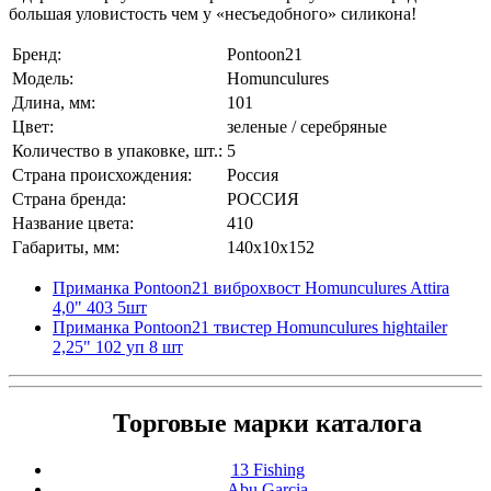
большая уловистость чем у «несъедобного» силикона!
Бренд:
Pontoon21
Модель:
Homunculures
Длина, мм:
101
Цвет:
зеленые / серебряные
Количество в упаковке, шт.:
5
Страна происхождения:
Россия
Страна бренда:
РОССИЯ
Название цвета:
410
Габариты, мм:
140x10x152
Приманка Pontoon21 виброхвост Homunculures Attira
4,0" 403 5шт
Приманка Pontoon21 твистер Homunculures hightailer
2,25" 102 уп 8 шт
Торговые марки каталога
13 Fishing
Abu Garcia