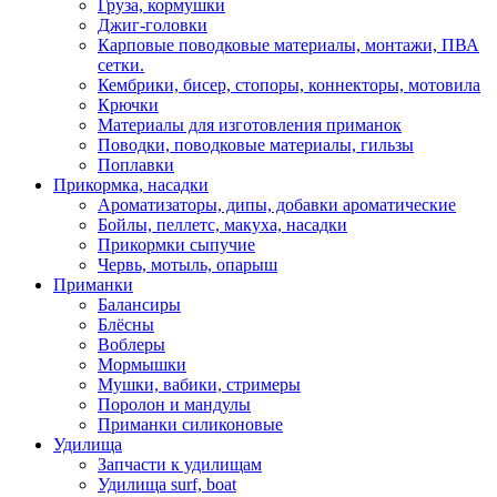
Груза, кормушки
Джиг-головки
Карповые поводковые материалы, монтажи, ПВА
сетки.
Кембрики, бисер, стопоры, коннекторы, мотовила
Крючки
Материалы для изготовления приманок
Поводки, поводковые материалы, гильзы
Поплавки
Прикормка, насадки
Ароматизаторы, дипы, добавки ароматические
Бойлы, пеллетс, макуха, насадки
Прикормки сыпучие
Червь, мотыль, опарыш
Приманки
Балансиры
Блёсны
Воблеры
Мормышки
Мушки, вабики, стримеры
Поролон и мандулы
Приманки силиконовые
Удилища
Запчасти к удилищам
Удилища surf, boat