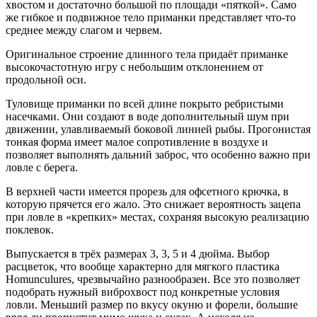
хвостом и достаточно большой по площади «пяткой». Само
же гибкое и подвижное тело приманки представляет что-то
среднее между слагом и червем.
Оригинальное строение длинного тела придаёт приманке
высокочастотную игру с небольшим отклонением от
продольной оси.
Туловище приманки по всей длине покрыто ребристыми
насечками. Они создают в воде дополнительный шум при
движении, улавливаемый боковой линией рыбы. Прогонистая
тонкая форма имеет малое сопротивление в воздухе и
позволяет выполнять дальний заброс, что особенно важно при
ловле с берега.
В верхней части имеется прорезь для офсетного крючка, в
которую прячется его жало. Это снижает вероятность зацепа
при ловле в «крепких» местах, сохраняя высокую реализацию
поклевок.
Выпускается в трёх размерах 3, 3, 5 и 4 дюйма. Выбор
расцветок, что вообще характерно для мягкого пластика
Homunculures, чрезвычайно разнообразен. Все это позволяет
подобрать нужный виброхвост под конкретные условия
ловли. Меньший размер по вкусу окуню и форели, большие