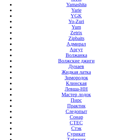
Yamashita
Yarie
YGK
Yo-Zuri
Yum
Zetrix
Zipbaits
Адмирал
Аргут
Волжанка
Волжские джиги
Дунаев
Жидкая латка
Зимородок
Клинская
Левша-НН
Мастер лодок
Пирс
Практик
Следопыт
Сонар
СТЕС
Стэк
Сурикат
Таёжник