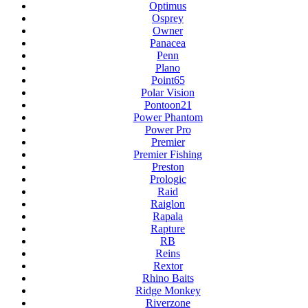
Optimus
Osprey
Owner
Panacea
Penn
Plano
Point65
Polar Vision
Pontoon21
Power Phantom
Power Pro
Premier
Premier Fishing
Preston
Prologic
Raid
Raiglon
Rapala
Rapture
RB
Reins
Rextor
Rhino Baits
Ridge Monkey
Riverzone