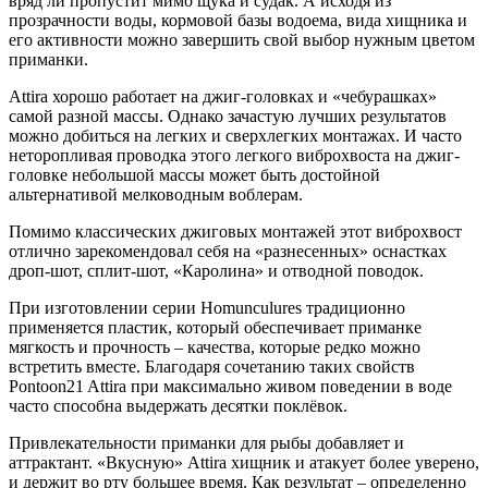
вряд ли пропустит мимо щука и судак. А исходя из
прозрачности воды, кормовой базы водоема, вида хищника и
его активности можно завершить свой выбор нужным цветом
приманки.
Attira хорошо работает на джиг-головках и «чебурашках»
самой разной массы. Однако зачастую лучших результатов
можно добиться на легких и сверхлегких монтажах. И часто
неторопливая проводка этого легкого виброхвоста на джиг-
головке небольшой массы может быть достойной
альтернативой мелководным воблерам.
Помимо классических джиговых монтажей этот виброхвост
отлично зарекомендовал себя на «разнесенных» оснастках
дроп-шот, сплит-шот, «Каролина» и отводной поводок.
При изготовлении серии Homunculures традиционно
применяется пластик, который обеспечивает приманке
мягкость и прочность – качества, которые редко можно
встретить вместе. Благодаря сочетанию таких свойств
Pontoon21 Attira при максимально живом поведении в воде
часто способна выдержать десятки поклёвок.
Привлекательности приманки для рыбы добавляет и
аттрактант. «Вкусную» Attira хищник и атакует более уверено,
и держит во рту большее время. Как результат – определенно