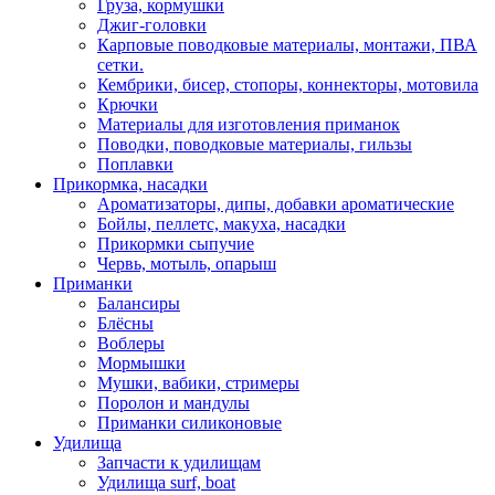
Груза, кормушки
Джиг-головки
Карповые поводковые материалы, монтажи, ПВА
сетки.
Кембрики, бисер, стопоры, коннекторы, мотовила
Крючки
Материалы для изготовления приманок
Поводки, поводковые материалы, гильзы
Поплавки
Прикормка, насадки
Ароматизаторы, дипы, добавки ароматические
Бойлы, пеллетс, макуха, насадки
Прикормки сыпучие
Червь, мотыль, опарыш
Приманки
Балансиры
Блёсны
Воблеры
Мормышки
Мушки, вабики, стримеры
Поролон и мандулы
Приманки силиконовые
Удилища
Запчасти к удилищам
Удилища surf, boat