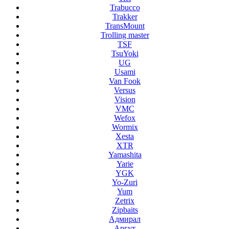
Trabucco
Trakker
TransMount
Trolling master
TSF
TsuYoki
UG
Usami
Van Fook
Versus
Vision
VMC
Wefox
Wormix
Xesta
XTR
Yamashita
Yarie
YGK
Yo-Zuri
Yum
Zetrix
Zipbaits
Адмирал
Аргут