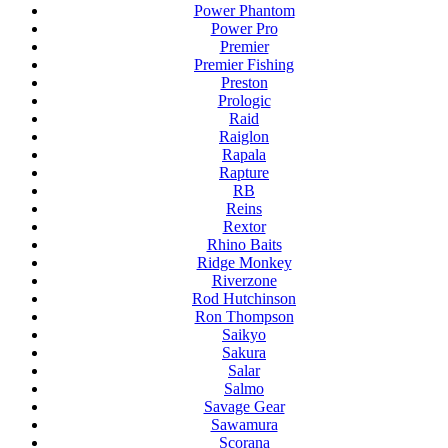
Power Phantom
Power Pro
Premier
Premier Fishing
Preston
Prologic
Raid
Raiglon
Rapala
Rapture
RB
Reins
Rextor
Rhino Baits
Ridge Monkey
Riverzone
Rod Hutchinson
Ron Thompson
Saikyo
Sakura
Salar
Salmo
Savage Gear
Sawamura
Scorana