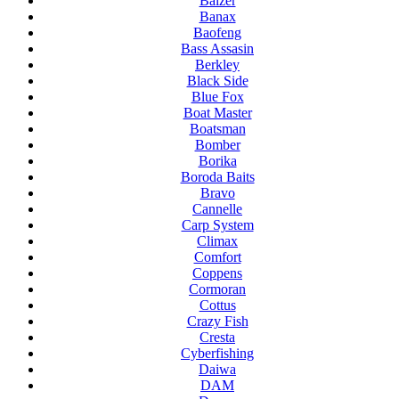
Balzer
Banax
Baofeng
Bass Assasin
Berkley
Black Side
Blue Fox
Boat Master
Boatsman
Bomber
Borika
Boroda Baits
Bravo
Cannelle
Carp System
Climax
Comfort
Coppens
Cormoran
Cottus
Crazy Fish
Cresta
Cyberfishing
Daiwa
DAM