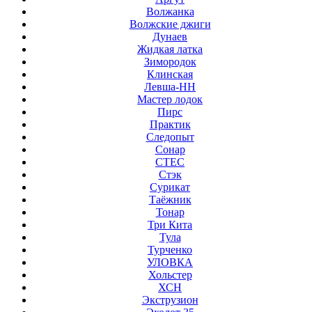
Волжанка
Волжские джиги
Дунаев
Жидкая латка
Зимородок
Клинская
Левша-НН
Мастер лодок
Пирс
Практик
Следопыт
Сонар
СТЕС
Стэк
Сурикат
Таёжник
Тонар
Три Кита
Тула
Турченко
УЛОВКА
Хольстер
ХСН
Экструзион