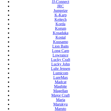
JJ-Connect
JRC
Jumprize
K-Karp
Keitech
Korda
Korum
Kosadaka
Kostal
Kuusamo
Lion Baits
Long Carp
Lowrance
Lucky Craft
Lucky John
Luhr Jensen
Lumicom
LureMax
Madcat
Magbite
Magellan
Major Craft
Maria
Marukyu
Maruto