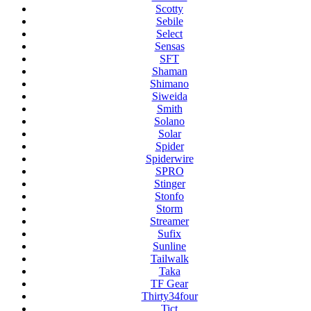
Scotty
Sebile
Select
Sensas
SFT
Shaman
Shimano
Siweida
Smith
Solano
Solar
Spider
Spiderwire
SPRO
Stinger
Stonfo
Storm
Streamer
Sufix
Sunline
Tailwalk
Taka
TF Gear
Thirty34four
Tict