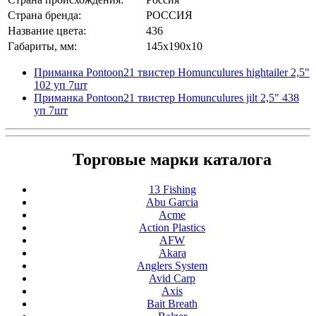
Страна бренда:
РОССИЯ
Название цвета:
436
Габариты, мм:
145x190x10
Приманка Pontoon21 твистер Homunculures hightailer 2,5"
102 уп 7шт
Приманка Pontoon21 твистер Homunculures jilt 2,5" 438
уп 7шт
Торговые марки каталога
13 Fishing
Abu Garcia
Acme
Action Plastics
AFW
Akara
Anglers System
Avid Carp
Axis
Bait Breath