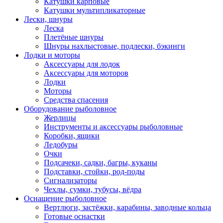
Катушки карповые
Катушки мультипликаторные
Лески, шнуры
Леска
Плетёные шнуры
Шнуры нахлыстовые, подлески, бэкинги
Лодки и моторы
Аксессуары для лодок
Аксессуары для моторов
Лодки
Моторы
Средства спасения
Оборудование рыболовное
Жерлицы
Инструменты и аксессуары рыболовные
Коробки, ящики
Ледобуры
Очки
Подсачеки, садки, багры, куканы
Подставки, стойки, род-поды
Сигнализаторы
Чехлы, сумки, тубусы, вёдра
Оснащение рыболовное
Вертлюги, застёжки, карабины, заводные кольца
Готовые оснастки