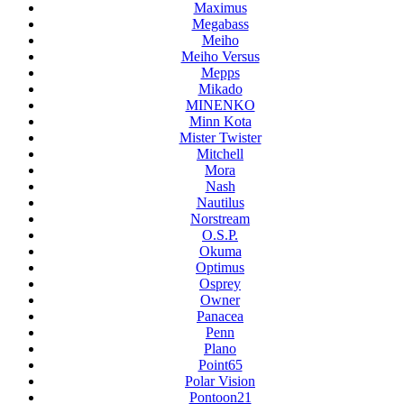
Maximus
Megabass
Meiho
Meiho Versus
Mepps
Mikado
MINENKO
Minn Kota
Mister Twister
Mitchell
Mora
Nash
Nautilus
Norstream
O.S.P.
Okuma
Optimus
Osprey
Owner
Panacea
Penn
Plano
Point65
Polar Vision
Pontoon21