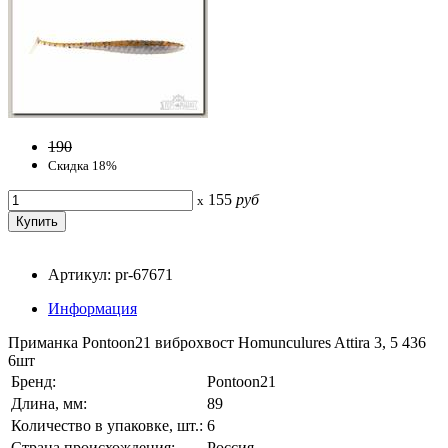
190
Скидка 18%
155
руб
x
Артикул: pr-67671
Информация
Приманка Pontoon21 виброхвост Homunculures Attira 3, 5 436
6шт
Бренд:
Pontoon21
Длина, мм:
89
Количество в упаковке, шт.:
6
Страна происхождения:
Россия