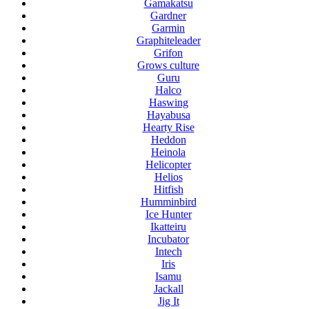
Gamakatsu
Gardner
Garmin
Graphiteleader
Grifon
Grows culture
Guru
Halco
Haswing
Hayabusa
Hearty Rise
Heddon
Heinola
Helicopter
Helios
Hitfish
Humminbird
Ice Hunter
Ikatteiru
Incubator
Intech
Iris
Isamu
Jackall
Jig It