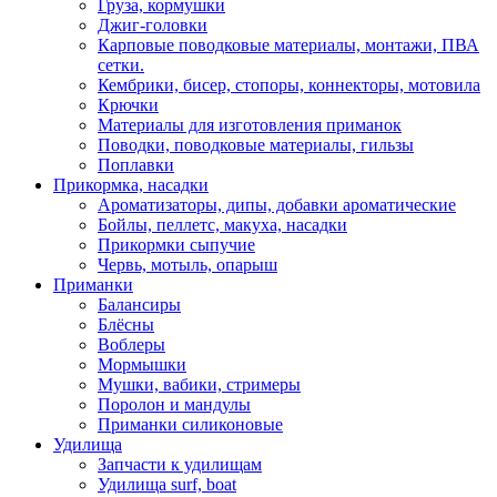
Груза, кормушки
Джиг-головки
Карповые поводковые материалы, монтажи, ПВА
сетки.
Кембрики, бисер, стопоры, коннекторы, мотовила
Крючки
Материалы для изготовления приманок
Поводки, поводковые материалы, гильзы
Поплавки
Прикормка, насадки
Ароматизаторы, дипы, добавки ароматические
Бойлы, пеллетс, макуха, насадки
Прикормки сыпучие
Червь, мотыль, опарыш
Приманки
Балансиры
Блёсны
Воблеры
Мормышки
Мушки, вабики, стримеры
Поролон и мандулы
Приманки силиконовые
Удилища
Запчасти к удилищам
Удилища surf, boat