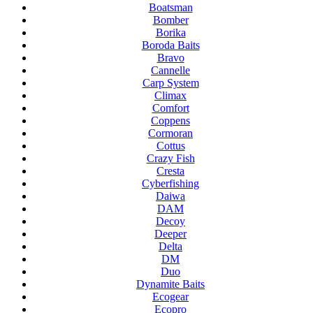
Boatsman
Bomber
Borika
Boroda Baits
Bravo
Cannelle
Carp System
Climax
Comfort
Coppens
Cormoran
Cottus
Crazy Fish
Cresta
Cyberfishing
Daiwa
DAM
Decoy
Deeper
Delta
DM
Duo
Dynamite Baits
Ecogear
Ecopro