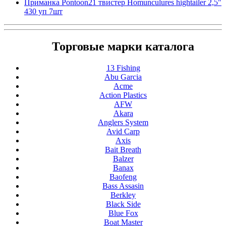
Приманка Pontoon21 твистер Homunculures hightailer 2,5"
430 уп 7шт
Торговые марки каталога
13 Fishing
Abu Garcia
Acme
Action Plastics
AFW
Akara
Anglers System
Avid Carp
Axis
Bait Breath
Balzer
Banax
Baofeng
Bass Assasin
Berkley
Black Side
Blue Fox
Boat Master