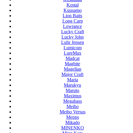
Kostal
Kuusamo
Lion Baits
Long Carp
Lowrance
Lucky Craft
Lucky John
Luhr Jensen
Lumicom
LureMax
Madcat
Magbite
Magellan
Major Craft
Maria
Marukyu
Maruto
Maximus
Megabass
Meiho
Meiho Versus
Mepps
Mikado
MINENKO