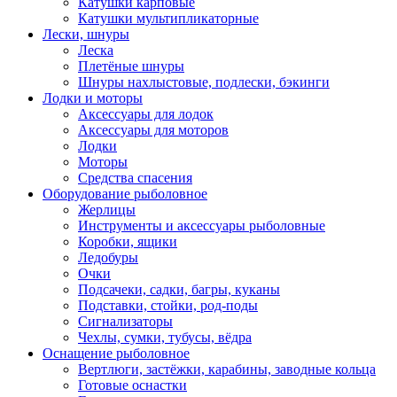
Катушки карповые
Катушки мультипликаторные
Лески, шнуры
Леска
Плетёные шнуры
Шнуры нахлыстовые, подлески, бэкинги
Лодки и моторы
Аксессуары для лодок
Аксессуары для моторов
Лодки
Моторы
Средства спасения
Оборудование рыболовное
Жерлицы
Инструменты и аксессуары рыболовные
Коробки, ящики
Ледобуры
Очки
Подсачеки, садки, багры, куканы
Подставки, стойки, род-поды
Сигнализаторы
Чехлы, сумки, тубусы, вёдра
Оснащение рыболовное
Вертлюги, застёжки, карабины, заводные кольца
Готовые оснастки