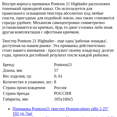
Внутри корпуса приманки Pontoon 21 Hightailer расположен
тоненький проводной канал. Он используется для
правильного оснащения твистера абсолютно под любые
снасти, пригодные для подобной ловли, она также становится
гораздо удобнее. Механизм самоцентровки симметрично
устанавливается на крючках, будь то джиг-головка либо иная
другая комплектация с офсетным крючком.
Твистер Pontoon 21 Hightailer - еще одна 'рабочая лошадка',
доступная на нашем рынке. Эта приманка действительно
стоит вашего внимания - прослужит своему владельцу долгие
годы, принося достойный результат после каждой рыбалки.
Бренд:
Pontoon21
Длина, мм:
57
Вес изделия, гр:
0, 61
Количество в упаковке, шт.:
8
Страна происхождения:
Россия
Страна бренда:
РОССИЯ
Габариты, мм:
105x160x5
Приманка Pontoon21 твистер Homunculures pillo 2,25"
102 уп 7шт