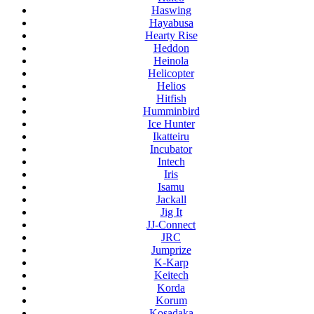
Haswing
Hayabusa
Hearty Rise
Heddon
Heinola
Helicopter
Helios
Hitfish
Humminbird
Ice Hunter
Ikatteiru
Incubator
Intech
Iris
Isamu
Jackall
Jig It
JJ-Connect
JRC
Jumprize
K-Karp
Keitech
Korda
Korum
Kosadaka