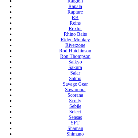
Raiglon
Rapala
Rapture
RB
Reins
Rextor
Rhino Baits
Ridge Monkey
Riverzone
Rod Hutchinson
Ron Thompson
Saikyo
Sakura
Salar
Salmo
Savage Gear
Sawamura
Scorana
Scotty
Sebile
Select
Sensas
SFT
Shaman
Shimano