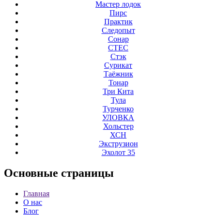
Мастер лодок
Пирс
Практик
Следопыт
Сонар
СТЕС
Стэк
Сурикат
Таёжник
Тонар
Три Кита
Тула
Турченко
УЛОВКА
Хольстер
ХСН
Экструзион
Эхолот 35
Основные
страницы
Главная
О нас
Блог