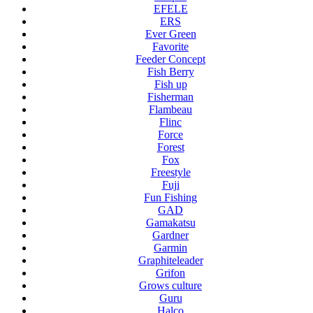
EFELE
ERS
Ever Green
Favorite
Feeder Concept
Fish Berry
Fish up
Fisherman
Flambeau
Flinc
Force
Forest
Fox
Freestyle
Fuji
Fun Fishing
GAD
Gamakatsu
Gardner
Garmin
Graphiteleader
Grifon
Grows culture
Guru
Halco