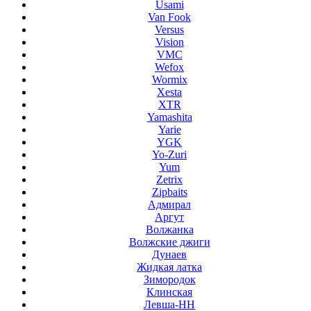
Usami
Van Fook
Versus
Vision
VMC
Wefox
Wormix
Xesta
XTR
Yamashita
Yarie
YGK
Yo-Zuri
Yum
Zetrix
Zipbaits
Адмирал
Аргут
Волжанка
Волжские джиги
Дунаев
Жидкая латка
Зимородок
Клинская
Левша-НН