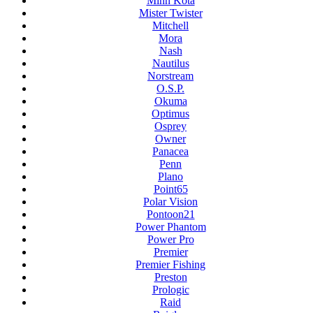
Minn Kota
Mister Twister
Mitchell
Mora
Nash
Nautilus
Norstream
O.S.P.
Okuma
Optimus
Osprey
Owner
Panacea
Penn
Plano
Point65
Polar Vision
Pontoon21
Power Phantom
Power Pro
Premier
Premier Fishing
Preston
Prologic
Raid