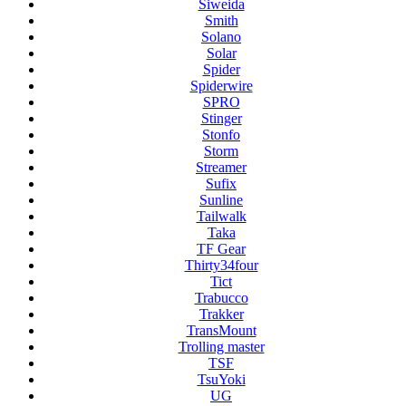
Siweida
Smith
Solano
Solar
Spider
Spiderwire
SPRO
Stinger
Stonfo
Storm
Streamer
Sufix
Sunline
Tailwalk
Taka
TF Gear
Thirty34four
Tict
Trabucco
Trakker
TransMount
Trolling master
TSF
TsuYoki
UG