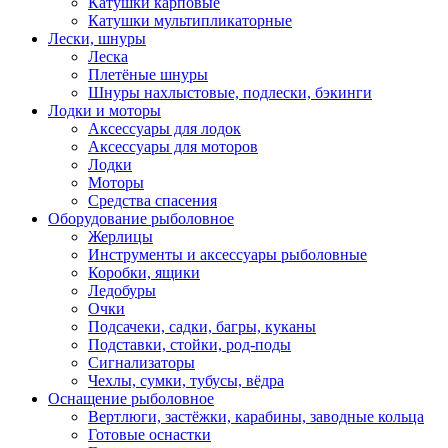
Катушки карповые
Катушки мультипликаторные
Лески, шнуры
Леска
Плетёные шнуры
Шнуры нахлыстовые, подлески, бэкинги
Лодки и моторы
Аксессуары для лодок
Аксессуары для моторов
Лодки
Моторы
Средства спасения
Оборудование рыболовное
Жерлицы
Инструменты и аксессуары рыболовные
Коробки, ящики
Ледобуры
Очки
Подсачеки, садки, багры, куканы
Подставки, стойки, род-поды
Сигнализаторы
Чехлы, сумки, тубусы, вёдра
Оснащение рыболовное
Вертлюги, застёжки, карабины, заводные кольца
Готовые оснастки