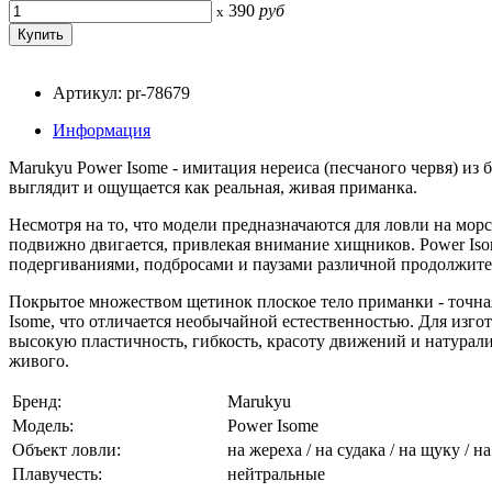
390
руб
x
Артикул: pr-78679
Информация
Marukyu Power Isome - имитация нереиса (песчаного червя) из
выглядит и ощущается как реальная, живая приманка.
Несмотря на то, что модели предназначаются для ловли на мо
подвижно двигается, привлекая внимание хищников. Power Is
подергиваниями, подбросами и паузами различной продолжите
Покрытое множеством щетинок плоское тело приманки - точная
Isome, что отличается необычайной естественностью. Для изг
высокую пластичность, гибкость, красоту движений и натурал
живого.
Бренд:
Marukyu
Модель:
Power Isome
Объект ловли:
на жереха / на судака / на щуку / 
Плавучесть:
нейтральные