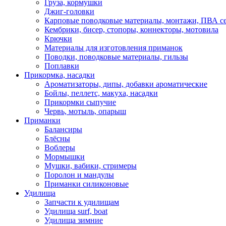
Груза, кормушки
Джиг-головки
Карповые поводковые материалы, монтажи, ПВА се
Кембрики, бисер, стопоры, коннекторы, мотовила
Крючки
Материалы для изготовления приманок
Поводки, поводковые материалы, гильзы
Поплавки
Прикормка, насадки
Ароматизаторы, дипы, добавки ароматические
Бойлы, пеллетс, макуха, насадки
Прикормки сыпучие
Червь, мотыль, опарыш
Приманки
Балансиры
Блёсны
Воблеры
Мормышки
Мушки, вабики, стримеры
Поролон и мандулы
Приманки силиконовые
Удилища
Запчасти к удилищам
Удилища surf, boat
Удилища зимние