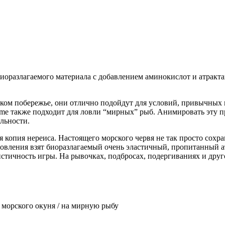
 биоразлагаемого материала с добавлением аминокислот и атракт
рском побережье, они отлично подойдут для условий, привычных
ome также подходит для ловли “мирных” рыб. Анимировать эту п
льности.
 копия нереиса. Настоящего морского червя не так просто сохр
отовления взят биоразлагаемый очень эластичный, пропитанный 
истичность игры. На рывочках, подбросах, подергиваниях и др
на морского окуня / на мирную рыбу