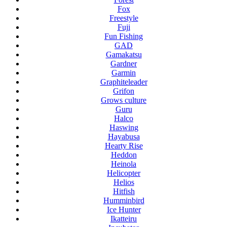
Fox
Freestyle
Fuji
Fun Fishing
GAD
Gamakatsu
Gardner
Garmin
Graphiteleader
Grifon
Grows culture
Guru
Halco
Haswing
Hayabusa
Hearty Rise
Heddon
Heinola
Helicopter
Helios
Hitfish
Humminbird
Ice Hunter
Ikatteiru