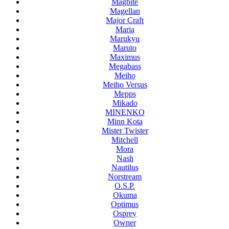
Magbite
Magellan
Major Craft
Maria
Marukyu
Maruto
Maximus
Megabass
Meiho
Meiho Versus
Mepps
Mikado
MINENKO
Minn Kota
Mister Twister
Mitchell
Mora
Nash
Nautilus
Norstream
O.S.P.
Okuma
Optimus
Osprey
Owner