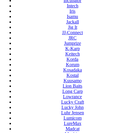
Incubator
Intech
Iris
Isamu
Jackall
Jig It
JJ-Connect
JRC
Jumprize
K-Karp
Keitech
Korda
Korum
Kosadaka
Kostal
Kuusamo
Lion Baits
Long Carp
Lowrance
Lucky Craft
Lucky John
Luhr Jensen
Lumicom
LureMax
Madcat