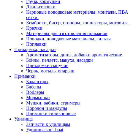
Груза, кормушки
Джиг-головки
Карповые поводковые материалы, монтажи, ПВА
сетки.
Кембрики, бисер, стопоры, коннекторы, мотовила
Крючки
Материалы для изготовления приманок
Поводки, поводковые материалы, гильзы
Поплавки
Прикормка, насадки
Ароматизаторы, дипы, добавки ароматические
Бойлы, пеллетс, макуха, насадки
Прикормки сыпучие
Червь, мотыль, опарыш
Приманки
Балансиры
Блёсны
Воблеры
Мормышки
Мушки, вабики, стримеры
Поролон и мандулы
Приманки силиконовые
Удилища
Запчасти к удилищам
Удилища surf, boat