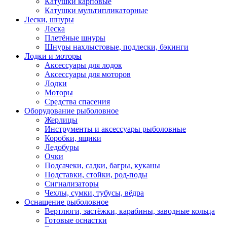
Катушки карповые
Катушки мультипликаторные
Лески, шнуры
Леска
Плетёные шнуры
Шнуры нахлыстовые, подлески, бэкинги
Лодки и моторы
Аксессуары для лодок
Аксессуары для моторов
Лодки
Моторы
Средства спасения
Оборудование рыболовное
Жерлицы
Инструменты и аксессуары рыболовные
Коробки, ящики
Ледобуры
Очки
Подсачеки, садки, багры, куканы
Подставки, стойки, род-поды
Сигнализаторы
Чехлы, сумки, тубусы, вёдра
Оснащение рыболовное
Вертлюги, застёжки, карабины, заводные кольца
Готовые оснастки