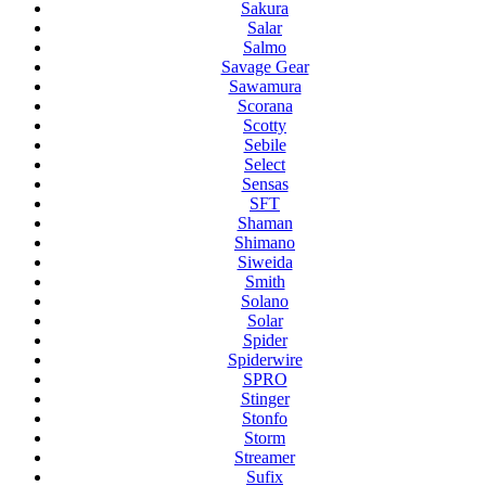
Sakura
Salar
Salmo
Savage Gear
Sawamura
Scorana
Scotty
Sebile
Select
Sensas
SFT
Shaman
Shimano
Siweida
Smith
Solano
Solar
Spider
Spiderwire
SPRO
Stinger
Stonfo
Storm
Streamer
Sufix