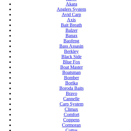
Akara
Anglers System
Avid Carp
Axis
Bait Breath
Balzer
Banax
Baofeng
Bass Assasin
Berkley
Black Side
Blue Fox
Boat Master
Boatsman
Bomber
Borika
Boroda Baits
Bravo
Cannelle
Carp System
Climax
Comfort
Coppens
Cormoran
Cottus