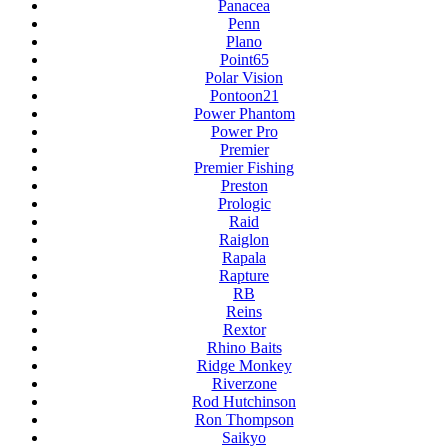
Panacea
Penn
Plano
Point65
Polar Vision
Pontoon21
Power Phantom
Power Pro
Premier
Premier Fishing
Preston
Prologic
Raid
Raiglon
Rapala
Rapture
RB
Reins
Rextor
Rhino Baits
Ridge Monkey
Riverzone
Rod Hutchinson
Ron Thompson
Saikyo