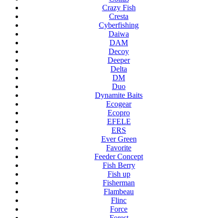
Crazy Fish
Cresta
Cyberfishing
Daiwa
DAM
Decoy
Deeper
Delta
DM
Duo
Dynamite Baits
Ecogear
Ecopro
EFELE
ERS
Ever Green
Favorite
Feeder Concept
Fish Berry
Fish up
Fisherman
Flambeau
Flinc
Force
Forest