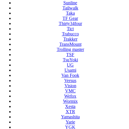
Sunline
Tailwalk
Taka
TF Gear
Thirty34four
Tict
Trabucco
Trakker
TransMount
Trolling master
TSF
TsuYoki
UG
Usami
Van Fook
Versus
Vision
VMC
Wefox
Wormix
Xesta
XTR
Yamashita
Yarie
YGK