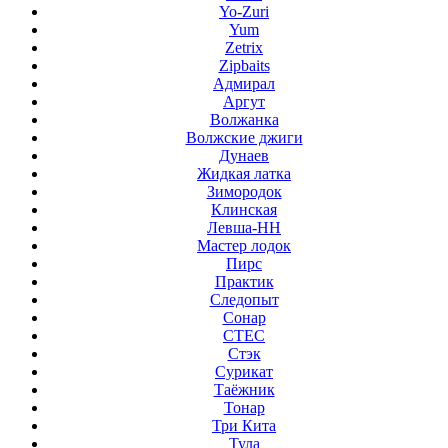
Yo-Zuri
Yum
Zetrix
Zipbaits
Адмирал
Аргут
Волжанка
Волжские джиги
Дунаев
Жидкая латка
Зимородок
Клинская
Левша-НН
Мастер лодок
Пирс
Практик
Следопыт
Сонар
СТЕС
Стэк
Сурикат
Таёжник
Тонар
Три Кита
Тула