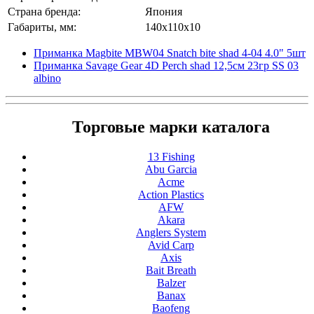
Страна бренда:
Япония
Габариты, мм:
140x110x10
Приманка Magbite MBW04 Snatch bite shad 4-04 4.0" 5шт
Приманка Savage Gear 4D Perch shad 12,5см 23гр SS 03
albino
Торговые марки каталога
13 Fishing
Abu Garcia
Acme
Action Plastics
AFW
Akara
Anglers System
Avid Carp
Axis
Bait Breath
Balzer
Banax
Baofeng