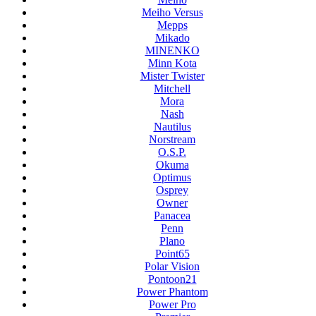
Meiho Versus
Mepps
Mikado
MINENKO
Minn Kota
Mister Twister
Mitchell
Mora
Nash
Nautilus
Norstream
O.S.P.
Okuma
Optimus
Osprey
Owner
Panacea
Penn
Plano
Point65
Polar Vision
Pontoon21
Power Phantom
Power Pro