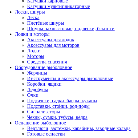
Катушки карповые
Катушки мультипликаторные
Лески, шнуры
Леска
Плетёные шнуры
Шнуры нахлыстовые, подлески, бэкинги
Лодки и моторы
Аксессуары для лодок
Аксессуары для моторов
Лодки
Моторы
Средства спасения
Оборудование рыболовное
Жерлицы
Инструменты и аксессуары рыболовные
Коробки, ящики
Ледобуры
Очки
Подсачеки, садки, багры, куканы
Подставки, стойки, род-поды
Сигнализаторы
Чехлы, сумки, тубусы, вёдра
Оснащение рыболовное
Вертлюги, застёжки, карабины, заводные кольца
Готовые оснастки