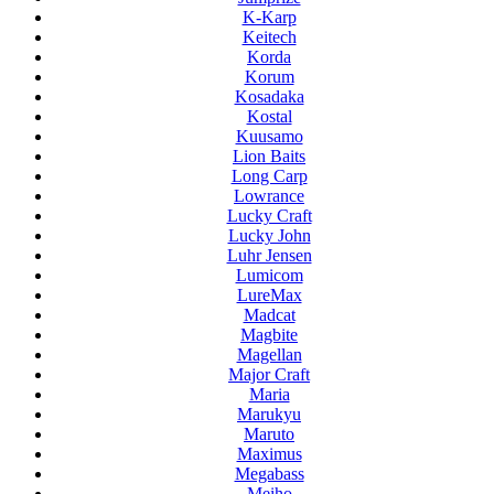
K-Karp
Keitech
Korda
Korum
Kosadaka
Kostal
Kuusamo
Lion Baits
Long Carp
Lowrance
Lucky Craft
Lucky John
Luhr Jensen
Lumicom
LureMax
Madcat
Magbite
Magellan
Major Craft
Maria
Marukyu
Maruto
Maximus
Megabass
Meiho