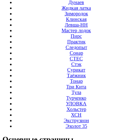
Дунаев
Жидкая латка
Зимородок
Клинская
Левша-НН
Мастер лодок
Пирс
Практик
Следопыт
Сонар
СТЕС
Стэк
Сурикат
Таёжник
Тонар
Три Кита
Тула
Турченко
УЛОВКА
Хольстер
ХСН
Экструзион
Эхолот 35
Основные
страницы