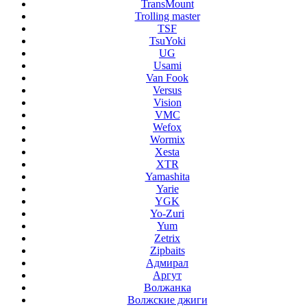
TransMount
Trolling master
TSF
TsuYoki
UG
Usami
Van Fook
Versus
Vision
VMC
Wefox
Wormix
Xesta
XTR
Yamashita
Yarie
YGK
Yo-Zuri
Yum
Zetrix
Zipbaits
Адмирал
Аргут
Волжанка
Волжские джиги