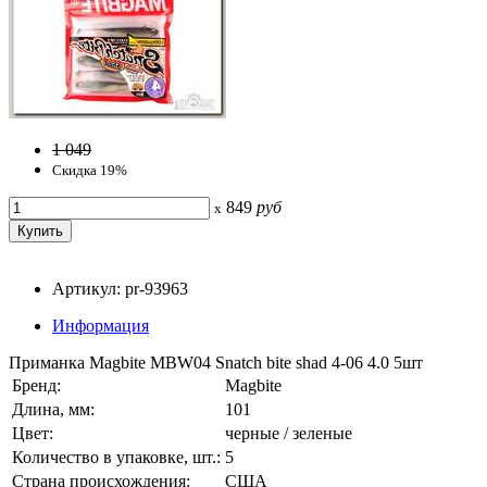
1 049
Скидка 19%
849
руб
x
Артикул: pr-93963
Информация
Приманка Magbite MBW04 Snatch bite shad 4-06 4.0 5шт
Бренд:
Magbite
Длина, мм:
101
Цвет:
черные / зеленые
Количество в упаковке, шт.:
5
Страна происхождения:
США