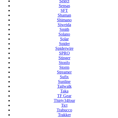
Select
Sensas
SFT
Shaman
Shimano
Siweida
Smith
Solano
Solar
Spider
Spiderwire
SPRO
Stinger
Stonfo
Storm
Streamer
Sufix
Sunline
Tailwalk
Taka
TF Gear
Thirty34four
Tict
Trabucco
Trakker