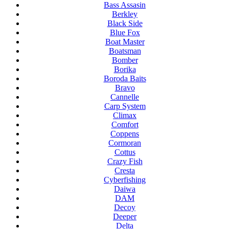
Bass Assasin
Berkley
Black Side
Blue Fox
Boat Master
Boatsman
Bomber
Borika
Boroda Baits
Bravo
Cannelle
Carp System
Climax
Comfort
Coppens
Cormoran
Cottus
Crazy Fish
Cresta
Cyberfishing
Daiwa
DAM
Decoy
Deeper
Delta