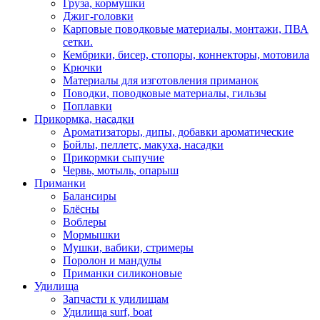
Груза, кормушки
Джиг-головки
Карповые поводковые материалы, монтажи, ПВА
сетки.
Кембрики, бисер, стопоры, коннекторы, мотовила
Крючки
Материалы для изготовления приманок
Поводки, поводковые материалы, гильзы
Поплавки
Прикормка, насадки
Ароматизаторы, дипы, добавки ароматические
Бойлы, пеллетс, макуха, насадки
Прикормки сыпучие
Червь, мотыль, опарыш
Приманки
Балансиры
Блёсны
Воблеры
Мормышки
Мушки, вабики, стримеры
Поролон и мандулы
Приманки силиконовые
Удилища
Запчасти к удилищам
Удилища surf, boat