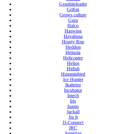
Graphiteleader
Grifon
Grows culture
Guru
Halco
Haswing
Hayabusa
Hearty Rise
Heddon
Heinola
Helicopter
Helios
Hitfish
Humminbird
Ice Hunter
Ikatteiru
Incubator
Intech
Iris
Isamu
Jackall
Jig It
JJ-Connect
JRC
Jumprize