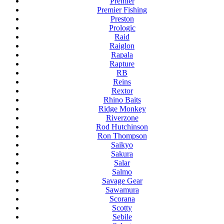
Premier
Premier Fishing
Preston
Prologic
Raid
Raiglon
Rapala
Rapture
RB
Reins
Rextor
Rhino Baits
Ridge Monkey
Riverzone
Rod Hutchinson
Ron Thompson
Saikyo
Sakura
Salar
Salmo
Savage Gear
Sawamura
Scorana
Scotty
Sebile