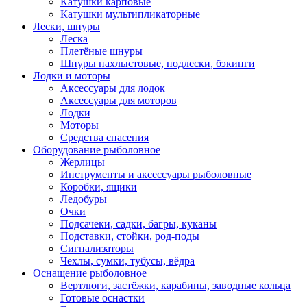
Катушки карповые
Катушки мультипликаторные
Лески, шнуры
Леска
Плетёные шнуры
Шнуры нахлыстовые, подлески, бэкинги
Лодки и моторы
Аксессуары для лодок
Аксессуары для моторов
Лодки
Моторы
Средства спасения
Оборудование рыболовное
Жерлицы
Инструменты и аксессуары рыболовные
Коробки, ящики
Ледобуры
Очки
Подсачеки, садки, багры, куканы
Подставки, стойки, род-поды
Сигнализаторы
Чехлы, сумки, тубусы, вёдра
Оснащение рыболовное
Вертлюги, застёжки, карабины, заводные кольца
Готовые оснастки