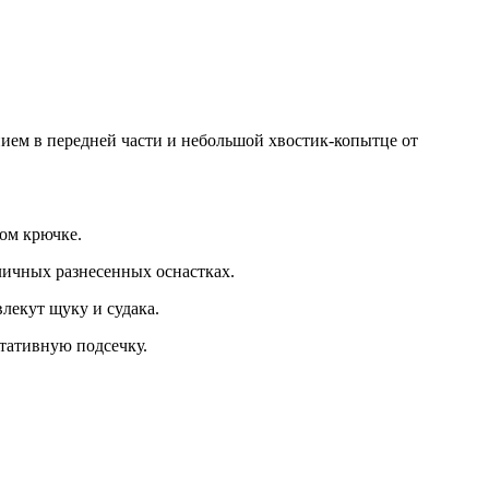
нием в передней части и небольшой хвостик-копытце от
ном крючке.
личных разнесенных оснастках.
екут щуку и судака.
ьтативную подсечку.