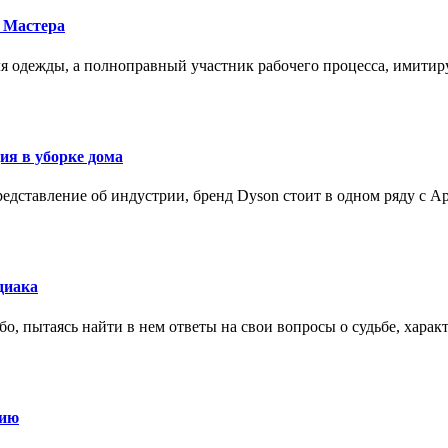
 Мастера
для одежды, а полноправный участник рабочего процесса, имит
ия в уборке дома
редставление об индустрии, бренд Dyson стоит в одном ряду с Ap
диака
о, пытаясь найти в нем ответы на свои вопросы о судьбе, харак
нию