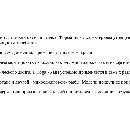
но для ловли окуня и судака. Форма тела с характерным утолще
ищника колебания.
вые» движения. Приманка с запахом макрели.
ичем монтировать их можно как на джиг-головке, так и на офсет
ческого джига, а Tioga 75 мм успешно применяется в самых раз
тана и другой «микроджиговой» рыбы. Модели покрупнее привл
 удержанию приманки во рту рыбы, и позволяет выполнить резул