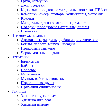
Груза, кормушки
Джиг-головки
Карповые поводковые материалы, монтажи, ПВА се
Кембрики, бисер, стопоры, коннекторы, мотовила
Крючки
Материалы для изготовления приманок
Поводки, поводковые материалы, гильзы
Поплавки
Прикормка, насадки
Ароматизаторы, дипы, добавки ароматические
Бойлы, пеллетс, макуха, насадки
Прикормки сыпучие
Червь, мотыль, опарыш
Приманки
Балансиры
Блёсны
Воблеры
Мормышки
Мушки, вабики, стримеры
Поролон и мандулы
Приманки силиконовые
Удилища
Запчасти к удилищам
Удилища surf, boat
Удилища зимние