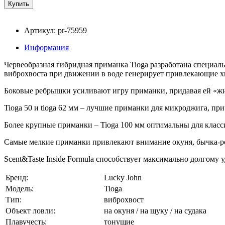
Артикул: pr-75959
Информация
Червеобразная гибридная приманка Tioga разработана специаль
виброхвоста при движении в воде генерирует привлекающие х
Боковые ребрышки усиливают игру приманки, придавая ей «жи
Tioga 50 и tioga 62 мм – лучшие приманки для микроджига, пр
Более крупные приманки – Tioga 100 мм оптимальны для класси
Самые мелкие приманки привлекают внимание окуня, бычка-ро
Scent&Taste Inside Formula способствует максимально долгому
Бренд:
Lucky John
Модель:
Tioga
Тип:
виброхвост
Объект ловли:
на окуня / на щуку / на судака
Плавучесть:
тонущие