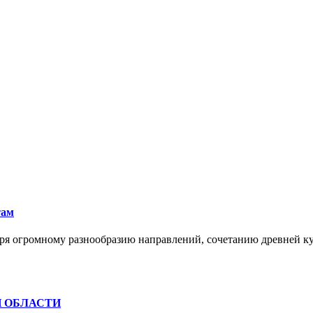
там
ря огромному разнообразию направлений, сочетанию древней к
Й ОБЛАСТИ