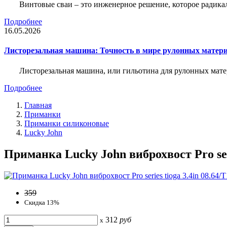
Винтовые сваи – это инженерное решение, которое радика
Подробнее
16.05.2026
Листорезальная машина: Точность в мире рулонных матер
Листорезальная машина, или гильотина для рулонных мат
Подробнее
Главная
Приманки
Приманки силиконовые
Lucky John
Приманка Lucky John виброхвост Pro seri
359
Скидка 13%
312
руб
x