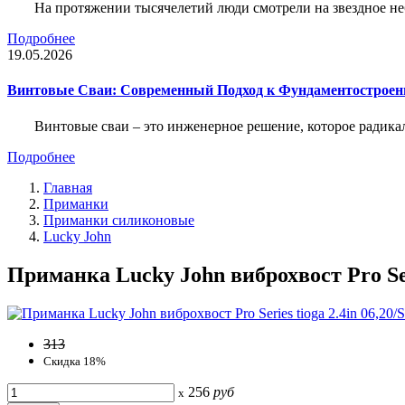
На протяжении тысячелетий люди смотрели на звездное неб
Подробнее
19.05.2026
Винтовые Сваи: Современный Подход к Фундаментострое
Винтовые сваи – это инженерное решение, которое радика
Подробнее
Главная
Приманки
Приманки силиконовые
Lucky John
Приманка Lucky John виброхвост Pro Serie
313
Скидка 18%
256
руб
x