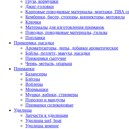
Груза, кормушки
Джиг-головки
Карповые поводковые материалы, монтажи, ПВА се
Кембрики, бисер, стопоры, коннекторы, мотовила
Крючки
Материалы для изготовления приманок
Поводки, поводковые материалы, гильзы
Поплавки
Прикормка, насадки
Ароматизаторы, дипы, добавки ароматические
Бойлы, пеллетс, макуха, насадки
Прикормки сыпучие
Червь, мотыль, опарыш
Приманки
Балансиры
Блёсны
Воблеры
Мормышки
Мушки, вабики, стримеры
Поролон и мандулы
Приманки силиконовые
Удилища
Запчасти к удилищам
Удилища surf, boat
Удилища зимние