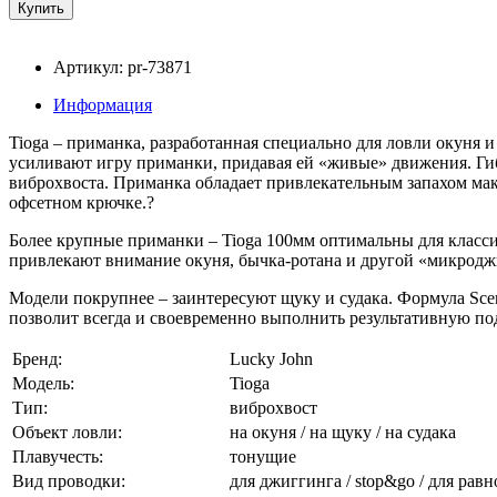
Артикул: pr-73871
Информация
Tioga – приманка, разработанная специально для ловли окуня
усиливают игру приманки, придавая ей «живые» движения. Гиб
виброхвоста. Приманка обладает привлекательным запахом макр
офсетном крючке.?
Более крупные приманки – Tioga 100мм оптимальны для класси
привлекают внимание окуня, бычка-ротана и другой «микрод
Модели покрупнее – заинтересуют щуку и судака. Формула Scent
позволит всегда и своевременно выполнить результативную по
Бренд:
Lucky John
Модель:
Tioga
Тип:
виброхвост
Объект ловли:
на окуня / на щуку / на судака
Плавучесть:
тонущие
Вид проводки:
для джиггинга / stop&go / для рав