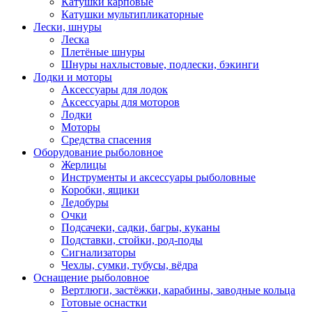
Катушки карповые
Катушки мультипликаторные
Лески, шнуры
Леска
Плетёные шнуры
Шнуры нахлыстовые, подлески, бэкинги
Лодки и моторы
Аксессуары для лодок
Аксессуары для моторов
Лодки
Моторы
Средства спасения
Оборудование рыболовное
Жерлицы
Инструменты и аксессуары рыболовные
Коробки, ящики
Ледобуры
Очки
Подсачеки, садки, багры, куканы
Подставки, стойки, род-поды
Сигнализаторы
Чехлы, сумки, тубусы, вёдра
Оснащение рыболовное
Вертлюги, застёжки, карабины, заводные кольца
Готовые оснастки