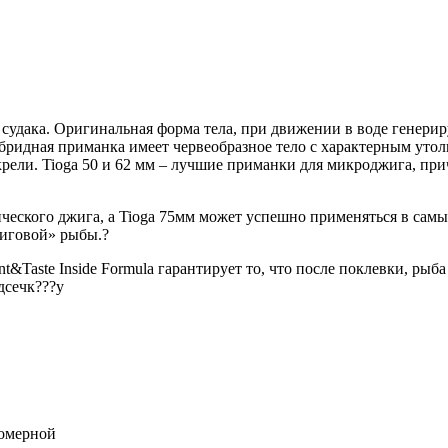
 и судака. Оригинальная форма тела, при движении в воде ген
ридная приманка имеет червеобразное тело с характерным утол
ели. Tioga 50 и 62 мм – лучшие приманки для микроджига, прич
ческого джига, а Tioga 75мм может успешно применяться в сам
жиговой» рыбы.?
&Taste Inside Formula гарантирует то, что после поклевки, рыба
дсечк???у
номерной