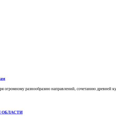
там
ря огромному разнообразию направлений, сочетанию древней к
Й ОБЛАСТИ