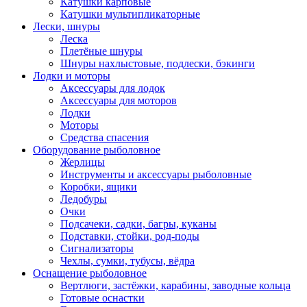
Катушки карповые
Катушки мультипликаторные
Лески, шнуры
Леска
Плетёные шнуры
Шнуры нахлыстовые, подлески, бэкинги
Лодки и моторы
Аксессуары для лодок
Аксессуары для моторов
Лодки
Моторы
Средства спасения
Оборудование рыболовное
Жерлицы
Инструменты и аксессуары рыболовные
Коробки, ящики
Ледобуры
Очки
Подсачеки, садки, багры, куканы
Подставки, стойки, род-поды
Сигнализаторы
Чехлы, сумки, тубусы, вёдра
Оснащение рыболовное
Вертлюги, застёжки, карабины, заводные кольца
Готовые оснастки