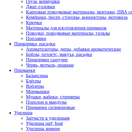
Груза, кормушки
Джиг-головки
Карповые поводковые материалы, монтажи, ПВА се
Кембрики, бисер, стопоры, коннекторы, мотовила
Крючки
Материалы для изготовления приманок
Поводки, поводковые материалы, гильзы
Поплавки
Прикормка, насадки
Ароматизаторы, дипы, добавки ароматические
Бойлы, пеллетс, макуха, насадки
Прикормки сыпучие
Червь, мотыль, опарыш
Приманки
Балансиры
Блёсны
Воблеры
Мормышки
Мушки, вабики, стримеры
Поролон и мандулы
Приманки силиконовые
Удилища
Запчасти к удилищам
Удилища surf, boat
Удилища зимние