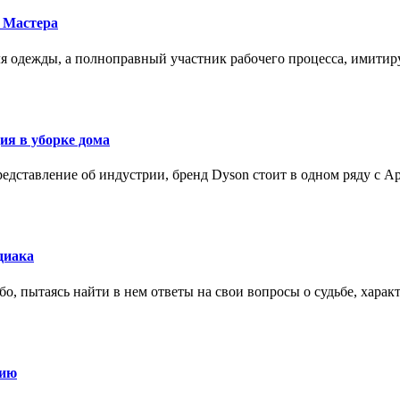
 Мастера
для одежды, а полноправный участник рабочего процесса, имит
ия в уборке дома
редставление об индустрии, бренд Dyson стоит в одном ряду с Ap
диака
о, пытаясь найти в нем ответы на свои вопросы о судьбе, харак
нию