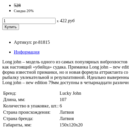
528
Скидка 20%
422
руб
x
Артикул: pr-81815
Информация
Long john – модель одного из самых популярных виброхвостов
как настоящий «убийца» судака. Приманка Long john – new edi
форма известной приманки, но и новая формула аттрактанта со
рыбалку увлекательной и результативной. Идеально выверенны
Long john – new edition 79мм доступны в четырнадцати различ
Бренд:
Lucky John
Длина, мм:
107
Количество в упаковке, шт.:
6
Страна происхождения:
Латвия
Страна бренда:
Латвия
Габариты, мм:
150x120x20