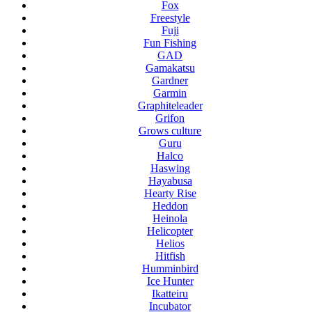
Fox
Freestyle
Fuji
Fun Fishing
GAD
Gamakatsu
Gardner
Garmin
Graphiteleader
Grifon
Grows culture
Guru
Halco
Haswing
Hayabusa
Hearty Rise
Heddon
Heinola
Helicopter
Helios
Hitfish
Humminbird
Ice Hunter
Ikatteiru
Incubator