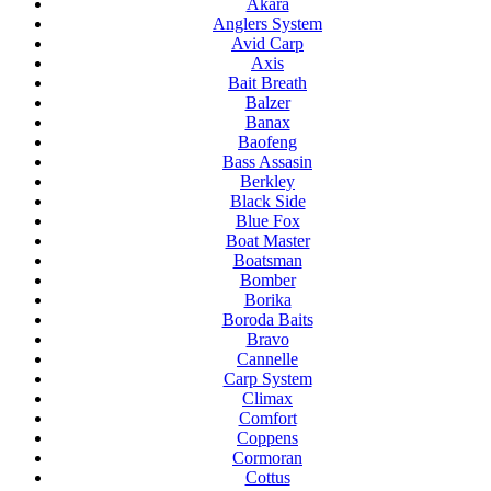
Akara
Anglers System
Avid Carp
Axis
Bait Breath
Balzer
Banax
Baofeng
Bass Assasin
Berkley
Black Side
Blue Fox
Boat Master
Boatsman
Bomber
Borika
Boroda Baits
Bravo
Cannelle
Carp System
Climax
Comfort
Coppens
Cormoran
Cottus