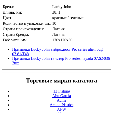
Бренд:
Lucky John
Длина, мм:
38, 1
Цвет:
красные / зеленые
Количество в упаковке, шт.:
10
Страна происхождения:
Латвия
Страна бренда:
Латвия
Габариты, мм:
170x120x30
Приманка Lucky John виброхвост Pro series alien bug
03.81/T48
Приманка Lucky John твистер Pro series nayada 07.62/036
7шт
Торговые марки каталога
13 Fishing
Abu Garcia
Acme
Action Plastics
AFW