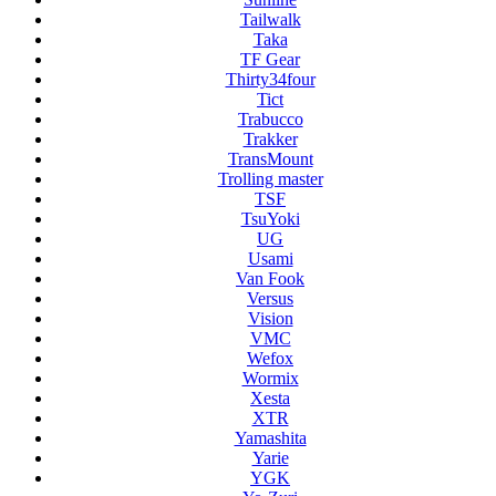
Tailwalk
Taka
TF Gear
Thirty34four
Tict
Trabucco
Trakker
TransMount
Trolling master
TSF
TsuYoki
UG
Usami
Van Fook
Versus
Vision
VMC
Wefox
Wormix
Xesta
XTR
Yamashita
Yarie
YGK