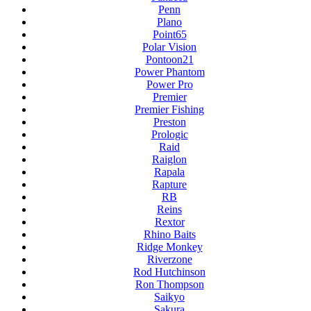
Penn
Plano
Point65
Polar Vision
Pontoon21
Power Phantom
Power Pro
Premier
Premier Fishing
Preston
Prologic
Raid
Raiglon
Rapala
Rapture
RB
Reins
Rextor
Rhino Baits
Ridge Monkey
Riverzone
Rod Hutchinson
Ron Thompson
Saikyo
Sakura