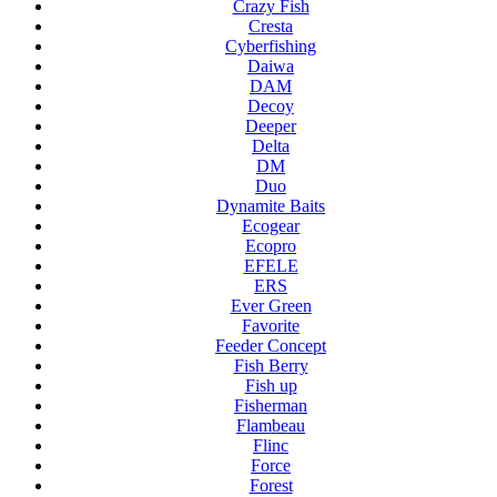
Crazy Fish
Cresta
Cyberfishing
Daiwa
DAM
Decoy
Deeper
Delta
DM
Duo
Dynamite Baits
Ecogear
Ecopro
EFELE
ERS
Ever Green
Favorite
Feeder Concept
Fish Berry
Fish up
Fisherman
Flambeau
Flinc
Force
Forest