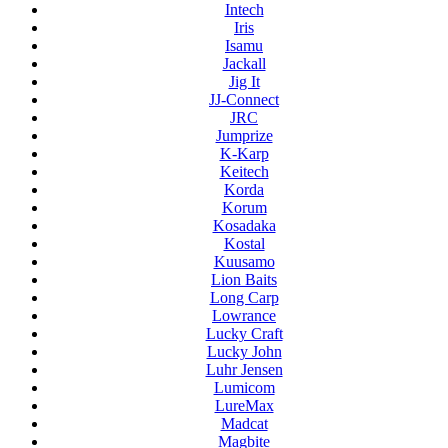
Intech
Iris
Isamu
Jackall
Jig It
JJ-Connect
JRC
Jumprize
K-Karp
Keitech
Korda
Korum
Kosadaka
Kostal
Kuusamo
Lion Baits
Long Carp
Lowrance
Lucky Craft
Lucky John
Luhr Jensen
Lumicom
LureMax
Madcat
Magbite