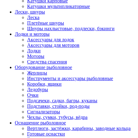
Катушки карповые
Катушки мультипликаторные
Лески, шнуры
Леска
Плетёные шнуры
Шнуры нахлыстовые, подлески, бэкинги
Лодки и моторы
Аксессуары для лодок
Аксессуары для моторов
Лодки
Моторы
Средства спасения
Оборудование рыболовное
Жерлицы
Инструменты и аксессуары рыболовные
Коробки, ящики
Ледобуры
Очки
Подсачеки, садки, багры, куканы
Подставки, стойки, род-поды
Сигнализаторы
Чехлы, сумки, тубусы, вёдра
Оснащение рыболовное
Вертлюги, застёжки, карабины, заводные кольца
Готовые оснастки