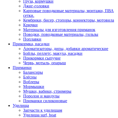
Груза, кормушки
Джиг-головки
Карповые поводковые материалы, монтажи, ПВА
сетки.
Кембрики, бисер, стопоры, коннекторы, мотовила
Крючки
Материалы для изготовления приманок
Поводки, поводковые материалы, гильзы
Поплавки
Прикормка, насадки
Ароматизаторы, дипы, добавки ароматические
Бойлы, пеллетс, макуха, насадки
Прикормки сыпучие
Червь, мотыль, опарыш
Приманки
Балансиры
Блёсны
Воблеры
Мормышки
Мушки, вабики, стримеры
Поролон и мандулы
Приманки силиконовые
Удилища
Запчасти к удилищам
Удилища surf, boat