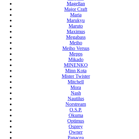
Magellan
Major Craft
Maria
Marukyu
Maruto
Maximus
Megabass
Meiho
Meiho Versus
Mepps
Mikado
MINENKO
Minn Kota
Mister Twister
Mitchell
Mora
Nash
Nautilus
Norstream
O.S.P.
Okuma
Optimus
Osprey
Owner
Panacea