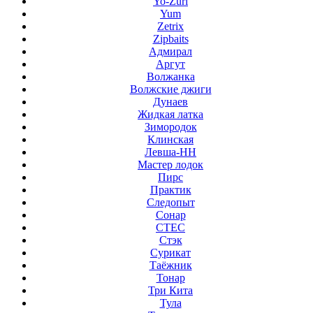
Yo-Zuri
Yum
Zetrix
Zipbaits
Адмирал
Аргут
Волжанка
Волжские джиги
Дунаев
Жидкая латка
Зимородок
Клинская
Левша-НН
Мастер лодок
Пирс
Практик
Следопыт
Сонар
СТЕС
Стэк
Сурикат
Таёжник
Тонар
Три Кита
Тула