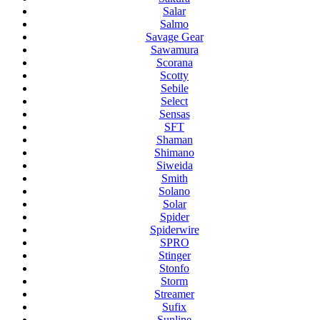
Salar
Salmo
Savage Gear
Sawamura
Scorana
Scotty
Sebile
Select
Sensas
SFT
Shaman
Shimano
Siweida
Smith
Solano
Solar
Spider
Spiderwire
SPRO
Stinger
Stonfo
Storm
Streamer
Sufix
Sunline