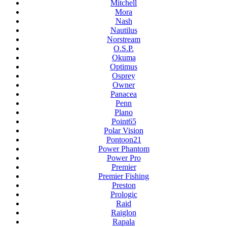
Mitchell
Mora
Nash
Nautilus
Norstream
O.S.P.
Okuma
Optimus
Osprey
Owner
Panacea
Penn
Plano
Point65
Polar Vision
Pontoon21
Power Phantom
Power Pro
Premier
Premier Fishing
Preston
Prologic
Raid
Raiglon
Rapala