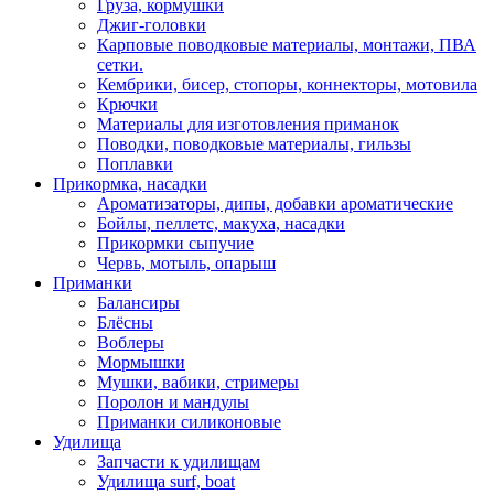
Груза, кормушки
Джиг-головки
Карповые поводковые материалы, монтажи, ПВА
сетки.
Кембрики, бисер, стопоры, коннекторы, мотовила
Крючки
Материалы для изготовления приманок
Поводки, поводковые материалы, гильзы
Поплавки
Прикормка, насадки
Ароматизаторы, дипы, добавки ароматические
Бойлы, пеллетс, макуха, насадки
Прикормки сыпучие
Червь, мотыль, опарыш
Приманки
Балансиры
Блёсны
Воблеры
Мормышки
Мушки, вабики, стримеры
Поролон и мандулы
Приманки силиконовые
Удилища
Запчасти к удилищам
Удилища surf, boat