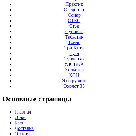
Практик
Следопыт
Сонар
СТЕС
Стэк
Сурикат
Таёжник
Тонар
Три Кита
Тула
Турченко
УЛОВКА
Хольстер
ХСН
Экструзион
Эхолот 35
Основные
страницы
Главная
О нас
Блог
Доставка
Оплата