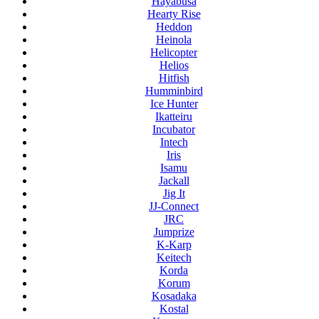
Hayabusa
Hearty Rise
Heddon
Heinola
Helicopter
Helios
Hitfish
Humminbird
Ice Hunter
Ikatteiru
Incubator
Intech
Iris
Isamu
Jackall
Jig It
JJ-Connect
JRC
Jumprize
K-Karp
Keitech
Korda
Korum
Kosadaka
Kostal