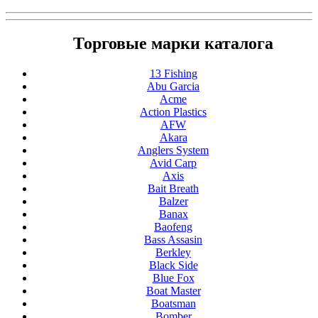
Торговые марки каталога
13 Fishing
Abu Garcia
Acme
Action Plastics
AFW
Akara
Anglers System
Avid Carp
Axis
Bait Breath
Balzer
Banax
Baofeng
Bass Assasin
Berkley
Black Side
Blue Fox
Boat Master
Boatsman
Bomber