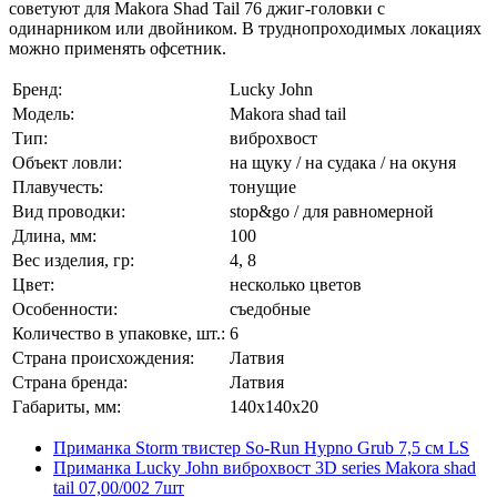
советуют для Makora Shad Tail 76 джиг-головки с
одинарником или двойником. В труднопроходимых локациях
можно применять офсетник.
Бренд:
Lucky John
Модель:
Makora shad tail
Тип:
виброхвост
Объект ловли:
на щуку / на судака / на окуня
Плавучесть:
тонущие
Вид проводки:
stop&go / для равномерной
Длина, мм:
100
Вес изделия, гр:
4, 8
Цвет:
несколько цветов
Особенности:
съедобные
Количество в упаковке, шт.:
6
Страна происхождения:
Латвия
Страна бренда:
Латвия
Габариты, мм:
140x140x20
Приманка Storm твистер So-Run Hypno Grub 7,5 см LS
Приманка Lucky John виброхвост 3D series Makora shad
tail 07,00/002 7шт