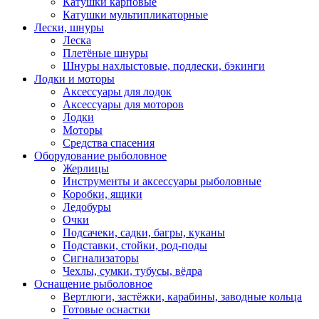
Катушки карповые
Катушки мультипликаторные
Лески, шнуры
Леска
Плетёные шнуры
Шнуры нахлыстовые, подлески, бэкинги
Лодки и моторы
Аксессуары для лодок
Аксессуары для моторов
Лодки
Моторы
Средства спасения
Оборудование рыболовное
Жерлицы
Инструменты и аксессуары рыболовные
Коробки, ящики
Ледобуры
Очки
Подсачеки, садки, багры, куканы
Подставки, стойки, род-поды
Сигнализаторы
Чехлы, сумки, тубусы, вёдра
Оснащение рыболовное
Вертлюги, застёжки, карабины, заводные кольца
Готовые оснастки