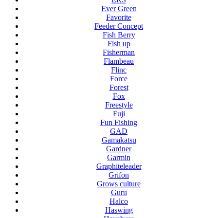
Ever Green
Favorite
Feeder Concept
Fish Berry
Fish up
Fisherman
Flambeau
Flinc
Force
Forest
Fox
Freestyle
Fuji
Fun Fishing
GAD
Gamakatsu
Gardner
Garmin
Graphiteleader
Grifon
Grows culture
Guru
Halco
Haswing