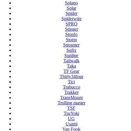
Solano
Solar
Spider
Spiderwire
SPRO
Stinger
Stonfo
Storm
Streamer
Sufix
Sunline
Tailwalk
Taka
TF Gear
Thirty34four
Tict
Trabucco
Trakker
TransMount
Trolling master
TSF
TsuYoki
UG
Usami
Van Fook