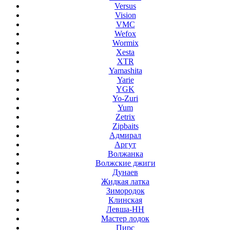
Versus
Vision
VMC
Wefox
Wormix
Xesta
XTR
Yamashita
Yarie
YGK
Yo-Zuri
Yum
Zetrix
Zipbaits
Адмирал
Аргут
Волжанка
Волжские джиги
Дунаев
Жидкая латка
Зимородок
Клинская
Левша-НН
Мастер лодок
Пирс