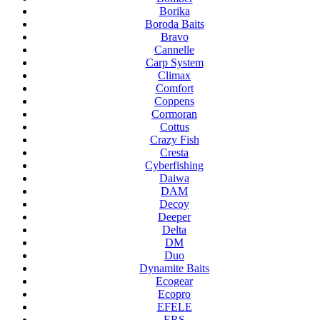
Borika
Boroda Baits
Bravo
Cannelle
Carp System
Climax
Comfort
Coppens
Cormoran
Cottus
Crazy Fish
Cresta
Cyberfishing
Daiwa
DAM
Decoy
Deeper
Delta
DM
Duo
Dynamite Baits
Ecogear
Ecopro
EFELE
ERS