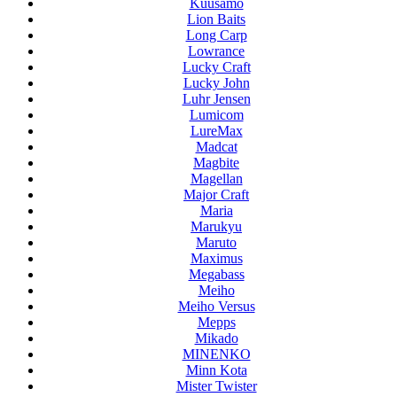
Kuusamo
Lion Baits
Long Carp
Lowrance
Lucky Craft
Lucky John
Luhr Jensen
Lumicom
LureMax
Madcat
Magbite
Magellan
Major Craft
Maria
Marukyu
Maruto
Maximus
Megabass
Meiho
Meiho Versus
Mepps
Mikado
MINENKO
Minn Kota
Mister Twister