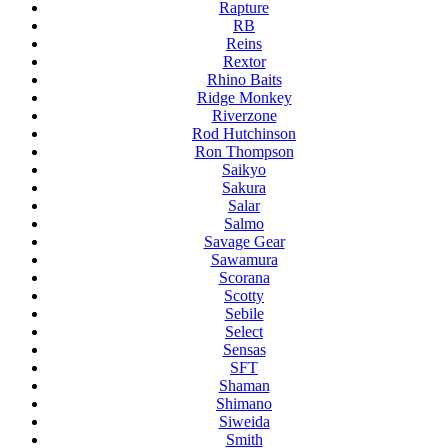
Rapture
RB
Reins
Rextor
Rhino Baits
Ridge Monkey
Riverzone
Rod Hutchinson
Ron Thompson
Saikyo
Sakura
Salar
Salmo
Savage Gear
Sawamura
Scorana
Scotty
Sebile
Select
Sensas
SFT
Shaman
Shimano
Siweida
Smith