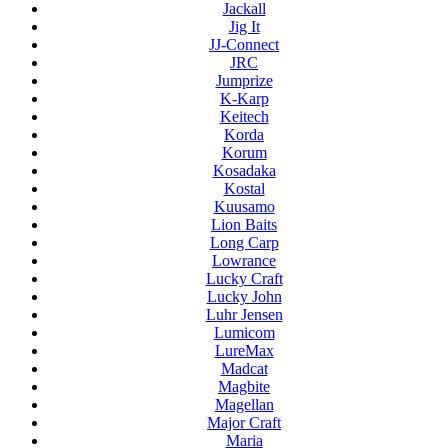
Jackall
Jig It
JJ-Connect
JRC
Jumprize
K-Karp
Keitech
Korda
Korum
Kosadaka
Kostal
Kuusamo
Lion Baits
Long Carp
Lowrance
Lucky Craft
Lucky John
Luhr Jensen
Lumicom
LureMax
Madcat
Magbite
Magellan
Major Craft
Maria