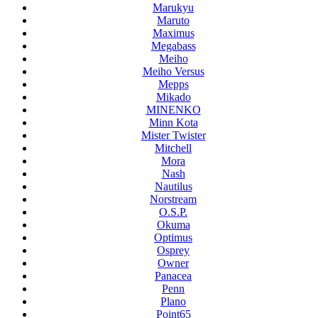
Marukyu
Maruto
Maximus
Megabass
Meiho
Meiho Versus
Mepps
Mikado
MINENKO
Minn Kota
Mister Twister
Mitchell
Mora
Nash
Nautilus
Norstream
O.S.P.
Okuma
Optimus
Osprey
Owner
Panacea
Penn
Plano
Point65