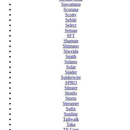
Sawamura
Scorana
Scotty
Sebile
Select
Sensas
SFT
Shaman
Shimano
Siweida
Smith
Solano
Solar
Spider
Spiderwire
SPRO
Stinger
Stonfo
Storm
Streamer
Sufix
Sunline
Tailwalk
Taka
TF Gear