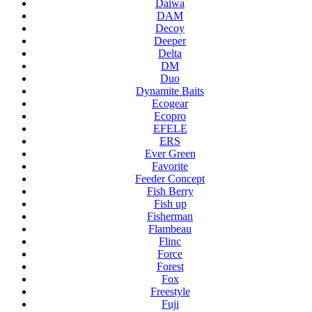
Daiwa
DAM
Decoy
Deeper
Delta
DM
Duo
Dynamite Baits
Ecogear
Ecopro
EFELE
ERS
Ever Green
Favorite
Feeder Concept
Fish Berry
Fish up
Fisherman
Flambeau
Flinc
Force
Forest
Fox
Freestyle
Fuji