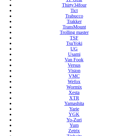
Thirty34four
Tict
Trabucco
Trakker
TransMount
Trolling master
TSF
TsuYoki
UG
Usami
Van Fook
Versus
Vision
VMC
Wefox
Wormix
Xesta
XTR
Yamashita
Yarie
YGK
Yo-Zuri
Yum
Zetrix