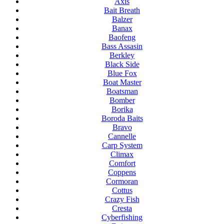
Axis
Bait Breath
Balzer
Banax
Baofeng
Bass Assasin
Berkley
Black Side
Blue Fox
Boat Master
Boatsman
Bomber
Borika
Boroda Baits
Bravo
Cannelle
Carp System
Climax
Comfort
Coppens
Cormoran
Cottus
Crazy Fish
Cresta
Cyberfishing