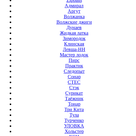
Zipbaits
Адмирал
Аргут
Волжанка
Волжские джиги
Дунаев
Жидкая латка
Зимородок
Клинская
Левша-НН
Мастер лодок
Пирс
Практик
Следопыт
Сонар
СТЕС
Стэк
Сурикат
Таёжник
Тонар
Три Кита
Тула
Турченко
УЛОВКА
Хольстер