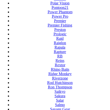
Polar Vision
Pontoon21
Power Phantom
Power Pro
Premier
Premier Fishing
Preston
Prologic
Raid
Raiglon
Rapala
Rapture
RB
Reins
Rextor
Rhino Baits
Ridge Monkey
Riverzone
Rod Hutchinson
Ron Thompson
Saikyo
Sakura
Salar
Salmo
Savage Gear