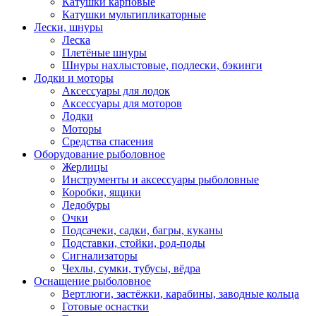
Катушки карповые
Катушки мультипликаторные
Лески, шнуры
Леска
Плетёные шнуры
Шнуры нахлыстовые, подлески, бэкинги
Лодки и моторы
Аксессуары для лодок
Аксессуары для моторов
Лодки
Моторы
Средства спасения
Оборудование рыболовное
Жерлицы
Инструменты и аксессуары рыболовные
Коробки, ящики
Ледобуры
Очки
Подсачеки, садки, багры, куканы
Подставки, стойки, род-поды
Сигнализаторы
Чехлы, сумки, тубусы, вёдра
Оснащение рыболовное
Вертлюги, застёжки, карабины, заводные кольца
Готовые оснастки