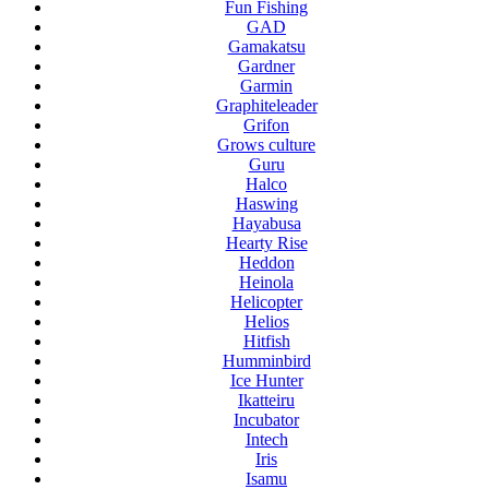
Fun Fishing
GAD
Gamakatsu
Gardner
Garmin
Graphiteleader
Grifon
Grows culture
Guru
Halco
Haswing
Hayabusa
Hearty Rise
Heddon
Heinola
Helicopter
Helios
Hitfish
Humminbird
Ice Hunter
Ikatteiru
Incubator
Intech
Iris
Isamu