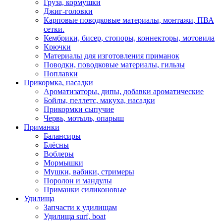
Груза, кормушки
Джиг-головки
Карповые поводковые материалы, монтажи, ПВА
сетки.
Кембрики, бисер, стопоры, коннекторы, мотовила
Крючки
Материалы для изготовления приманок
Поводки, поводковые материалы, гильзы
Поплавки
Прикормка, насадки
Ароматизаторы, дипы, добавки ароматические
Бойлы, пеллетс, макуха, насадки
Прикормки сыпучие
Червь, мотыль, опарыш
Приманки
Балансиры
Блёсны
Воблеры
Мормышки
Мушки, вабики, стримеры
Поролон и мандулы
Приманки силиконовые
Удилища
Запчасти к удилищам
Удилища surf, boat